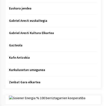
Euskara jendea
Gabriel Aresti euskaltegia
Gabriel Aresti Kultura Elkartea
Gazteola
Kafe Antzokia
Kurkuluxetan umegunea
Zenbat Gara elkartea