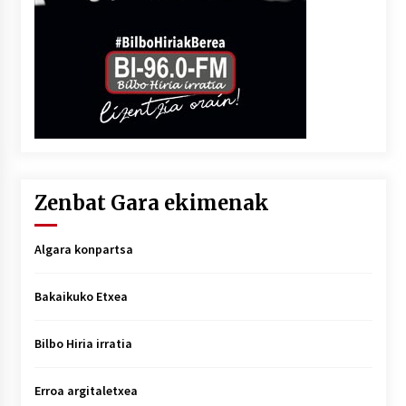
Zenbat Gara ekimenak
Algara konpartsa
Bakaikuko Etxea
Bilbo Hiria irratia
Erroa argitaletxea