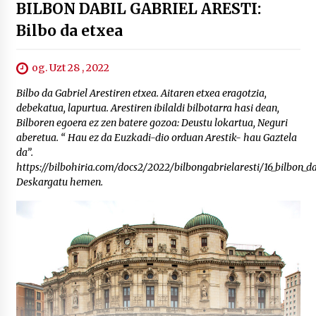
BILBON DABIL GABRIEL ARESTI:
Bilbo da etxea
og. Uzt 28 , 2022
Bilbo da Gabriel Arestiren etxea. Aitaren etxea eragotzia,
debekatua, lapurtua. Arestiren ibilaldi bilbotarra hasi dean,
Bilboren egoera ez zen batere gozoa: Deustu lokartua, Neguri
aberetua. “ Hau ez da Euzkadi-dio orduan Arestik- hau Gaztela
da”.
https://bilbohiria.com/docs2/2022/bilbongabrielaresti/16_bilbon_dab
Deskargatu hemen.