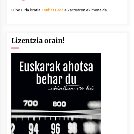
Bilbo Hiria irratia
Zenbat Gara
elkartearen ekimena da.
Lizentzia orain!