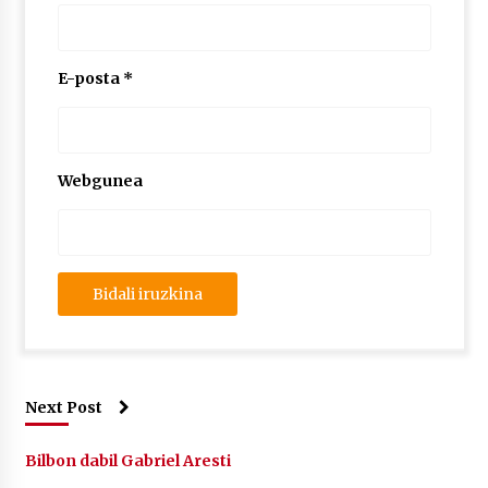
E-posta
*
Webgunea
Next Post
Bilbon dabil Gabriel Aresti