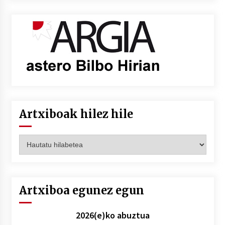
Artxiboak hilez hile
Artxiboak
hilez
hile
Artxiboa egunez egun
2026(e)ko abuztua