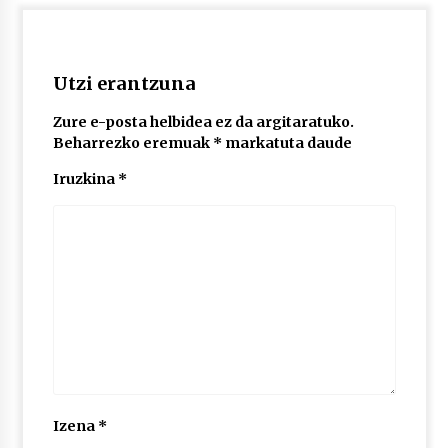
2026/07/03
MUSIBLA #297: Bide, Boards Of Canada, Somak,
Tiga, Twisted Teens, Underscores, Habia
Utzi erantzuna
2026/07/02
Zure e-posta helbidea ez da argitaratuko.
Beharrezko eremuak
*
markatuta daude
Iruzkina
*
Izena
*