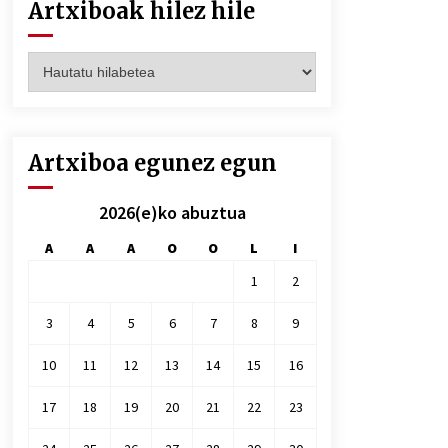
Artxiboak hilez hile
Artxiboak
hilez
hile
Artxiboa egunez egun
2026(e)ko abuztua
A
A
A
O
O
L
I
1
2
3
4
5
6
7
8
9
10
11
12
13
14
15
16
17
18
19
20
21
22
23