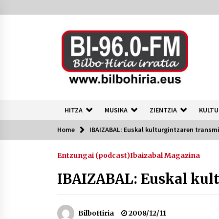
Skip
to
content
HITZA
MUSIKA
ZIENTZIA
KULTU
Home
IBAIZABAL: Euskal kulturgintzaren transm
Azkenak
Entzungai (podcast)
Ibaizabal Magazina
40 urte okupazioa eta autogestioa
martxan Bilbon
IBAIZABAL: Euskal kult
2026/07/24
Tuba eta bonbardinoaren astea,
BilboHiria
2008/12/11
Bilboko Kontserbatorioan