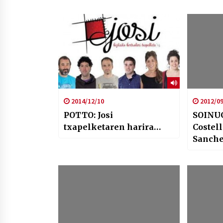
2014/12/10
2012/09
POTTO: Josi
SOINUG
txapelketaren harira…
Costel
Sanchez
Neil Y