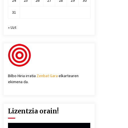
24
25
26
27
28
29
30
31
« Uzt
Bilbo Hiria irratia
Zenbat Gara
elkartearen
ekimena da.
Lizentzia orain!