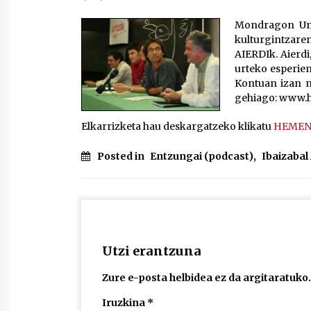
protagonista
2026/07/16
Mondragon Uni
kulturgintzare
POTTO: San Pedro jaietako bertso-
AIERDIk. Aierdi
saioa
urteko esperien
2026/07/09
Kontuan izan m
gehiago: www.h
Auritz Iñurrietaren margoak
Elkarrizketa hau deskargatzeko klikatu
HEME
ikusgai Uribitarte40 aretoan
2026/07/03
Posted in
Entzungai (podcast)
,
Ibaizaba
Utzi erantzuna
Zure e-posta helbidea ez da argitaratuko.
Iruzkina
*