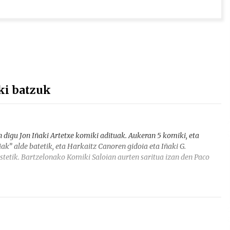
ki batzuk
 digu Jon Iñaki Artetxe komiki adituak. Aukeran 5 komiki, eta
ak” alde batetik, eta Harkaitz Canoren gidoia eta Iñaki G.
tetik. Bartzelonako Komiki Saloian aurten saritua izan den Paco