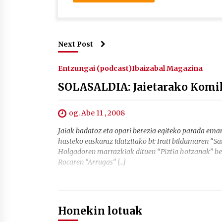
Next Post
Entzungai (podcast)
Ibaizabal Magazina
SOLASALDIA: Jaietarako Komi
og. Abe 11 , 2008
Jaiak badatoz eta opari berezia egiteko parada eman
hasteko euskaraz idatzitako bi: Irati bildumaren “Sai
Holgadoren marrazkiak dituen “Piztia hotzanak” bes
Rocaren “Arrugas” […]
Honekin lotuak