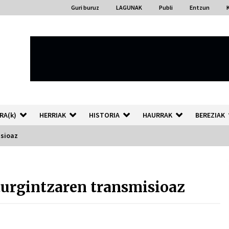
Guri buruz
LAGUNAK
Publi
Entzun
RA(k)
HERRIAK
HISTORIA
HAURRAK
BEREZIAK
isioaz
“Hiztegi bat” Gorka Urbizuk
idatzitako letren hiztegia
urgintzaren transmisioaz
2026/07/23
Auzoportala : 1×04 Auzofoniak