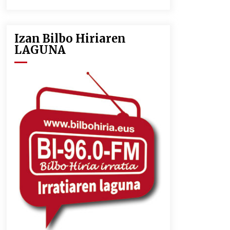
2026/07/09
Izan Bilbo Hiriaren
LIBURUEN ERREPUBLIKA TXIKIA:
LAGUNA
Hiragana akats isil batekin dator
beti
2026/07/07
MUSIBLA #297: Bide, Boards Of
Canada, Somak, Tiga, Twisted
Teens, Underscores, Habia
2026/07/02