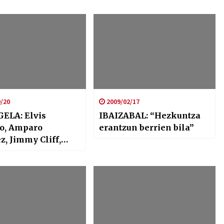
/20
2009/02/17
ELA: Elvis
IBAIZABAL: “Hezkuntza
lo, Amparo
erantzun berrien bila”
, Jimmy Cliff,
oung, Zuloak…