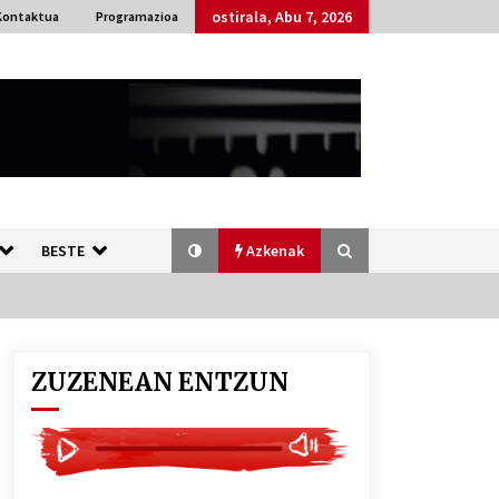
ostirala, Abu 7, 2026
Kontaktua
Programazioa
BESTE
Azkenak
ZUZENEAN ENTZUN
Bakaikuko barnetegitik gazteek
egindako saio berezia
2026/07/16
Gaur abitua da Bilbao bbk live
jaialdia