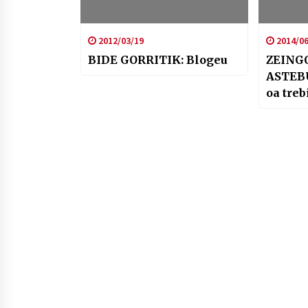
2012/03/19
2014/06
BIDE GORRITIK: Blogeu
ZEING
ASTEBU
oa tre
Euskar