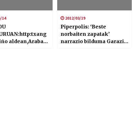
/14
2012/03/19
OU
Piperpolis: ‘Beste
RUAN:http:txang
norbaiten zapatak’
biño aldean,Araba
narrazio bilduma Garazi
az…..
Kamiorekin