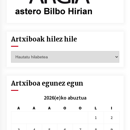
Artxiboak hilez hile
Artxiboak
hilez
hile
Artxiboa egunez egun
2026(e)ko abuztua
A
A
A
O
O
L
I
1
2
3
4
5
6
7
8
9