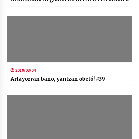
2010/03/04
Artayorran baño, yantzan obetó! #39