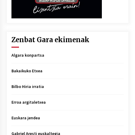
Zenbat Gara ekimenak
Algara konpartsa
Bakaikuko Etxea
Bilbo Hiria irratia
Erroa argitaletxea
Euskara jendea
Gabriel Aresti euskaltegia