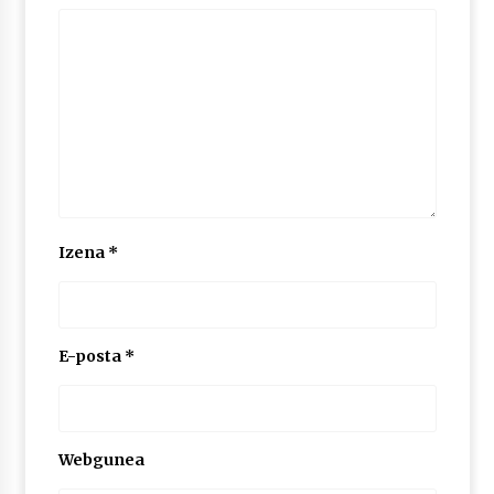
2026/07/03
MUSIBLA #297: Bide, Boards Of Canada, Somak,
Tiga, Twisted Teens, Underscores, Habia
2026/07/02
Izena
*
E-posta
*
Webgunea