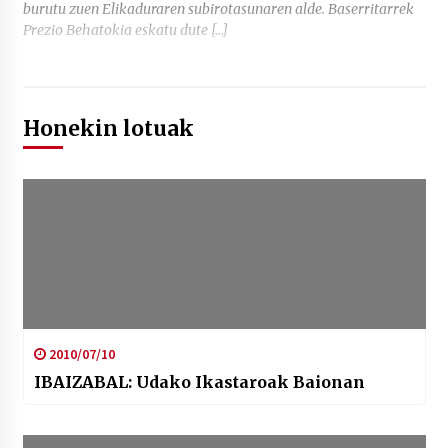
burutu zuen Elikaduraren subirotasunaren alde. Baserritarrek
Prezio Behatokia eskatu dute […]
Honekin lotuak
2010/07/10
IBAIZABAL: Udako Ikastaroak Baionan