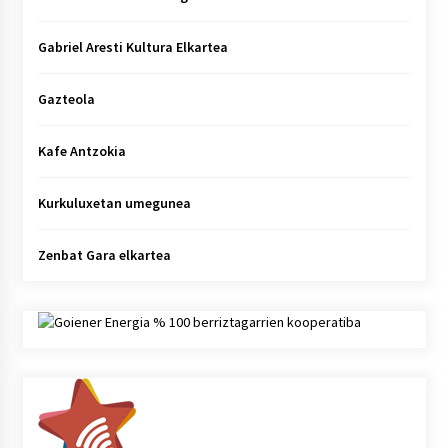
Gabriel Aresti Kultura Elkartea
Gazteola
Kafe Antzokia
Kurkuluxetan umegunea
Zenbat Gara elkartea