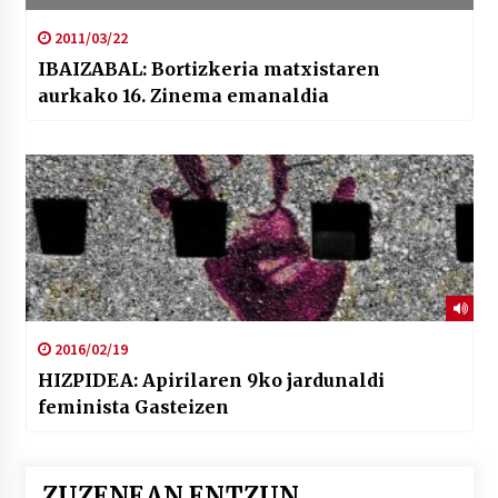
2011/03/22
IBAIZABAL: Bortizkeria matxistaren
aurkako 16. Zinema emanaldia
2016/02/19
HIZPIDEA: Apirilaren 9ko jardunaldi
feminista Gasteizen
ZUZENEAN ENTZUN