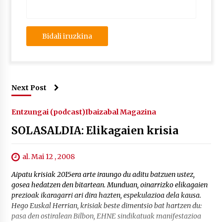
Next Post
Entzungai (podcast)
Ibaizabal Magazina
SOLASALDIA: Elikagaien krisia
al. Mai 12 , 2008
Aipatu krisiak 2015era arte iraungo du aditu batzuen ustez,
gosea hedatzen den bitartean. Munduan, oinarrizko elikagaien
prezioak ikaragarri ari dira hazten, espekulazioa dela kausa.
Hego Euskal Herrian, krisiak beste dimentsio bat hartzen du:
pasa den ostiralean Bilbon, EHNE sindikatuak manifestazioa