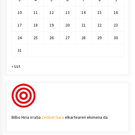
10
11
12
13
14
15
16
17
18
19
20
21
22
23
24
25
26
27
28
29
30
31
« Uzt
Bilbo Hiria irratia
Zenbat Gara
elkartearen ekimena da.