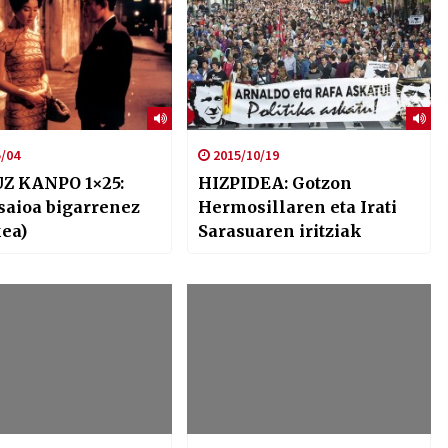
/04
2015/10/19
Z KANPO 1×25:
HIZPIDEA: Gotzon
saioa bigarrenez
Hermosillaren eta Irati
ea)
Sarasuaren iritziak