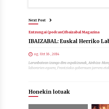
Next Post
Entzungai (podcast)
Ibaizabal Magazina
IBAIZABAL: Euskal Herriko La
og. Urt 16 , 2014
Larunbatean izango dira ospakizunak, Ainhiza-Monjo
laborarien egoera, Frantziako gobernuen jarrera 
Honekin lotuak