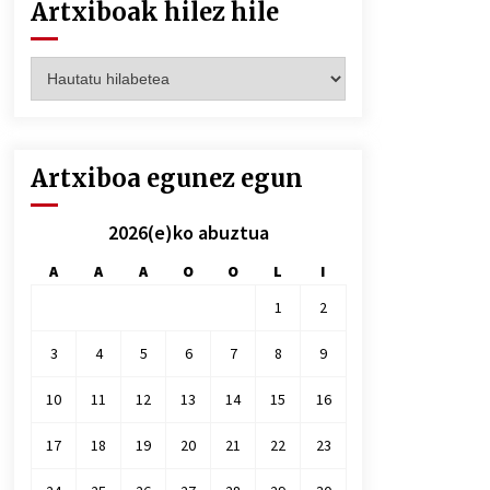
Artxiboak hilez hile
Artxiboak
hilez
hile
Artxiboa egunez egun
2026(e)ko abuztua
A
A
A
O
O
L
I
1
2
3
4
5
6
7
8
9
10
11
12
13
14
15
16
17
18
19
20
21
22
23