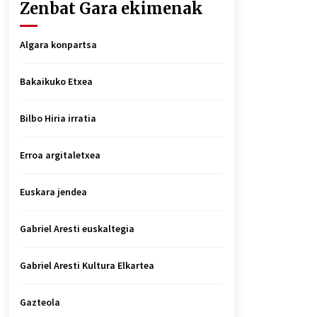
Zenbat Gara ekimenak
Algara konpartsa
Bakaikuko Etxea
Bilbo Hiria irratia
Erroa argitaletxea
Euskara jendea
Gabriel Aresti euskaltegia
Gabriel Aresti Kultura Elkartea
Gazteola