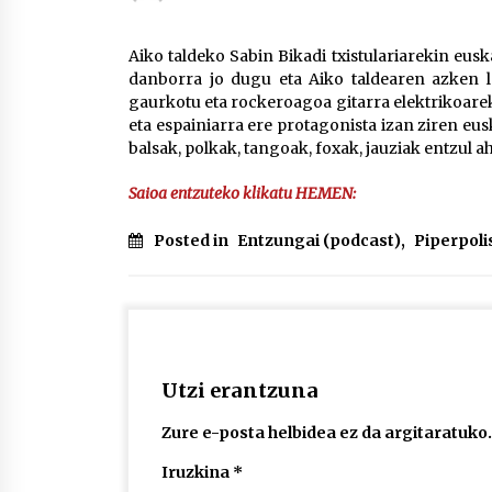
protagonista
2026/07/16
Aiko taldeko Sabin Bikadi txistulariarekin eu
danborra jo dugu eta Aiko taldearen azken l
POTTO: San Pedro jaietako bertso-
gaurkotu eta rockeroagoa gitarra elektrikoarek
saioa
eta espainiarra ere protagonista izan ziren eu
2026/07/09
balsak, polkak, tangoak, foxak, jauziak entzul ah
Auritz Iñurrietaren margoak
Saioa entzuteko klikatu HEMEN:
ikusgai Uribitarte40 aretoan
2026/07/03
Posted in
Entzungai (podcast)
,
Piperpoli
Utzi erantzuna
Zure e-posta helbidea ez da argitaratuko.
Iruzkina
*