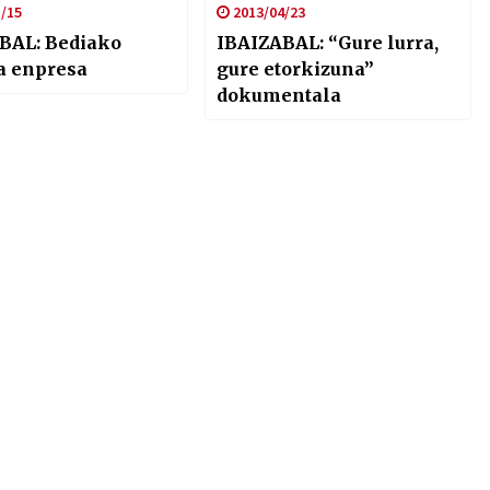
/15
2013/04/23
BAL: Bediako
IBAIZABAL: “Gure lurra,
a enpresa
gure etorkizuna”
dokumentala