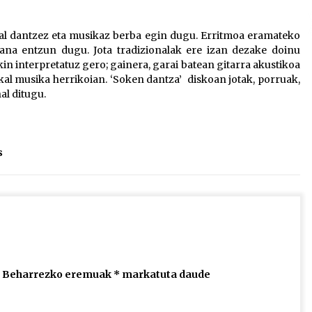
2026/07/15
skal dantzez eta musikaz berba egin dugu. Erritmoa eramateko
ana entzun dugu. Jota tradizionalak ere izan dezake doinu
Larunbatean Plentziako Itsas
in interpretatuz gero; gainera, garai batean gitarra akustikoa
Martxa ospatuko da
skal musika herrikoian. ‘Soken dantza’ diskoan jotak, porruak,
2026/07/07
al ditugu.
SOINUGELA: Paul McCartney eta
Ringo Starr-en lan berriak
2026/07/03
s
Beharrezko eremuak
*
markatuta daude