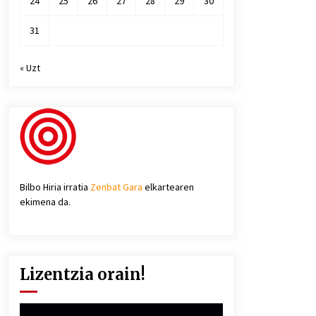
24
25
26
27
28
29
30
31
« Uzt
Bilbo Hiria irratia
Zenbat Gara
elkartearen
ekimena da.
Lizentzia orain!