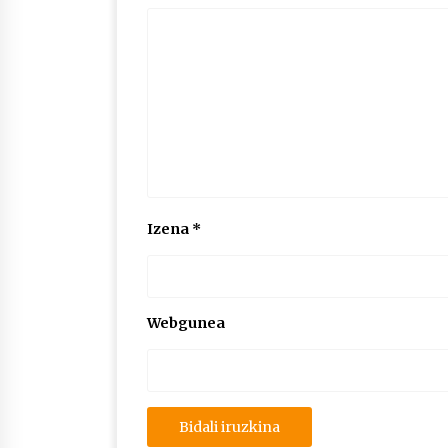
Izena
*
Webgunea