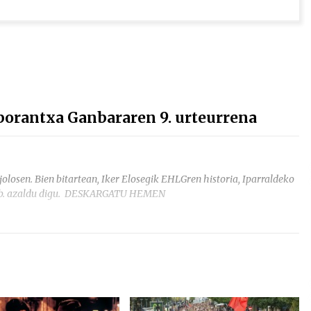
borantxa Ganbararen 9. urteurrena
losen. Bien bitartean, Iker Elosegik EHLGren historia, Iparraldeko
etab. azaldu digu. DESKARGATU HEMEN