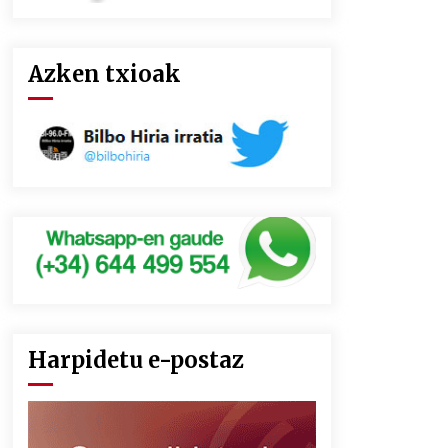
Azken txioak
Harpidetu e-postaz