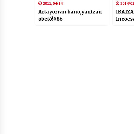
2011/04/14
2014/01
Artayorran baño,yantzan
IBAIZA
obetó!#86
Incoes