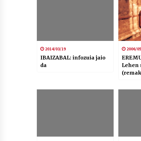
2014/03/19
2006/05
IBAIZABAL: infozuia jaio
EREMU
da
Lehen 
(remak