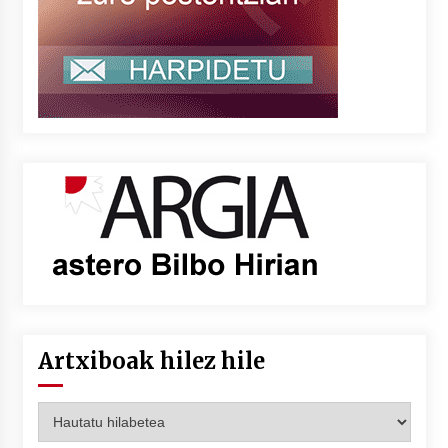
Artxiboak hilez hile
Artxiboak
hilez