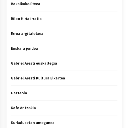
Bakaikuko Etxea
Bilbo Hiria irratia
Erroa argitaletxea
Euskara jendea
Gabriel Aresti euskaltegia
Gabriel Aresti Kultura Elkartea
Gazteola
Kafe Antzokia
Kurkuluxetan umegunea