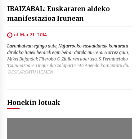
IBAIZABAL: Euskararen aldeko
manifestazioa Iruñean
ol. Mar 21 , 2014
Larunbatean egingo dute, Nafarroako euskaldunak konturatu
direlako haiek beraiek egin behar dutela aurrera. Horrez gain,
Mikel Bujandak Fiteroko G. Zibilaren koartela, S. Ferminetako
Txupinazoaren inguruko zalaparte, eta Agenda komentatu du.
DESKARGATU HEMEN
Honekin lotuak