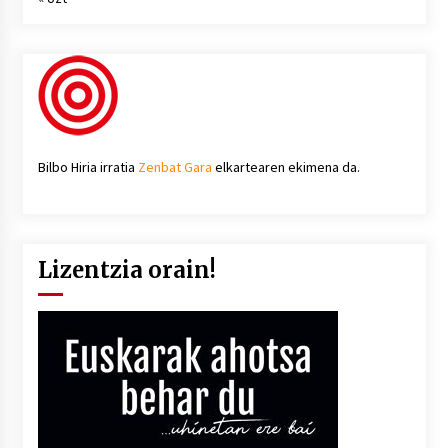
Bilbo Hiria irratia
Zenbat Gara
elkartearen ekimena da.
Lizentzia orain!