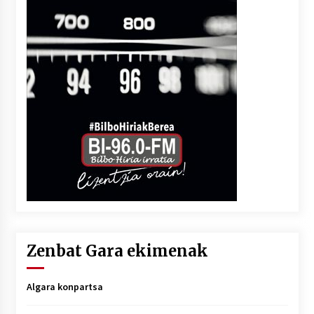
Zenbat Gara ekimenak
Algara konpartsa