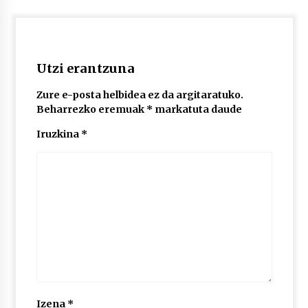
POTTO: San Pedro jaietako bertso-saioa
2026/07/09
Utzi erantzuna
Zure e-posta helbidea ez da argitaratuko.
Larunbatean Plentziako Itsas Martxa ospatuko
Beharrezko eremuak
*
markatuta daude
da
2026/07/07
Iruzkina
*
LIBURUEN ERREPUBLIKA TXIKIA: Hiragana akats
isil batekin dator beti
2026/07/07
Auritz Iñurrietaren margoak ikusgai
Uribitarte40 aretoan
2026/07/03
SOINUGELA: Paul McCartney eta Ringo Starr-en
lan berriak
Izena
*