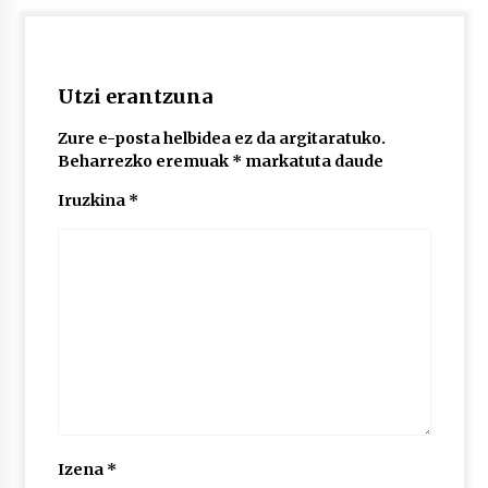
2026/07/03
MUSIBLA #297: Bide, Boards Of Canada, Somak,
Tiga, Twisted Teens, Underscores, Habia
Utzi erantzuna
2026/07/02
Zure e-posta helbidea ez da argitaratuko.
Beharrezko eremuak
*
markatuta daude
Iruzkina
*
Izena
*