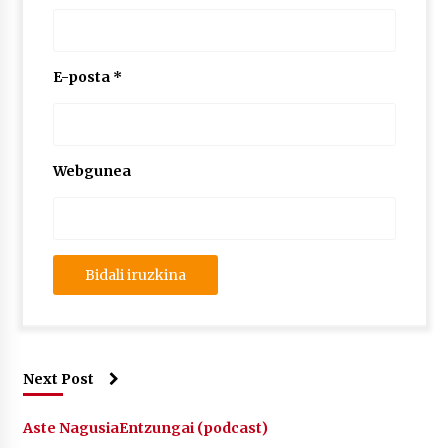
E-posta
*
Webgunea
Next Post
Aste Nagusia
Entzungai (podcast)