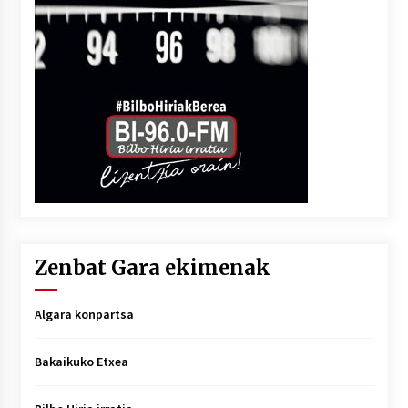
Zenbat Gara ekimenak
Algara konpartsa
Bakaikuko Etxea