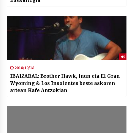
2016/10/18
IBAIZABAL: Brother Hawk, Inun eta El Gran
Wyoming & Los Insolentes beste askoren
artean Kafe Antzokian