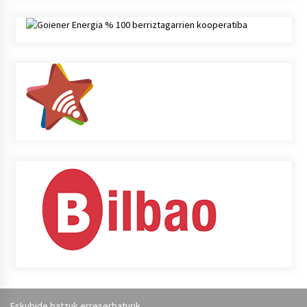
Eskubide batzuk erreserbaturik