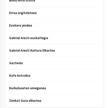
Bilbo Hiria irratia
Erroa argitaletxea
Euskara jendea
Gabriel Aresti euskaltegia
Gabriel Aresti Kultura Elkartea
Gazteola
Kafe Antzokia
Kurkuluxetan umegunea
Zenbat Gara elkartea