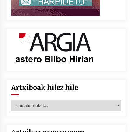
Artxiboak hilez hile
Artxiboak
hilez
hile