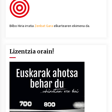
Bilbo Hiria irratia
Zenbat Gara
elkartearen ekimena da.
Lizentzia orain!