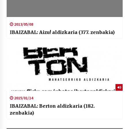
2013/05/08
IBAIZABAL: Aizu! aldizkaria (377. zenbakia)
2015/01/14
IBAIZABAL: Berton aldizkaria (182.
zenbakia)