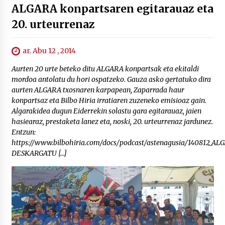
ALGARA konpartsaren egitarauaz eta
20. urteurrenaz
ar. Abu 12 , 2014
Aurten 20 urte beteko ditu ALGARA konpartsak eta ekitaldi
mordoa antolatu du hori ospatzeko. Gauza asko gertatuko dira
aurten ALGARA txosnaren karpapean, Zaparrada haur
konpartsaz eta Bilbo Hiria irratiaren zuzeneko emisioaz gain.
Algarakidea dugun Eiderrekin solastu gara egitarauaz, jaien
hasiearaz, prestaketa lanez eta, noski, 20. urteurrenaz jardunez.
Entzun:
https://www.bilbohiria.com/docs/podcast/astenagusia/140812_AL
DESKARGATU […]