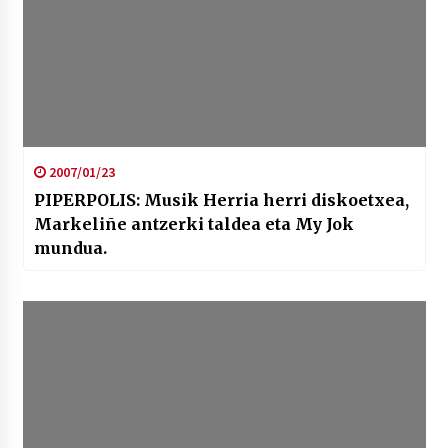
2007/01/23
PIPERPOLIS: Musik Herria herri diskoetxea,
Markeliñe antzerki taldea eta My Jok
mundua.