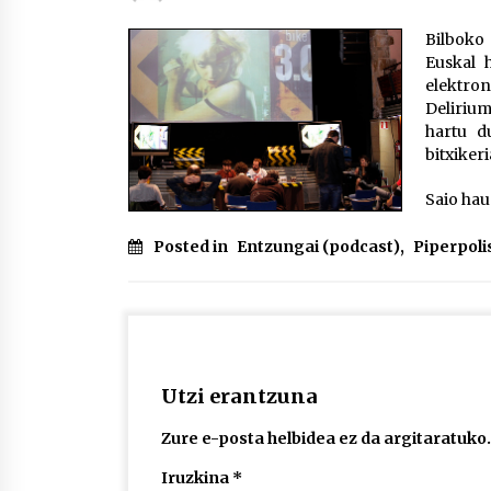
protagonista
2026/07/16
Bilboko 
Euskal 
POTTO: San Pedro jaietako bertso-
elektron
saioa
Delirium
2026/07/09
hartu d
bitxiker
Auritz Iñurrietaren margoak
Saio hau
ikusgai Uribitarte40 aretoan
2026/07/03
Posted in
Entzungai (podcast)
,
Piperpoli
Utzi erantzuna
Zure e-posta helbidea ez da argitaratuko.
Iruzkina
*