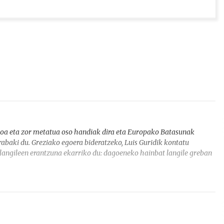
ikoa eta zor metatua oso handiak dira eta Europako Batasunak
abaki du. Greziako egoera bideratzeko, Luis Guridik kontatu
 langileen erantzuna ekarriko du: dagoeneko hainbat langile greban