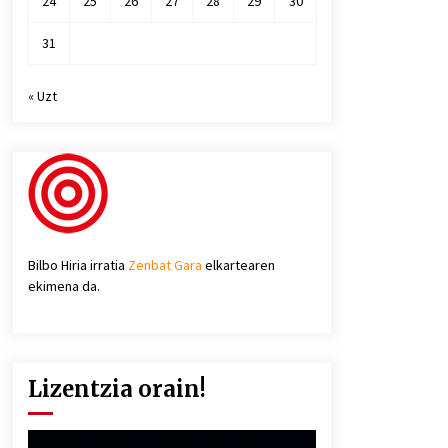
24
25
26
27
28
29
30
31
« Uzt
Bilbo Hiria irratia
Zenbat Gara
elkartearen
ekimena da.
Lizentzia orain!