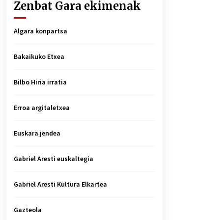
Zenbat Gara ekimenak
Algara konpartsa
Bakaikuko Etxea
Bilbo Hiria irratia
Erroa argitaletxea
Euskara jendea
Gabriel Aresti euskaltegia
Gabriel Aresti Kultura Elkartea
Gazteola