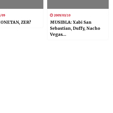
/09
2009/03/10
HONETAN, ZER?
MUSIBLA: Xabi San
Sebastian, Duffy, Nacho
Vegas…