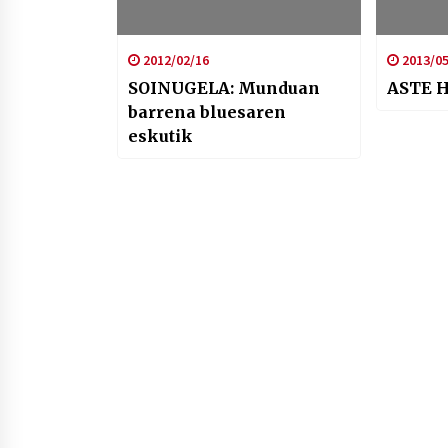
2012/02/16
2013/05
SOINUGELA: Munduan
ASTE 
barrena bluesaren
eskutik