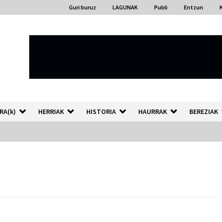
Guri buruz
LAGUNAK
Publi
Entzun
RA(k)
HERRIAK
HISTORIA
HAURRAK
BEREZIAK
“Hiztegi bat” Gorka Urbizuk
idatzitako letren hiztegia
2026/07/23
Auzoportala : 1×04 Auzofoniak