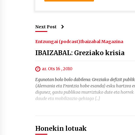
Next Post
Entzungai (podcast)
Ibaizabal Magazina
IBAIZABAL: Greziako krisia
ar. Ots 16 , 2010
Egunotan bolo bolo dabilena: Greziako defizit publ
(Alemania eta Frantzia hobe esanda) esku hartzea er
digunez, gastu publikoa murriztuko dute eta horrek
daude eta mobilizazio gehiago […]
Honekin lotuak