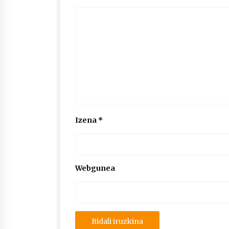
Izena
*
Webgunea