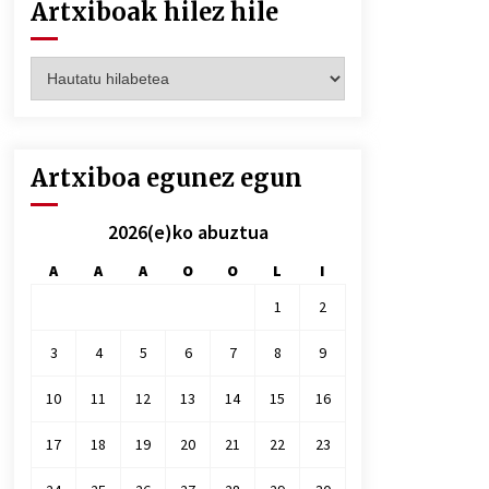
Artxiboak hilez hile
Artxiboak
hilez
hile
Artxiboa egunez egun
2026(e)ko abuztua
A
A
A
O
O
L
I
1
2
3
4
5
6
7
8
9
10
11
12
13
14
15
16
17
18
19
20
21
22
23