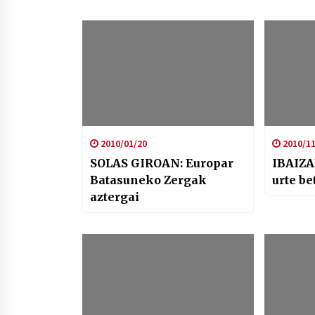
2010/01/20
2010/11
SOLAS GIROAN: Europar
IBAIZA
Batasuneko Zergak
urte be
aztergai