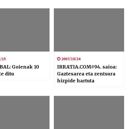
/15
2007/10/24
BAL: Goienak 10
IRRATIA.COM#94. saioa:
te ditu
Gaztesarea eta zentsura
hizpide hartuta