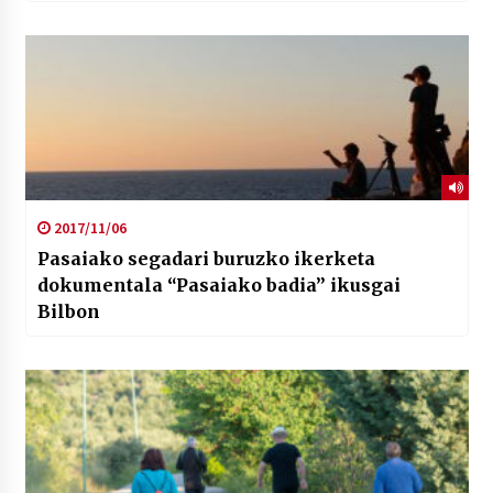
2017/11/06
Pasaiako segadari buruzko ikerketa
dokumentala “Pasaiako badia” ikusgai
Bilbon