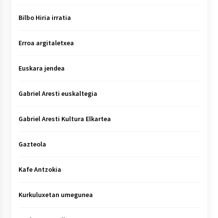
Bilbo Hiria irratia
Erroa argitaletxea
Euskara jendea
Gabriel Aresti euskaltegia
Gabriel Aresti Kultura Elkartea
Gazteola
Kafe Antzokia
Kurkuluxetan umegunea