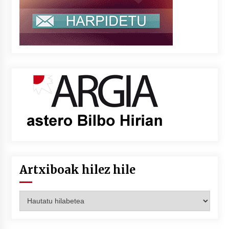
Artxiboak hilez hile
Artxiboak
hilez
hile