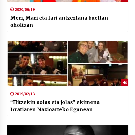
2020/06/19
Meri, Mari eta lari antzezlana bueltan
oholtzan
2019/02/13
“Hitzekin solas eta jolas” ekimena
Irratiaren Nazioarteko Egunean