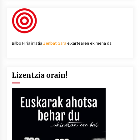
Bilbo Hiria irratia
Zenbat Gara
elkartearen ekimena da.
Lizentzia orain!