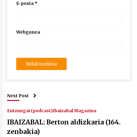
2026/07/03
E-posta
*
MUSIBLA #297: Bide, Boards Of Canada, Somak,
Tiga, Twisted Teens, Underscores, Habia
2026/07/02
Webgunea
Next Post
Entzungai (podcast)
Ibaizabal Magazina
IBAIZABAL: Berton aldizkaria (164.
zenbakia)