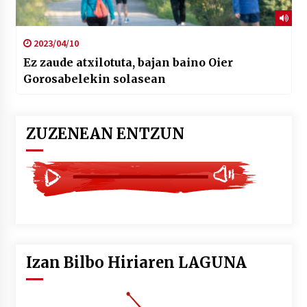
2023/04/10
Ez zaude atxilotuta, bajan baino Oier
Gorosabelekin solasean
ZUZENEAN ENTZUN
Izan Bilbo Hiriaren LAGUNA