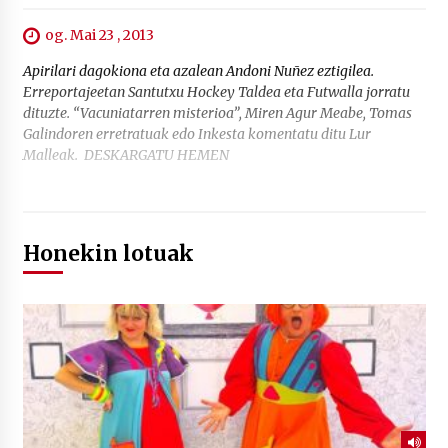
og. Mai 23 , 2013
Apirilari dagokiona eta azalean Andoni Nuñez eztigilea.
Erreportajeetan Santutxu Hockey Taldea eta Futwalla jorratu
dituzte. “Vacuniatarren misterioa”, Miren Agur Meabe, Tomas
Galindoren erretratuak edo Inkesta komentatu ditu Lur
Malleak. DESKARGATU HEMEN
Honekin lotuak