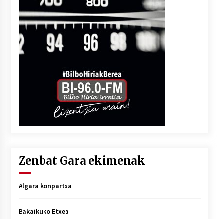
Zenbat Gara ekimenak
Algara konpartsa
Bakaikuko Etxea