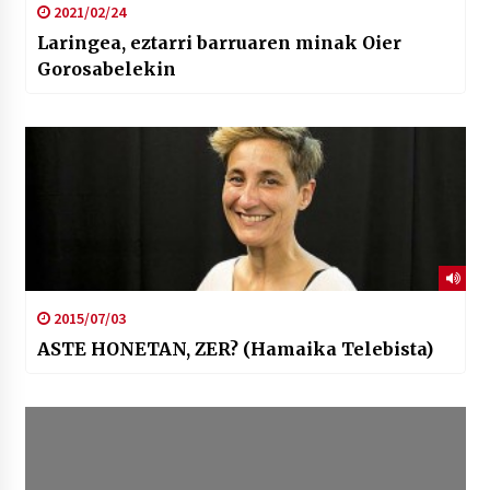
2021/02/24
Laringea, eztarri barruaren minak Oier
Gorosabelekin
2015/07/03
ASTE HONETAN, ZER? (Hamaika Telebista)