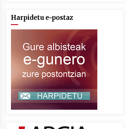
Harpidetu e-postaz