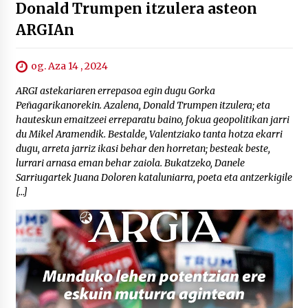
Donald Trumpen itzulera asteon
ARGIAn
og. Aza 14 , 2024
ARGI astekariaren errepasoa egin dugu Gorka
Peñagarikanorekin. Azalena, Donald Trumpen itzulera; eta
hauteskun emaitzeei erreparatu baino, fokua geopolitikan jarri
du Mikel Aramendik. Bestalde, Valentziako tanta hotza ekarri
dugu, arreta jarriz ikasi behar den horretan; besteak beste,
lurrari arnasa eman behar zaiola. Bukatzeko, Danele
Sarriugartek Juana Doloren kataluniarra, poeta eta antzerkigile
[…]