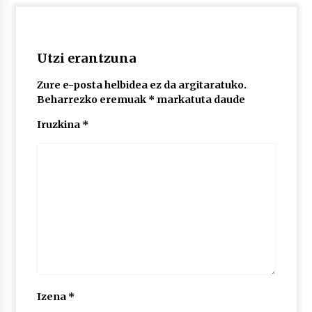
2026/07/03
MUSIBLA #297: Bide, Boards Of Canada, Somak,
Tiga, Twisted Teens, Underscores, Habia
Utzi erantzuna
2026/07/02
Zure e-posta helbidea ez da argitaratuko.
Beharrezko eremuak
*
markatuta daude
Iruzkina
*
Izena
*