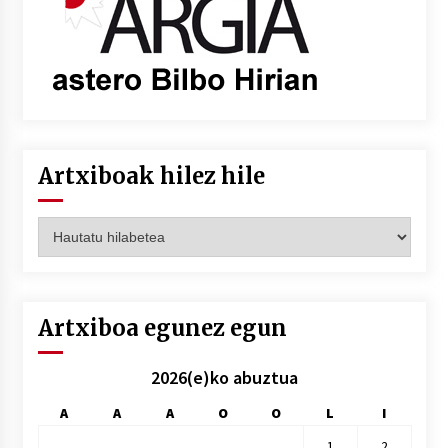
Artxiboak hilez hile
Artxiboak
hilez
hile
Artxiboa egunez egun
2026(e)ko abuztua
A
A
A
O
O
L
I
1
2