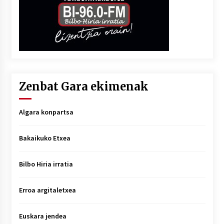
Zenbat Gara ekimenak
Algara konpartsa
Bakaikuko Etxea
Bilbo Hiria irratia
Erroa argitaletxea
Euskara jendea