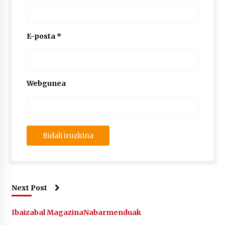
E-posta
*
Webgunea
Next Post
Ibaizabal Magazina
Nabarmenduak