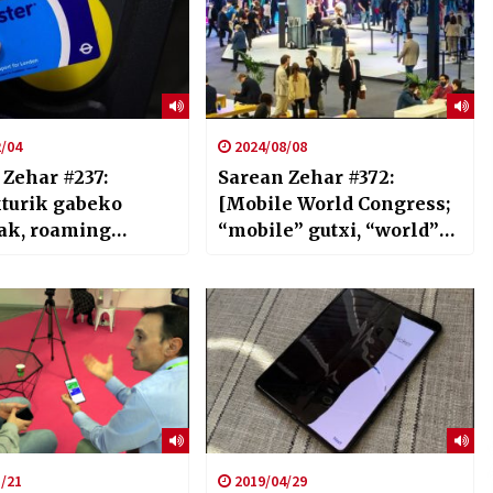
/04
2024/08/08
 Zehar #237:
Sarean Zehar #372:
turik gabeko
[Mobile World Congress;
lak, roaming
“mobile” gutxi, “world”
 eta .eus
gutxiago]
uen eskaintza
/21
2019/04/29