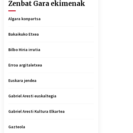
Zenbat Gara ekimenak
Algara konpartsa
Bakaikuko Etxea
Bilbo Hiria irratia
Erroa argitaletxea
Euskara jendea
Gabriel Aresti euskaltegia
Gabriel Aresti Kultura Elkartea
Gazteola