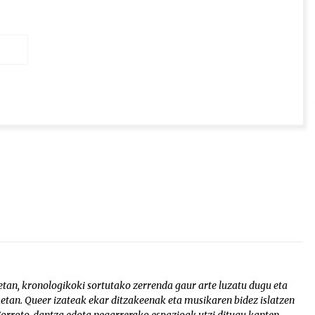
an, kronologikoki sortutako zerrenda gaur arte luzatu dugu eta
etan. Queer izateak ekar ditzakeenak eta musikaren bidez islatzen