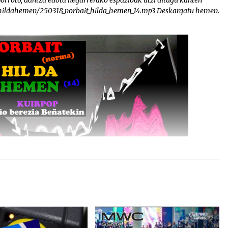
 Gorroto, dantza edota negarrerako espazioak utzi ditugu kanten
ithildahemen/250318_norbait_hilda_hemen_14.mp3 Deskargatu hemen.