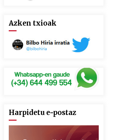
Azken txioak
Harpidetu e-postaz