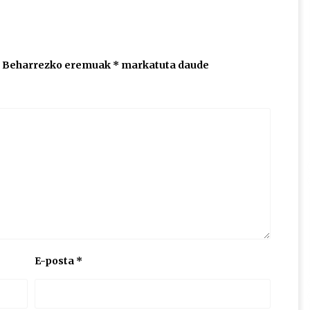
Beharrezko eremuak
*
markatuta daude
E-posta
*