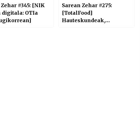
 Zehar #345: [NIK
Sarean Zehar #275:
 digitala: OTIa
[TotalFood]
ugikorrean]
Hauteskundeak,
zuntzaren hedapena,
mugikor tolesgarriak eta
datu biometrikoak