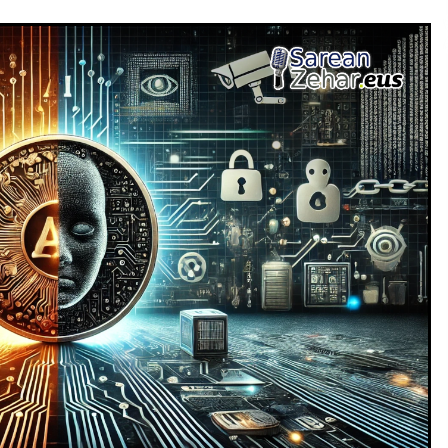
2026/07/15
Larunbatean Plentziako Itsas
Martxa ospatuko da
2026/07/07
SOINUGELA: Paul McCartney eta
Ringo Starr-en lan berriak
2026/07/03