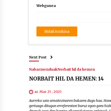
Webgunea
Next Post
Nabarmenduak
Norbait hil da hemen
NORBAIT HIL DA HEMEN: 14
ar. Mar 25 , 2025
Aurreko saio amaitezinaren bukaera dugu hau. Honet
gertuago ditugun erreferenteei buruz egon gara hizk