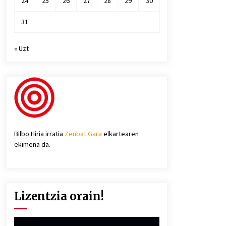
24
25
26
27
28
29
30
31
« Uzt
Bilbo Hiria irratia
Zenbat Gara
elkartearen
ekimena da.
Lizentzia orain!