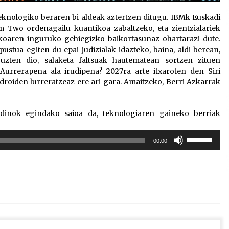
eknologiko beraren bi aldeak aztertzen ditugu. IBMk Euskadi
Two ordenagailu kuantikoa zabaltzeko, eta zientzialariek
koaren inguruko gehiegizko baikortasunaz ohartarazi dute.
apustua egiten du epai judizialak idazteko, baina, aldi berean,
 uzten dio, salaketa faltsuak hautematean sortzen zituen
 Aurrerapena ala irudipena? 2027ra arte itxaroten den Siri
droiden lurreratzeaz ere ari gara. Amaitzeko, Berri Azkarrak
dinok egindako saioa da, teknologiaren gaineko berriak
Erabili
00:00
gora/behera
gezi-
teklak
bolumena
igotzeko
edo
jaisteko.