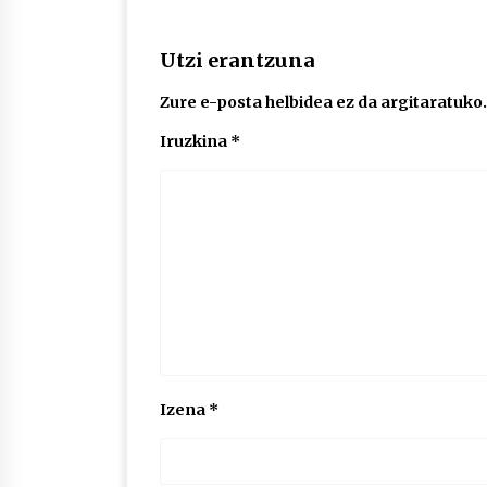
Utzi erantzuna
Zure e-posta helbidea ez da argitaratuko.
Iruzkina
*
Izena
*