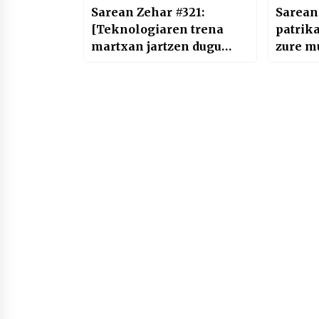
Sarean Zehar #321:
Sarean
[Teknologiaren trena
patrika
martxan jartzen dugu
zure m
berriro]