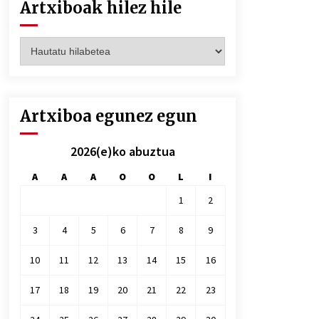
Artxiboak hilez hile
Artxiboak
hilez
hile
Artxiboa egunez egun
2026(e)ko abuztua
A
A
A
O
O
L
I
1
2
3
4
5
6
7
8
9
10
11
12
13
14
15
16
17
18
19
20
21
22
23