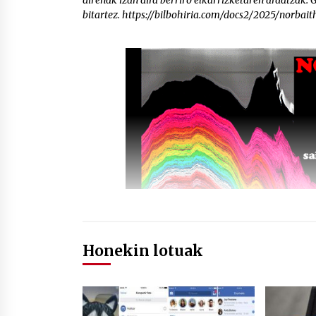
direnak izan dira berriro elkarrizketaren ardatzak.
bitartez. https://bilbohiria.com/docs2/2025/norba
Honekin lotuak