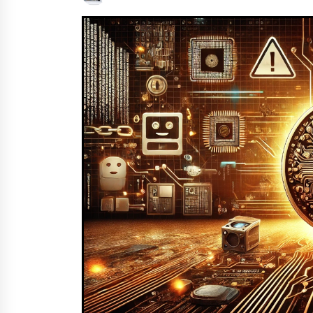
protagonista
2026/07/16
POTTO: San Pedro jaietako bertso-
saioa
2026/07/09
Auritz Iñurrietaren margoak
ikusgai Uribitarte40 aretoan
2026/07/03