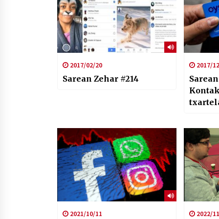
2017/02/20
2017/12
Sarean Zehar #214
Sarean
Kontak
txarte
tarifak
domein
2021/10/11
2022/11