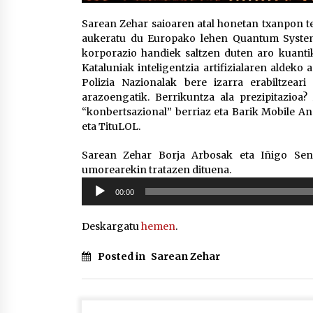
Sarean Zehar saioaren atal honetan txanpon t
aukeratu du Europako lehen Quantum System 
korporazio handiek saltzen duten aro kuanti
Kataluniak inteligentzia artifizialaren aldeko 
Polizia Nazionalak bere izarra erabiltzeari
arazoengatik. Berrikuntza ala prezipitazioa?
“konbertsazional” berriaz eta Barik Mobile An
eta TituLOL.
Sarean Zehar Borja Arbosak eta Iñigo Sen
umorearekin tratazen dituena.
Soinu
00:00
erreproduzigailua
Deskargatu
hemen
.
Posted in
Sarean Zehar