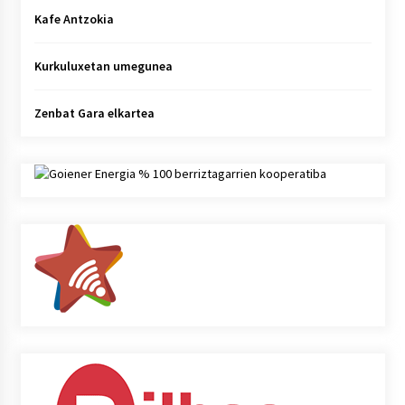
Kafe Antzokia
Kurkuluxetan umegunea
Zenbat Gara elkartea