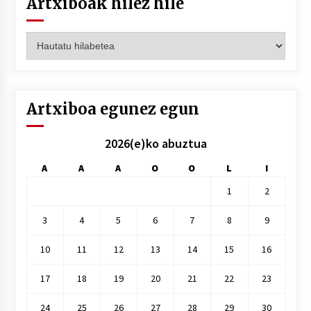
Artxiboak hilez hile
Artxiboak
hilez
hile
Artxiboa egunez egun
2026(e)ko abuztua
A
A
A
O
O
L
I
1
2
3
4
5
6
7
8
9
10
11
12
13
14
15
16
17
18
19
20
21
22
23
24
25
26
27
28
29
30