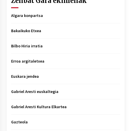
Zenbat Gara ekimenak
Algara konpartsa
Bakaikuko Etxea
Bilbo Hiria irratia
Erroa argitaletxea
Euskara jendea
Gabriel Aresti euskaltegia
Gabriel Aresti Kultura Elkartea
Gazteola