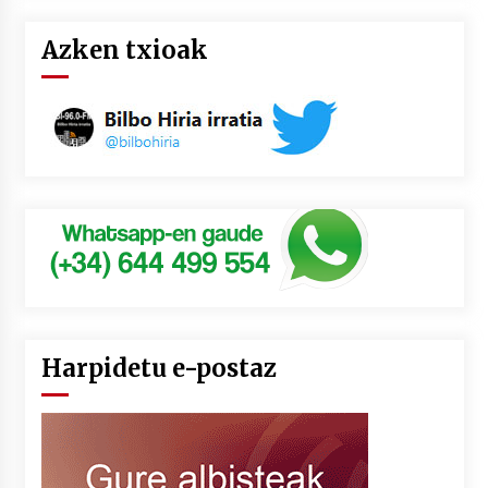
Azken txioak
Harpidetu e-postaz