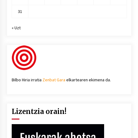
31
« Uzt
Bilbo Hiria irratia
Zenbat Gara
elkartearen ekimena da.
Lizentzia orain!