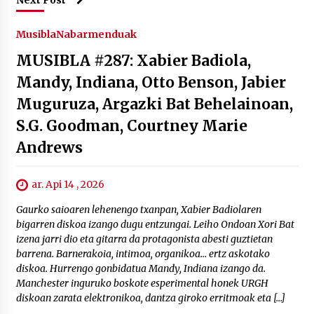
Next Post
Musibla
Nabarmenduak
MUSIBLA #287: Xabier Badiola,
Mandy, Indiana, Otto Benson, Jabier
Muguruza, Argazki Bat Behelainoan,
S.G. Goodman, Courtney Marie
Andrews
ar. Api 14 , 2026
Gaurko saioaren lehenengo txanpan, Xabier Badiolaren
bigarren diskoa izango dugu entzungai. Leiho Ondoan Xori Bat
izena jarri dio eta gitarra da protagonista abesti guztietan
barrena. Barnerakoia, intimoa, organikoa… ertz askotako
diskoa. Hurrengo gonbidatua Mandy, Indiana izango da.
Manchester inguruko boskote esperimental honek URGH
diskoan zarata elektronikoa, dantza giroko erritmoak eta […]