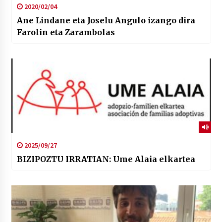
2020/02/04
Ane Lindane eta Joselu Angulo izango dira
Farolin eta Zarambolas
2025/09/27
BIZIPOZTU IRRATIAN: Ume Alaia elkartea