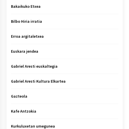
Bakaikuko Etxea
Bilbo Hiria irratia
Erroa argitaletxea
Euskara jendea
Gabriel Aresti euskaltegia
Gabriel Aresti Kultura Elkartea
Gazteola
Kafe Antzokia
Kurkuluxetan umegunea