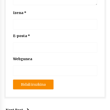
Izena
*
E-posta
*
Webgunea