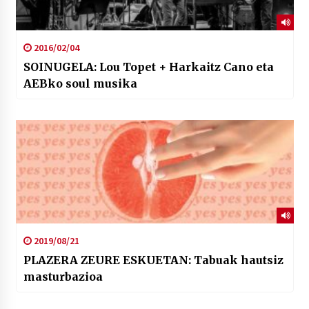
2016/02/04
SOINUGELA: Lou Topet + Harkaitz Cano eta
AEBko soul musika
2019/08/21
PLAZERA ZEURE ESKUETAN: Tabuak hautsiz
masturbazioa