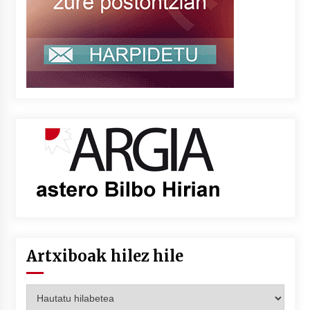
Artxiboak hilez hile
Artxiboak
hilez