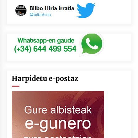
Harpidetu e-postaz