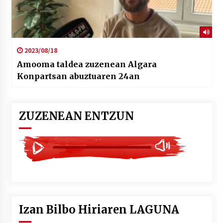
2023/08/18
Amooma taldea zuzenean Algara
Konpartsan abuztuaren 24an
ZUZENEAN ENTZUN
Izan Bilbo Hiriaren LAGUNA