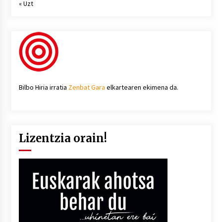
« Uzt
Bilbo Hiria irratia
Zenbat Gara
elkartearen ekimena da.
Lizentzia orain!