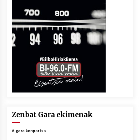
Zenbat Gara ekimenak
Algara konpartsa