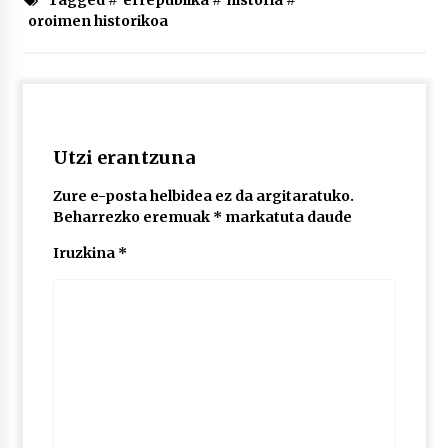
Tagged #
errepublika
#
historia
#
2026/07/03
oroimen historikoa
MUSIBLA #297: Bide, Boards Of Canada, Somak,
Tiga, Twisted Teens, Underscores, Habia
2026/07/02
Utzi erantzuna
Zure e-posta helbidea ez da argitaratuko.
Beharrezko eremuak
*
markatuta daude
Iruzkina
*