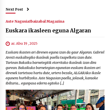
Next Post
Aste Nagusia
Ibaizabal Magazina
Euskara ikasleen eguna Algaran
ar. Abu 19 , 2025
Euskara ikasten ari direnen eguna izan da gaur Algaran. Gabriel
Aresti euskaltegiko ikasleak paella txapelketa izan dute.
Tartean Bakaiku barnetegitik etorritako ikasleak izan dira
gurean. Bakaikuko barnetegian egunotan euskara ikasten ari
direnek tartetxoa hartu dute, urtero bezala, ALGARAko ikasle
egunera hurbiltzeko. Aste Nagusian paella, jolasak, karaoke
ibiltaria… egunpasa ederra egiteko […]