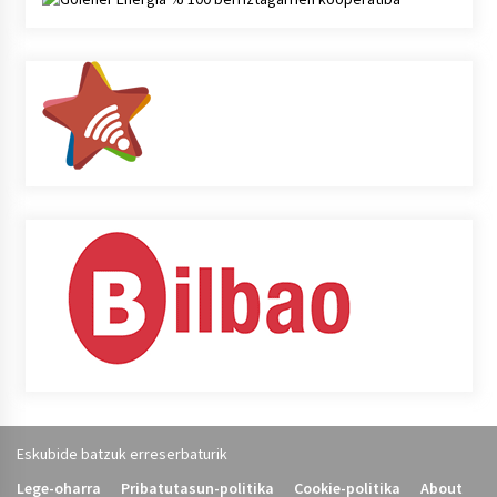
Eskubide batzuk erreserbaturik
Lege-oharra
Pribatutasun-politika
Cookie-politika
About