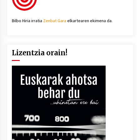
Bilbo Hiria irratia
Zenbat Gara
elkartearen ekimena da.
Lizentzia orain!