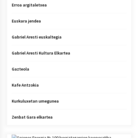
Erroa argitaletxea
Euskara jendea
Gabriel Aresti euskaltegia
Gabriel Aresti Kultura Elkartea
Gazteola
Kafe Antzokia
Kurkuluxetan umegunea
Zenbat Gara elkartea