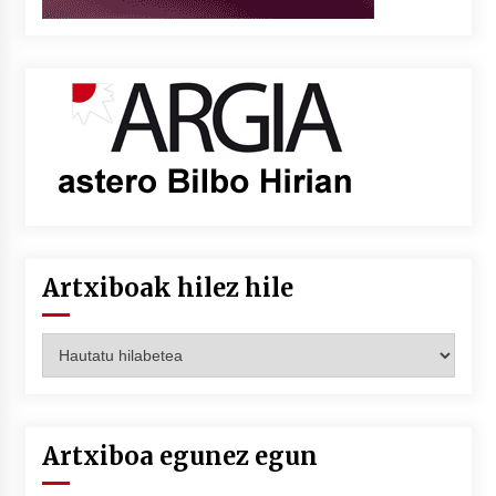
Artxiboak hilez hile
Artxiboak
hilez
hile
Artxiboa egunez egun