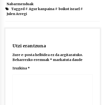
2026/07/03
Nabarmenduak
Tagged #
Agur kanpaina
#
boikot israel
#
Julen Arregi
MUSIBLA #297: Bide, Boards Of Canada, Somak,
Tiga, Twisted Teens, Underscores, Habia
2026/07/02
Utzi erantzuna
Zure e-posta helbidea ez da argitaratuko.
Beharrezko eremuak
*
markatuta daude
Iruzkina
*