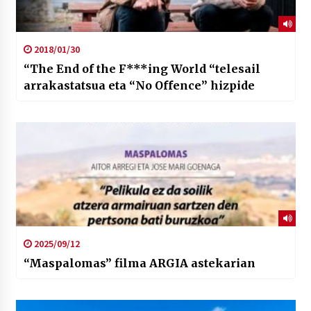
2018/01/30
“The End of the F***ing World “telesail
arrakastatsua eta “No Offence” hizpide
2025/09/12
“Maspalomas” filma ARGIA astekarian