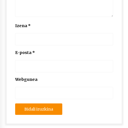
Izena
*
E-posta
*
Webgunea