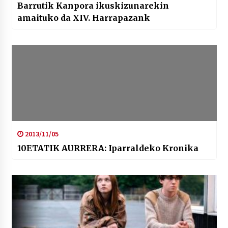
Barrutik Kanpora ikuskizunarekin
amaituko da XIV. Harrapazank
2013/11/05
10ETATIK AURRERA: Iparraldeko Kronika