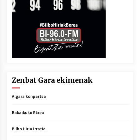
Zenbat Gara ekimenak
Algara konpartsa
Bakaikuko Etxea
Bilbo Hiria irratia