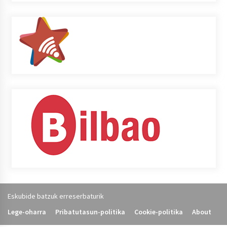
Eskubide batzuk erreserbaturik
Lege-oharra
Pribatutasun-politika
Cookie-politika
About