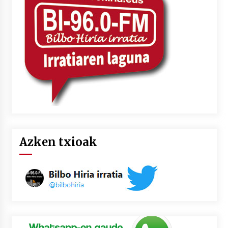
2026/07/03
MUSIBLA #297: Bide, Boards Of Canada, Somak,
Tiga, Twisted Teens, Underscores, Habia
2026/07/02
Azken txioak