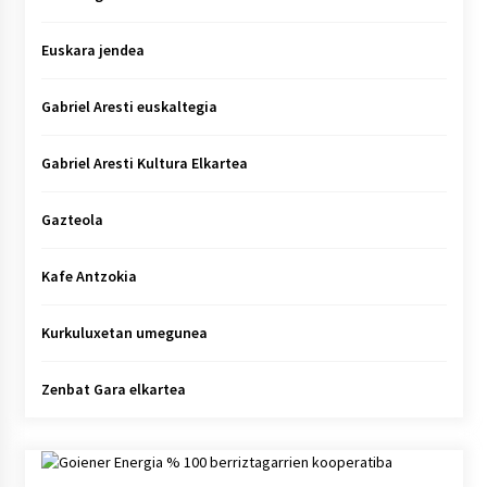
Euskara jendea
Gabriel Aresti euskaltegia
Gabriel Aresti Kultura Elkartea
Gazteola
Kafe Antzokia
Kurkuluxetan umegunea
Zenbat Gara elkartea