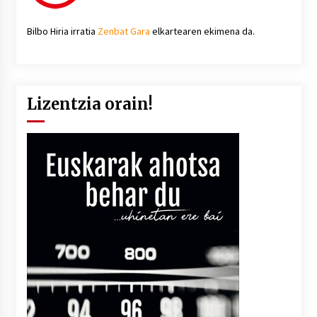
Bilbo Hiria irratia
Zenbat Gara
elkartearen ekimena da.
Lizentzia orain!