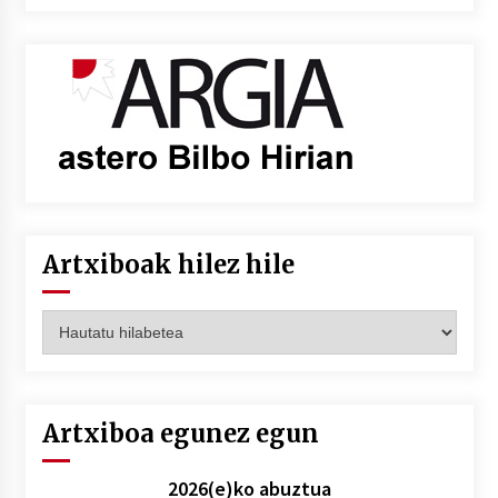
Artxiboak hilez hile
Artxiboak
hilez
hile
Artxiboa egunez egun
2026(e)ko abuztua