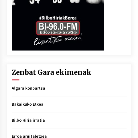
Zenbat Gara ekimenak
Algara konpartsa
Bakaikuko Etxea
Bilbo Hiria irratia
Erroa argitaletxea