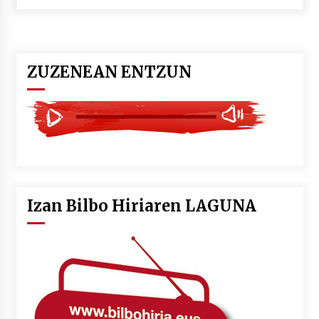
POTTO: San Pedro jaietako bertso-saioa
2026/07/09
ZUZENEAN ENTZUN
Larunbatean Plentziako Itsas Martxa ospatuko
da
2026/07/07
LIBURUEN ERREPUBLIKA TXIKIA: Hiragana akats
isil batekin dator beti
2026/07/07
Izan Bilbo Hiriaren LAGUNA
Auritz Iñurrietaren margoak ikusgai
Uribitarte40 aretoan
2026/07/03
SOINUGELA: Paul McCartney eta Ringo Starr-en
lan berriak