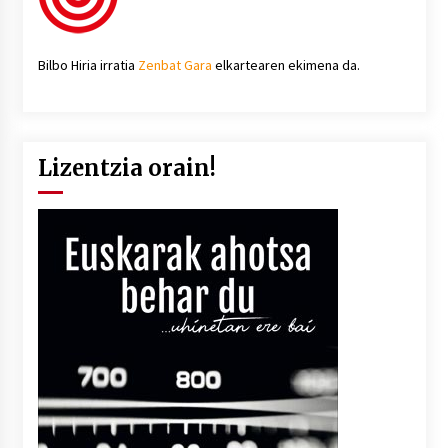
Bilbo Hiria irratia
Zenbat Gara
elkartearen ekimena da.
Lizentzia orain!