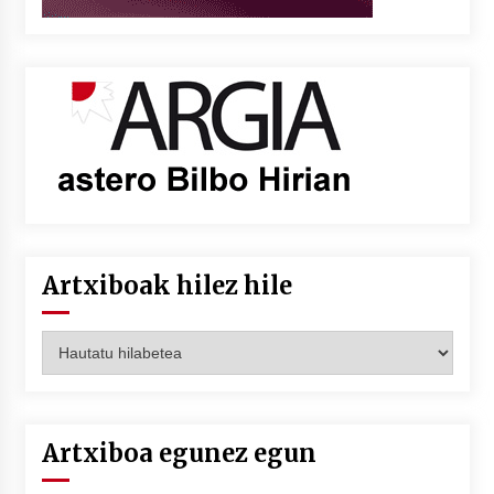
Artxiboak hilez hile
Artxiboak
hilez
hile
Artxiboa egunez egun