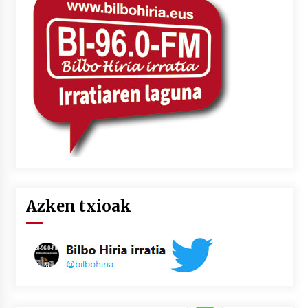
2026/07/03
MUSIBLA #297: Bide, Boards Of Canada, Somak,
Tiga, Twisted Teens, Underscores, Habia
2026/07/02
Azken txioak