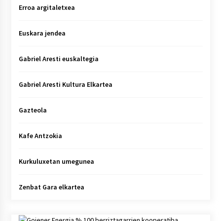
Erroa argitaletxea
Euskara jendea
Gabriel Aresti euskaltegia
Gabriel Aresti Kultura Elkartea
Gazteola
Kafe Antzokia
Kurkuluxetan umegunea
Zenbat Gara elkartea