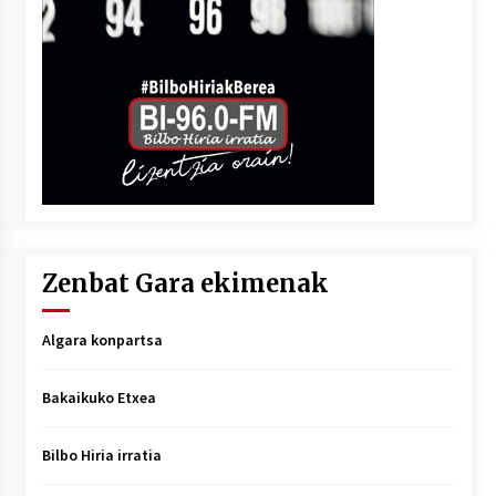
Zenbat Gara ekimenak
Algara konpartsa
Bakaikuko Etxea
Bilbo Hiria irratia