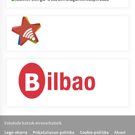
Eskubide batzuk erreserbaturik
Lege-oharra
Pribatutasun-politika
Cookie-politika
About