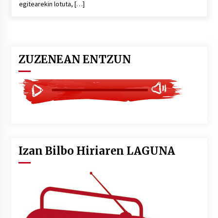
egitearekin lotuta, […]
POTTO: San Pedro jaietako bertso-saioa
2026/07/09
ZUZENEAN ENTZUN
Larunbatean Plentziako Itsas Martxa ospatuko
da
2026/07/07
LIBURUEN ERREPUBLIKA TXIKIA: Hiragana akats
isil batekin dator beti
2026/07/07
Izan Bilbo Hiriaren LAGUNA
Auritz Iñurrietaren margoak ikusgai
Uribitarte40 aretoan
2026/07/03
SOINUGELA: Paul McCartney eta Ringo Starr-en
lan berriak