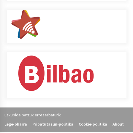
Eskubide batzuk erreserbaturik
Lege-oharra
Pribatutasun-politika
Cookie-politika
About