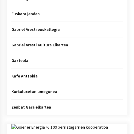
Euskara jendea
Gabriel Aresti euskaltegia
Gabriel Aresti Kultura Elkartea
Gazteola
Kafe Antzokia
Kurkuluxetan umegunea
Zenbat Gara elkartea