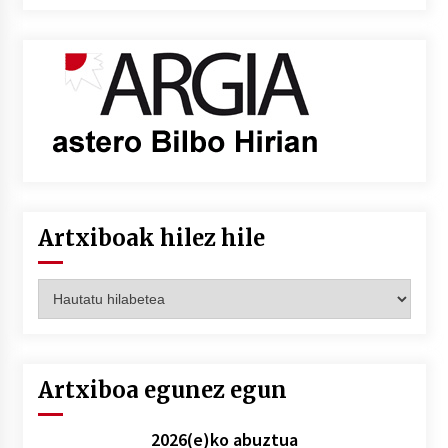
Artxiboak hilez hile
Artxiboak
hilez
hile
Artxiboa egunez egun
2026(e)ko abuztua