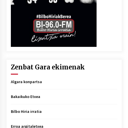
Zenbat Gara ekimenak
Algara konpartsa
Bakaikuko Etxea
Bilbo Hiria irratia
Erroa argitaletxea