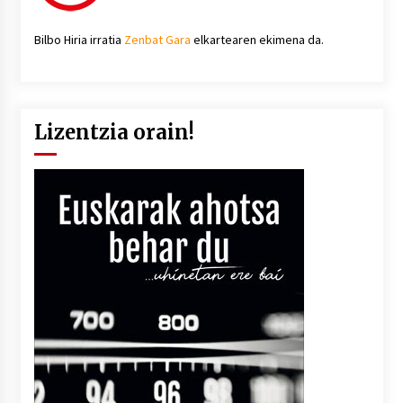
Bilbo Hiria irratia
Zenbat Gara
elkartearen ekimena da.
Lizentzia orain!