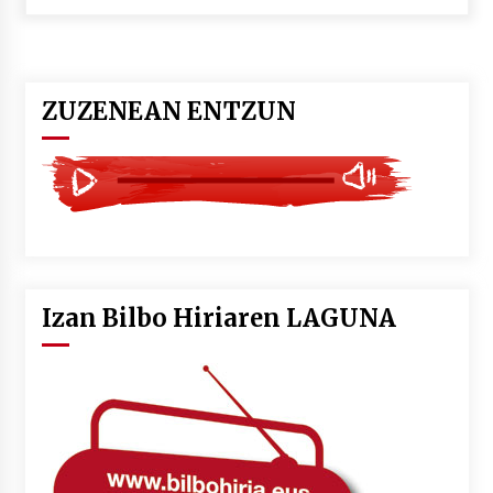
POTTO: San Pedro jaietako bertso-saioa
2026/07/09
ZUZENEAN ENTZUN
Larunbatean Plentziako Itsas Martxa ospatuko
da
2026/07/07
LIBURUEN ERREPUBLIKA TXIKIA: Hiragana akats
isil batekin dator beti
2026/07/07
Izan Bilbo Hiriaren LAGUNA
Auritz Iñurrietaren margoak ikusgai
Uribitarte40 aretoan
2026/07/03
SOINUGELA: Paul McCartney eta Ringo Starr-en
lan berriak