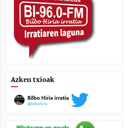
2026/07/03
MUSIBLA #297: Bide, Boards Of Canada, Somak,
Tiga, Twisted Teens, Underscores, Habia
2026/07/02
Azken txioak