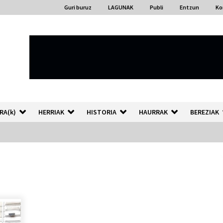
Guri buruz
LAGUNAK
Publi
Entzun
Ko
RA(k)
HERRIAK
HISTORIA
HAURRAK
BEREZIAK
“Hiztegi bat” Gorka Urbizuk
idatzitako letren hiztegia
2026/07/23
Auzoportala : 1×04 Auzofoniak