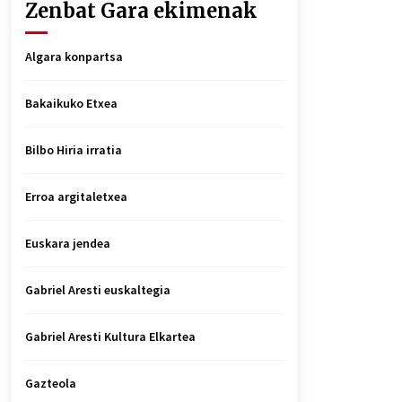
Zenbat Gara ekimenak
Algara konpartsa
Bakaikuko Etxea
Bilbo Hiria irratia
Erroa argitaletxea
Euskara jendea
Gabriel Aresti euskaltegia
Gabriel Aresti Kultura Elkartea
Gazteola