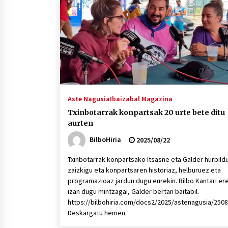
protagonista
2026/07/16
POTTO: San Pedro jaietako bertso-
saioa
2026/07/09
Auritz Iñurrietaren margoak
ikusgai Uribitarte40 aretoan
Aste Nagusia
Ibaizabal Magazina
2026/07/03
Txinbotarrak konpartsak 20 urte bete ditu
aurten
BilboHiria
2025/08/22
Txinbotarrak konpartsako Itsasne eta Galder hurbild
zaizkigu eta konpartsaren historiaz, helburuez eta
programazioaz jardun dugu eurekin. Bilbo Kantari er
izan dugu mintzagai, Galder bertan baitabil.
https://bilbohiria.com/docs2/2025/astenagusia/250
Deskargatu hemen.