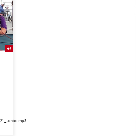
2026/07/15
Larunbatean Plentziako Itsas
Martxa ospatuko da
2026/07/07
SOINUGELA: Paul McCartney eta
Ringo Starr-en lan berriak
2026/07/03
u
e
821_txinbo.mp3