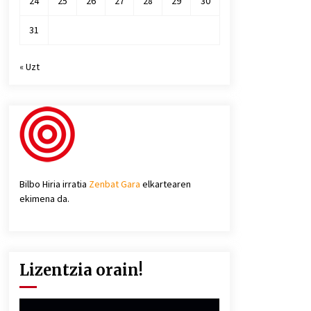
24
25
26
27
28
29
30
31
« Uzt
Bilbo Hiria irratia
Zenbat Gara
elkartearen
ekimena da.
Lizentzia orain!