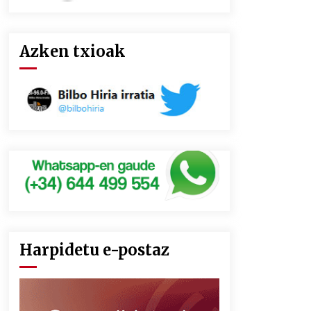
Azken txioak
Harpidetu e-postaz