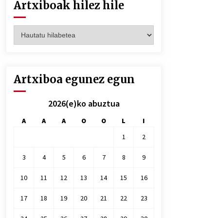
Artxiboak hilez hile
Artxiboak
hilez
hile
Artxiboa egunez egun
2026(e)ko abuztua
A
A
A
O
O
L
I
1
2
3
4
5
6
7
8
9
10
11
12
13
14
15
16
17
18
19
20
21
22
23