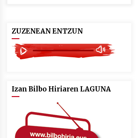
POTTO: San Pedro jaietako bertso-saioa
2026/07/09
ZUZENEAN ENTZUN
Larunbatean Plentziako Itsas Martxa ospatuko
da
2026/07/07
LIBURUEN ERREPUBLIKA TXIKIA: Hiragana akats
isil batekin dator beti
2026/07/07
Izan Bilbo Hiriaren LAGUNA
Auritz Iñurrietaren margoak ikusgai
Uribitarte40 aretoan
2026/07/03
SOINUGELA: Paul McCartney eta Ringo Starr-en
lan berriak