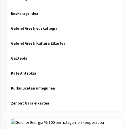
Euskara jendea
Gabriel Aresti euskaltegia
Gabriel Aresti Kultura Elkartea
Gazteola
Kafe Antzokia
Kurkuluxetan umegunea
Zenbat Gara elkartea