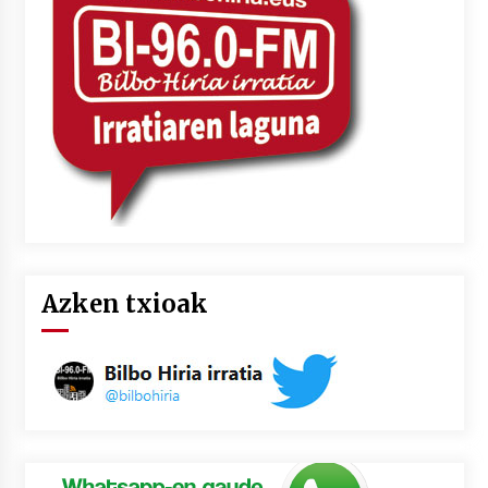
2026/07/03
MUSIBLA #297: Bide, Boards Of Canada, Somak,
Tiga, Twisted Teens, Underscores, Habia
2026/07/02
Azken txioak