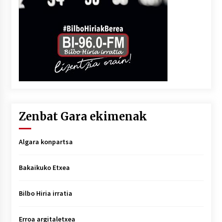
Zenbat Gara ekimenak
Algara konpartsa
Bakaikuko Etxea
Bilbo Hiria irratia
Erroa argitaletxea