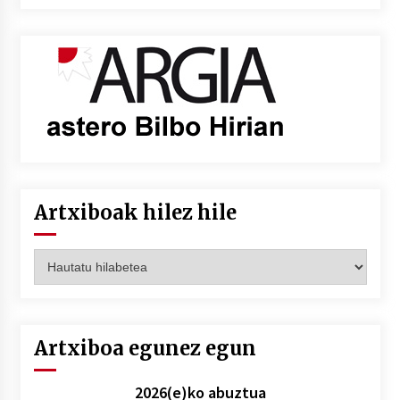
Artxiboak hilez hile
Artxiboak
hilez
hile
Artxiboa egunez egun
2026(e)ko abuztua