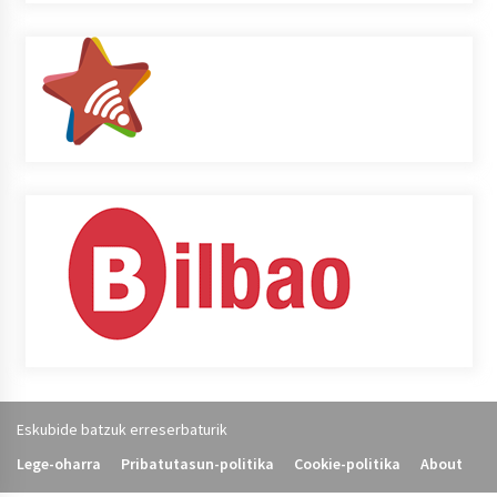
Eskubide batzuk erreserbaturik
Lege-oharra
Pribatutasun-politika
Cookie-politika
About