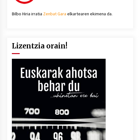
Bilbo Hiria irratia
Zenbat Gara
elkartearen ekimena da.
Lizentzia orain!