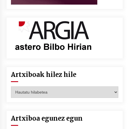
Artxiboak hilez hile
Artxiboak
hilez
hile
Artxiboa egunez egun