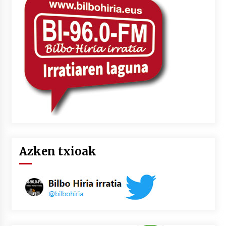
2026/07/03
MUSIBLA #297: Bide, Boards Of Canada, Somak,
Tiga, Twisted Teens, Underscores, Habia
2026/07/02
Azken txioak