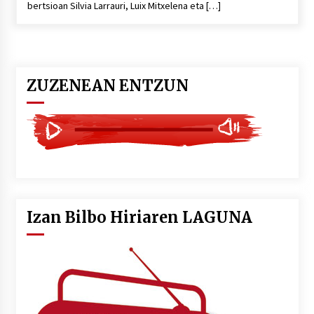
bertsioan Silvia Larrauri, Luix Mitxelena eta […]
POTTO: San Pedro jaietako bertso-saioa
2026/07/09
ZUZENEAN ENTZUN
Larunbatean Plentziako Itsas Martxa ospatuko
da
2026/07/07
LIBURUEN ERREPUBLIKA TXIKIA: Hiragana akats
isil batekin dator beti
2026/07/07
Izan Bilbo Hiriaren LAGUNA
Auritz Iñurrietaren margoak ikusgai
Uribitarte40 aretoan
2026/07/03
SOINUGELA: Paul McCartney eta Ringo Starr-en
lan berriak