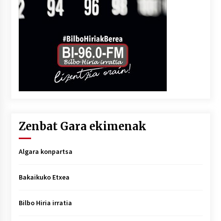
Zenbat Gara ekimenak
Algara konpartsa
Bakaikuko Etxea
Bilbo Hiria irratia