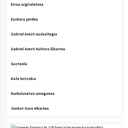
Erroa argitaletxea
Euskara jendea
Gabriel Aresti euskaltegia
Gabriel Aresti Kultura Elkartea
Gazteola
Kafe Antzokia
Kurkuluxetan umegunea
Zenbat Gara elkartea