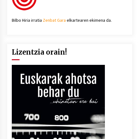
Bilbo Hiria irratia
Zenbat Gara
elkartearen ekimena da.
Lizentzia orain!