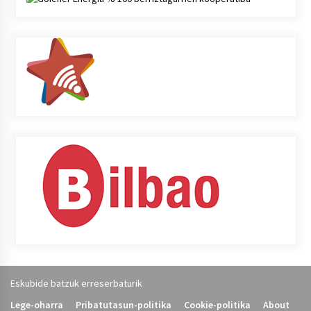
Eskubide batzuk erreserbaturik
Lege-oharra
Pribatutasun-politika
Cookie-politika
About