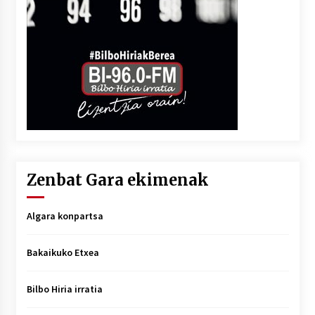
Zenbat Gara ekimenak
Algara konpartsa
Bakaikuko Etxea
Bilbo Hiria irratia