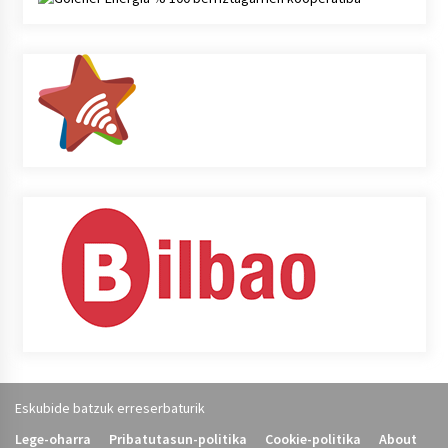
Eskubide batzuk erreserbaturik
Lege-oharra
Pribatutasun-politika
Cookie-politika
About