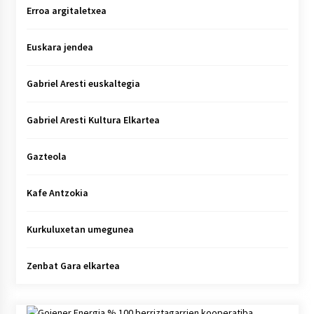
Erroa argitaletxea
Euskara jendea
Gabriel Aresti euskaltegia
Gabriel Aresti Kultura Elkartea
Gazteola
Kafe Antzokia
Kurkuluxetan umegunea
Zenbat Gara elkartea