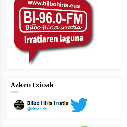
2026/07/03
MUSIBLA #297: Bide, Boards Of Canada, Somak,
Tiga, Twisted Teens, Underscores, Habia
2026/07/02
Azken txioak