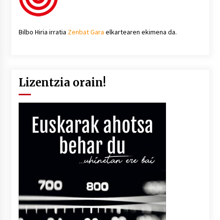
Bilbo Hiria irratia
Zenbat Gara
elkartearen ekimena da.
Lizentzia orain!