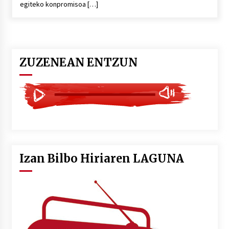
egiteko konpromisoa […]
POTTO: San Pedro jaietako bertso-saioa
2026/07/09
ZUZENEAN ENTZUN
Larunbatean Plentziako Itsas Martxa ospatuko
da
2026/07/07
LIBURUEN ERREPUBLIKA TXIKIA: Hiragana akats
isil batekin dator beti
2026/07/07
Izan Bilbo Hiriaren LAGUNA
Auritz Iñurrietaren margoak ikusgai
Uribitarte40 aretoan
2026/07/03
SOINUGELA: Paul McCartney eta Ringo Starr-en
lan berriak