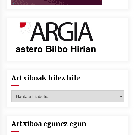
Artxiboak hilez hile
Artxiboak
hilez
hile
Artxiboa egunez egun