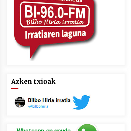
2026/07/03
MUSIBLA #297: Bide, Boards Of Canada, Somak,
Tiga, Twisted Teens, Underscores, Habia
2026/07/02
Azken txioak