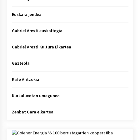
Euskara jendea
Gabriel Aresti euskaltegia
Gabriel Aresti Kultura Elkartea
Gazteola
Kafe Antzokia
Kurkuluxetan umegunea
Zenbat Gara elkartea