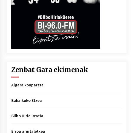
Zenbat Gara ekimenak
Algara konpartsa
Bakaikuko Etxea
Bilbo Hiria irratia
Erroa argitaletxea