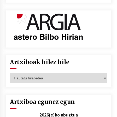
Artxiboak hilez hile
Artxiboak
hilez
hile
Artxiboa egunez egun
2026(e)ko abuztua