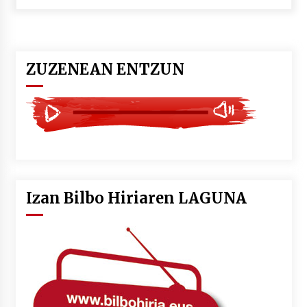
POTTO: San Pedro jaietako bertso-saioa
2026/07/09
ZUZENEAN ENTZUN
Larunbatean Plentziako Itsas Martxa ospatuko
da
2026/07/07
LIBURUEN ERREPUBLIKA TXIKIA: Hiragana akats
isil batekin dator beti
2026/07/07
Izan Bilbo Hiriaren LAGUNA
Auritz Iñurrietaren margoak ikusgai
Uribitarte40 aretoan
2026/07/03
SOINUGELA: Paul McCartney eta Ringo Starr-en
lan berriak