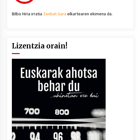
Bilbo Hiria irratia
Zenbat Gara
elkartearen ekimena da.
Lizentzia orain!