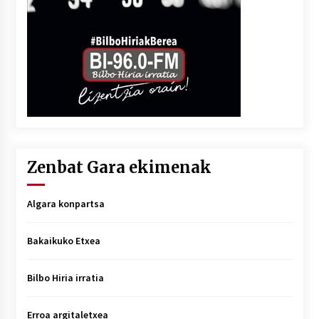
Zenbat Gara ekimenak
Algara konpartsa
Bakaikuko Etxea
Bilbo Hiria irratia
Erroa argitaletxea