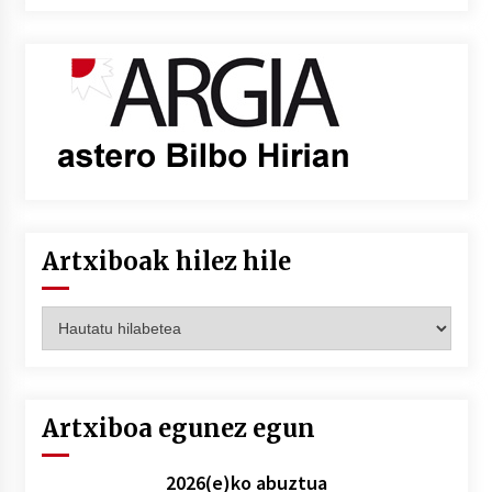
Artxiboak hilez hile
Artxiboak
hilez
hile
Artxiboa egunez egun
2026(e)ko abuztua