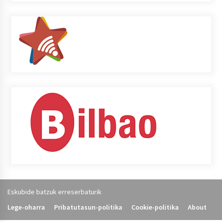
Eskubide batzuk erreserbaturik
Lege-oharra
Pribatutasun-politika
Cookie-politika
About