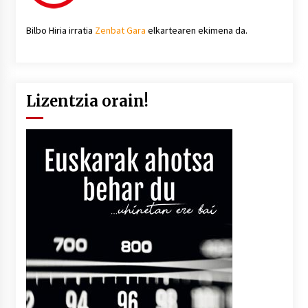
Bilbo Hiria irratia
Zenbat Gara
elkartearen ekimena da.
Lizentzia orain!