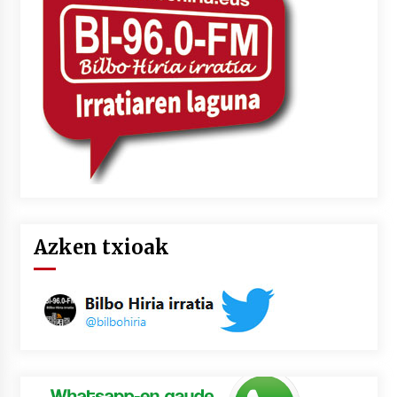
2026/07/03
MUSIBLA #297: Bide, Boards Of Canada, Somak,
Tiga, Twisted Teens, Underscores, Habia
2026/07/02
Azken txioak