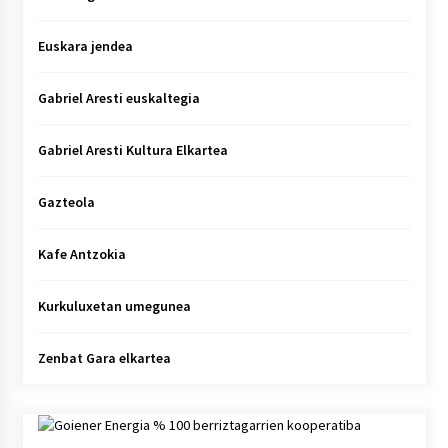
Euskara jendea
Gabriel Aresti euskaltegia
Gabriel Aresti Kultura Elkartea
Gazteola
Kafe Antzokia
Kurkuluxetan umegunea
Zenbat Gara elkartea