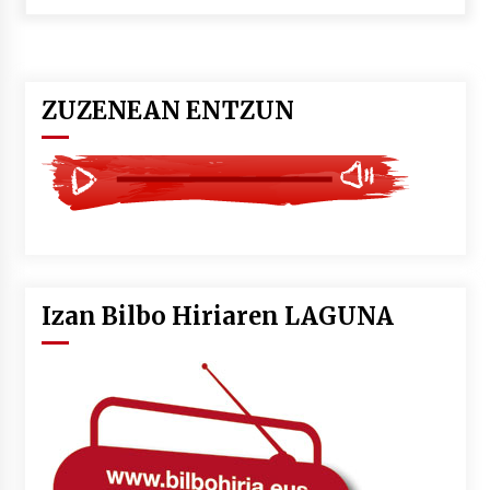
POTTO: San Pedro jaietako bertso-saioa
2026/07/09
ZUZENEAN ENTZUN
Larunbatean Plentziako Itsas Martxa ospatuko
da
2026/07/07
LIBURUEN ERREPUBLIKA TXIKIA: Hiragana akats
isil batekin dator beti
2026/07/07
Izan Bilbo Hiriaren LAGUNA
Auritz Iñurrietaren margoak ikusgai
Uribitarte40 aretoan
2026/07/03
SOINUGELA: Paul McCartney eta Ringo Starr-en
lan berriak