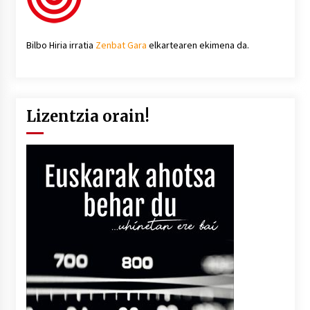
Bilbo Hiria irratia
Zenbat Gara
elkartearen ekimena da.
Lizentzia orain!