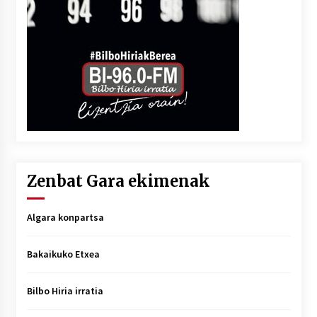
Zenbat Gara ekimenak
Algara konpartsa
Bakaikuko Etxea
Bilbo Hiria irratia