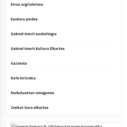
Erroa argitaletxea
Euskara jendea
Gabriel Aresti euskaltegia
Gabriel Aresti Kultura Elkartea
Gazteola
Kafe Antzokia
Kurkuluxetan umegunea
Zenbat Gara elkartea