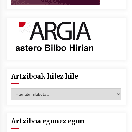
Artxiboak hilez hile
Artxiboak
hilez
hile
Artxiboa egunez egun