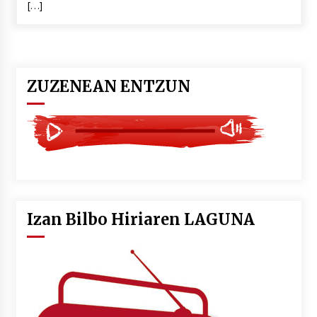
[…]
POTTO: San Pedro jaietako bertso-saioa
2026/07/09
ZUZENEAN ENTZUN
Larunbatean Plentziako Itsas Martxa ospatuko
da
2026/07/07
LIBURUEN ERREPUBLIKA TXIKIA: Hiragana akats
isil batekin dator beti
2026/07/07
Izan Bilbo Hiriaren LAGUNA
Auritz Iñurrietaren margoak ikusgai
Uribitarte40 aretoan
2026/07/03
SOINUGELA: Paul McCartney eta Ringo Starr-en
lan berriak