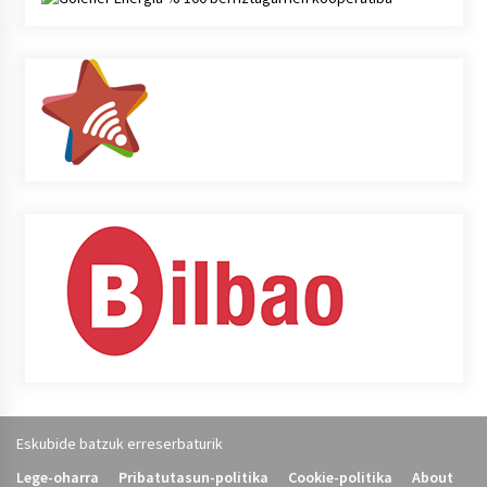
Eskubide batzuk erreserbaturik
Lege-oharra
Pribatutasun-politika
Cookie-politika
About