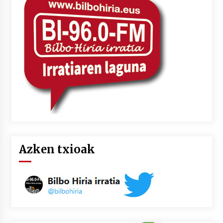
2026/07/03
MUSIBLA #297: Bide, Boards Of Canada, Somak,
Tiga, Twisted Teens, Underscores, Habia
2026/07/02
Azken txioak