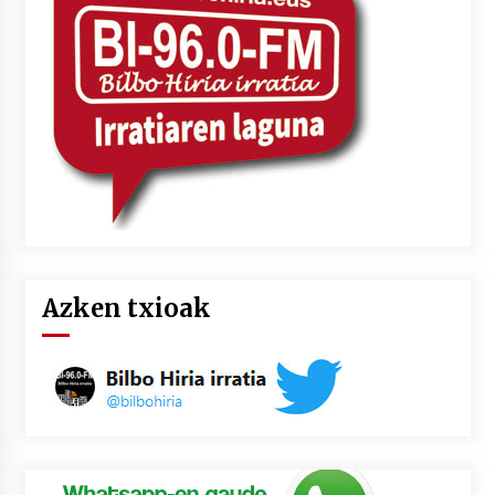
2026/07/03
MUSIBLA #297: Bide, Boards Of Canada, Somak,
Tiga, Twisted Teens, Underscores, Habia
2026/07/02
Azken txioak