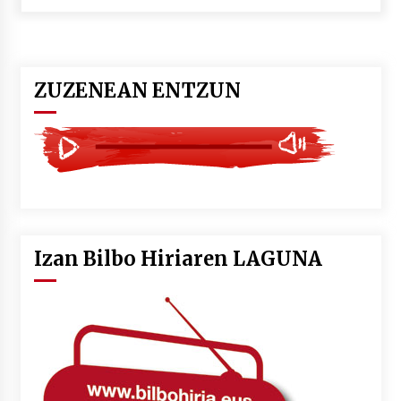
POTTO: San Pedro jaietako bertso-saioa
2026/07/09
ZUZENEAN ENTZUN
Larunbatean Plentziako Itsas Martxa ospatuko
da
2026/07/07
LIBURUEN ERREPUBLIKA TXIKIA: Hiragana akats
isil batekin dator beti
2026/07/07
Izan Bilbo Hiriaren LAGUNA
Auritz Iñurrietaren margoak ikusgai
Uribitarte40 aretoan
2026/07/03
SOINUGELA: Paul McCartney eta Ringo Starr-en
lan berriak