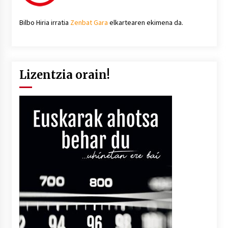
Bilbo Hiria irratia
Zenbat Gara
elkartearen ekimena da.
Lizentzia orain!