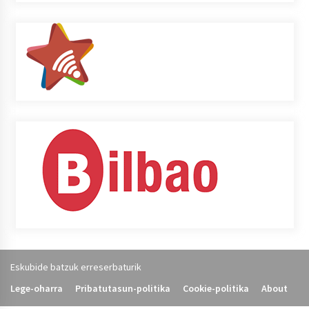
Eskubide batzuk erreserbaturik
Lege-oharra
Pribatutasun-politika
Cookie-politika
About