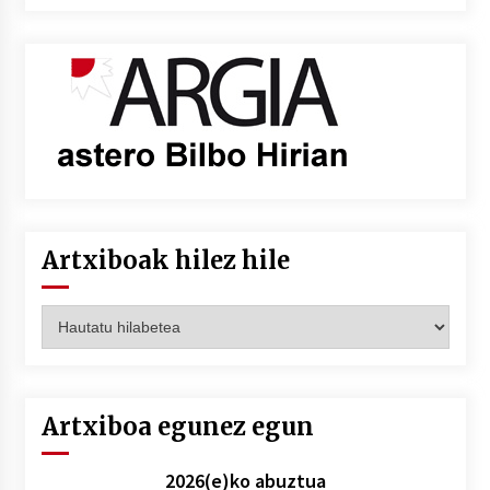
Artxiboak hilez hile
Artxiboak
hilez
hile
Artxiboa egunez egun
2026(e)ko abuztua