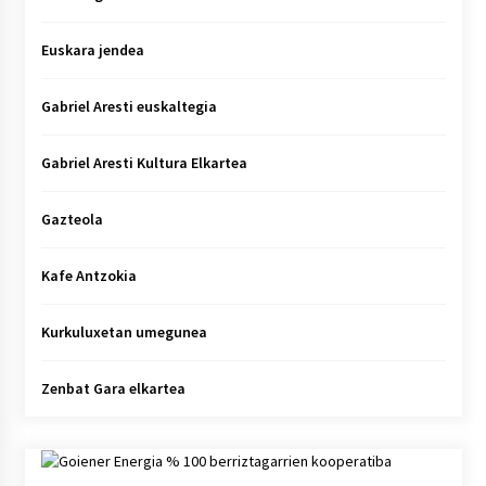
Euskara jendea
Gabriel Aresti euskaltegia
Gabriel Aresti Kultura Elkartea
Gazteola
Kafe Antzokia
Kurkuluxetan umegunea
Zenbat Gara elkartea