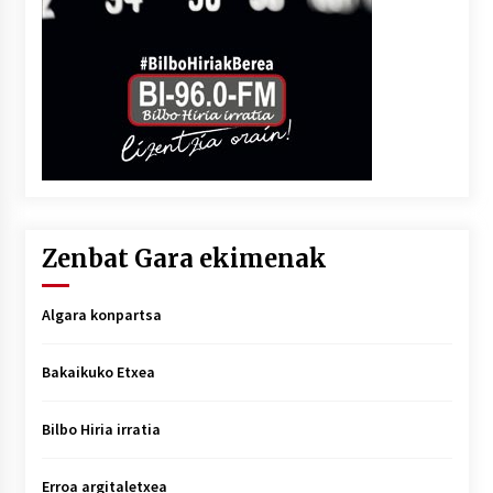
Zenbat Gara ekimenak
Algara konpartsa
Bakaikuko Etxea
Bilbo Hiria irratia
Erroa argitaletxea