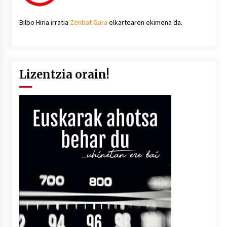
Bilbo Hiria irratia
Zenbat Gara
elkartearen ekimena da.
Lizentzia orain!