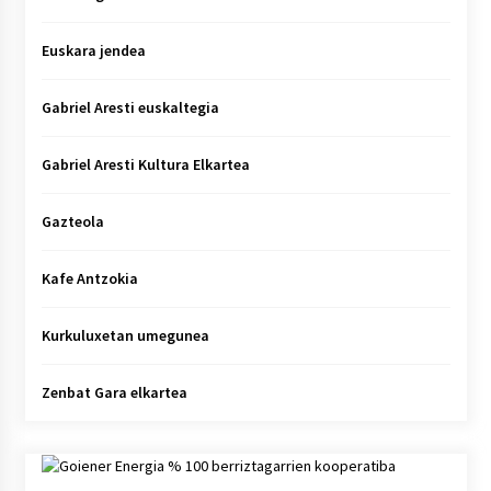
Euskara jendea
Gabriel Aresti euskaltegia
Gabriel Aresti Kultura Elkartea
Gazteola
Kafe Antzokia
Kurkuluxetan umegunea
Zenbat Gara elkartea