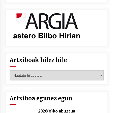
Artxiboak hilez hile
Artxiboak
hilez
hile
Artxiboa egunez egun
2026(e)ko abuztua