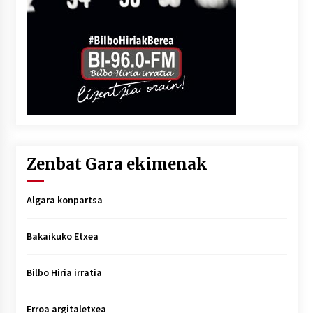
Zenbat Gara ekimenak
Algara konpartsa
Bakaikuko Etxea
Bilbo Hiria irratia
Erroa argitaletxea