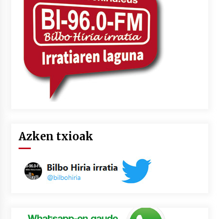
2026/07/03
MUSIBLA #297: Bide, Boards Of Canada, Somak,
Tiga, Twisted Teens, Underscores, Habia
2026/07/02
Azken txioak