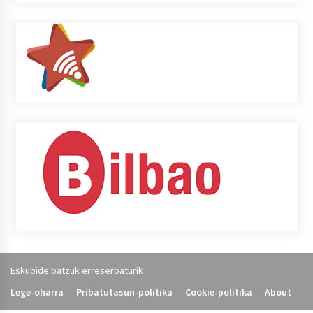
Eskubide batzuk erreserbaturik
Lege-oharra
Pribatutasun-politika
Cookie-politika
About