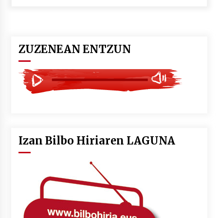
POTTO: San Pedro jaietako bertso-saioa
2026/07/09
ZUZENEAN ENTZUN
Larunbatean Plentziako Itsas Martxa ospatuko
da
2026/07/07
LIBURUEN ERREPUBLIKA TXIKIA: Hiragana akats
isil batekin dator beti
2026/07/07
Izan Bilbo Hiriaren LAGUNA
Auritz Iñurrietaren margoak ikusgai
Uribitarte40 aretoan
2026/07/03
SOINUGELA: Paul McCartney eta Ringo Starr-en
lan berriak