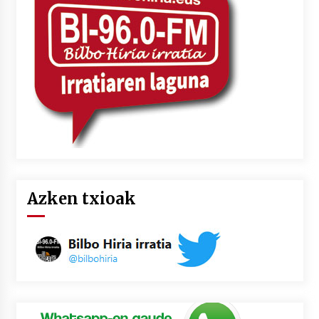
2026/07/03
MUSIBLA #297: Bide, Boards Of Canada, Somak,
Tiga, Twisted Teens, Underscores, Habia
2026/07/02
Azken txioak