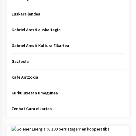
Euskara jendea
Gabriel Aresti euskaltegia
Gabriel Aresti Kultura Elkartea
Gazteola
Kafe Antzokia
Kurkuluxetan umegunea
Zenbat Gara elkartea