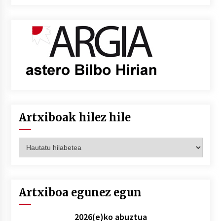
Artxiboak hilez hile
Artxiboak
hilez
hile
Artxiboa egunez egun
2026(e)ko abuztua