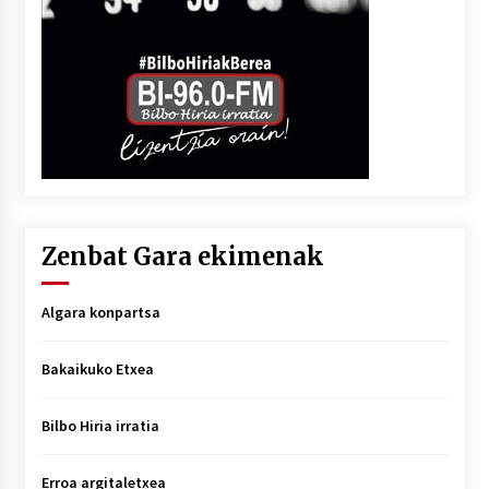
Zenbat Gara ekimenak
Algara konpartsa
Bakaikuko Etxea
Bilbo Hiria irratia
Erroa argitaletxea