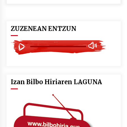
POTTO: San Pedro jaietako bertso-saioa
2026/07/09
ZUZENEAN ENTZUN
Larunbatean Plentziako Itsas Martxa ospatuko
da
2026/07/07
LIBURUEN ERREPUBLIKA TXIKIA: Hiragana akats
isil batekin dator beti
2026/07/07
Izan Bilbo Hiriaren LAGUNA
Auritz Iñurrietaren margoak ikusgai
Uribitarte40 aretoan
2026/07/03
SOINUGELA: Paul McCartney eta Ringo Starr-en
lan berriak