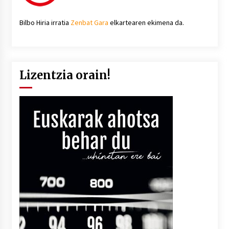
Bilbo Hiria irratia
Zenbat Gara
elkartearen ekimena da.
Lizentzia orain!