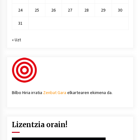
24
25
26
27
28
29
30
31
« Uzt
Bilbo Hiria irratia
Zenbat Gara
elkartearen ekimena da.
Lizentzia orain!