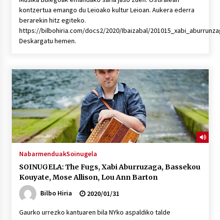
kontzertua emango du Leioako kultur Leioan. Aukera ederra
berarekin hitz egiteko.
https://bilbohiria.com/docs2/2020/Ibaizabal/201015_xabi_aburrunz
Deskargatu hemen.
Nabarmenduak
Soinugela
SOINUGELA: The Fugs, Xabi Aburruzaga, Bassekou
Kouyate, Mose Allison, Lou Ann Barton
Bilbo Hiria
2020/01/31
Gaurko urrezko kantuaren bila NYko aspaldiko talde