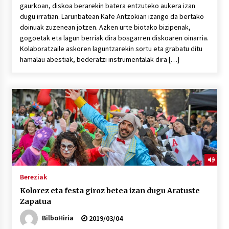
gaurkoan, diskoa berarekin batera entzuteko aukera izan
dugu irratian. Larunbatean Kafe Antzokian izango da bertako
doinuak zuzenean jotzen. Azken urte biotako bizipenak,
gogoetak eta lagun berriak dira bosgarren diskoaren oinarria.
Kolaboratzaile askoren laguntzarekin sortu eta grabatu ditu
hamalau abestiak, bederatzi instrumentalak dira […]
Bereziak
Kolorez eta festa giroz betea izan dugu Aratuste
Zapatua
BilboHiria
2019/03/04