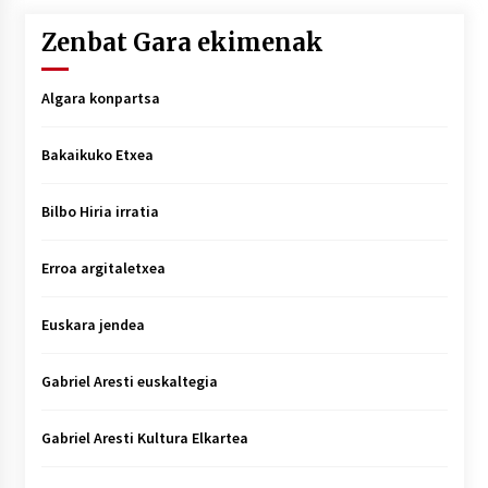
Zenbat Gara ekimenak
Algara konpartsa
Bakaikuko Etxea
Bilbo Hiria irratia
Erroa argitaletxea
Euskara jendea
Gabriel Aresti euskaltegia
Gabriel Aresti Kultura Elkartea