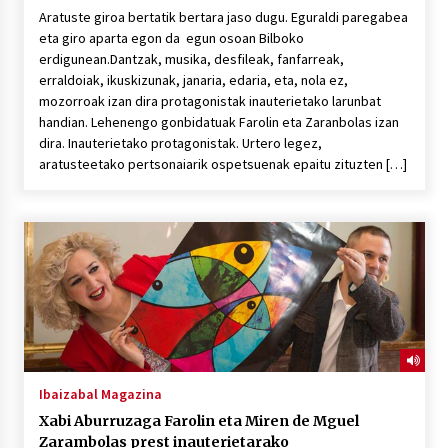
Aratuste giroa bertatik bertara jaso dugu. Eguraldi paregabea
eta giro aparta egon da egun osoan Bilboko
erdigunean.Dantzak, musika, desfileak, fanfarreak,
erraldoiak, ikuskizunak, janaria, edaria, eta, nola ez,
mozorroak izan dira protagonistak inauterietako larunbat
handian. Lehenengo gonbidatuak Farolin eta Zaranbolas izan
dira. Inauterietako protagonistak. Urtero legez,
aratusteetako pertsonaiarik ospetsuenak epaitu zituzten […]
Ibaizabal Magazina
Xabi Aburruzaga Farolin eta Miren de Mguel
Zarambolas prest inauterietarako