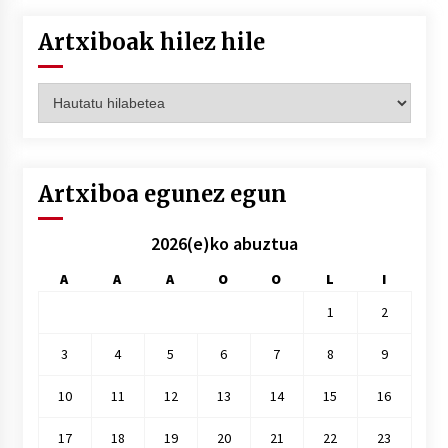
Artxiboak hilez hile
Artxiboak
hilez
hile
Artxiboa egunez egun
2026(e)ko abuztua
A
A
A
O
O
L
I
1
2
3
4
5
6
7
8
9
10
11
12
13
14
15
16
17
18
19
20
21
22
23