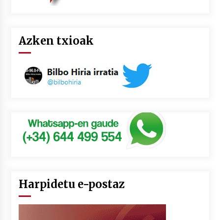
Azken txioak
Harpidetu e-postaz