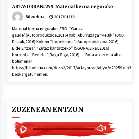
ARTAYORRAN#259: Material berria negurako
BilboHiria
2017/01/18
Material berria negurako! ERO “Garaiz
gaude”(Autoprodukzioa,2016) Xabi Aburruzaga “Keltik” (DND
Diskak,2016) Kokein “Lurpekharia” (Autoprodukzioa,2016)
Bide Ertzean “Zutaz kantatzeko” (5GORA,Elkar,2016)
Korrontzi “Benefic”(Baga-Biga,2016) … Bota atxurre ta altxa
bolumena!!
https://bilbohiria.com/docs2/2017/artayorran/abyo%23259.mp3
Deskargatu hemen.
ZUZENEAN ENTZUN