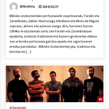
BilboHiria
2019/02/27
Bilboko aratusteetako pertsonaiarik ospetsuenak, Farolin eta
Zarambolas, Xabier Aburruzaga trikitilaria eta Miren de Miguel
soprano, aktore eta autorea izango dira, hurrenez hurren.
1984ko Aratusteetan sartu zen Farolin eta Zarambolasen
epaiketa, aratuste tradizional eta baserri-girokoetan ohikoa
zen urteroko pertsonaia gaiztoa epaitu eta zigortzearen
eredua parodiatuz. Bilboko Aratusteetan jaia, tradizioa eta
herritarren […]
Artayorran