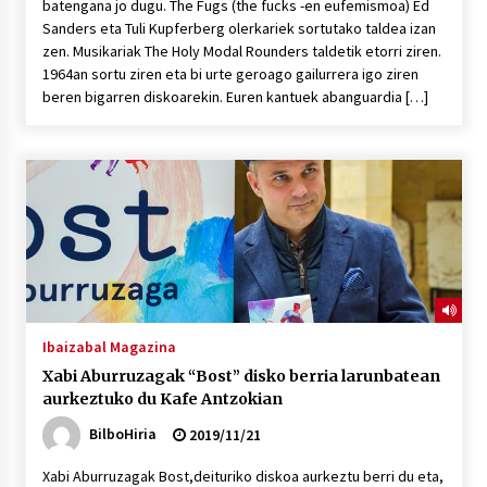
batengana jo dugu. The Fugs (the fucks -en eufemismoa) Ed
Sanders eta Tuli Kupferberg olerkariek sortutako taldea izan
zen. Musikariak The Holy Modal Rounders taldetik etorri ziren.
1964an sortu ziren eta bi urte geroago gailurrera igo ziren
beren bigarren diskoarekin. Euren kantuek abanguardia […]
Ibaizabal Magazina
Xabi Aburruzagak “Bost” disko berria larunbatean
aurkeztuko du Kafe Antzokian
BilboHiria
2019/11/21
Xabi Aburruzagak Bost,deituriko diskoa aurkeztu berri du eta,