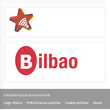
Eskubide batzuk erreserbaturik
Lege-oharra
Pribatutasun-politika
Cookie-politika
About