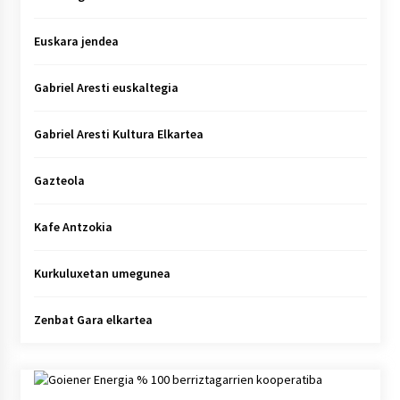
Euskara jendea
Gabriel Aresti euskaltegia
Gabriel Aresti Kultura Elkartea
Gazteola
Kafe Antzokia
Kurkuluxetan umegunea
Zenbat Gara elkartea