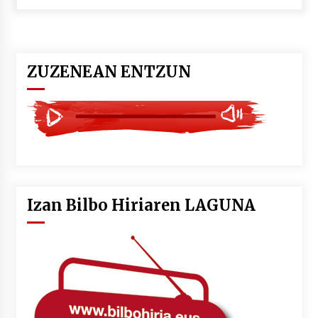
POTTO: San Pedro jaietako bertso-saioa
2026/07/09
ZUZENEAN ENTZUN
Larunbatean Plentziako Itsas Martxa ospatuko
da
2026/07/07
LIBURUEN ERREPUBLIKA TXIKIA: Hiragana akats
isil batekin dator beti
2026/07/07
Izan Bilbo Hiriaren LAGUNA
Auritz Iñurrietaren margoak ikusgai
Uribitarte40 aretoan
2026/07/03
SOINUGELA: Paul McCartney eta Ringo Starr-en
lan berriak