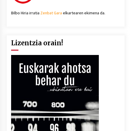
Bilbo Hiria irratia
Zenbat Gara
elkartearen ekimena da.
Lizentzia orain!