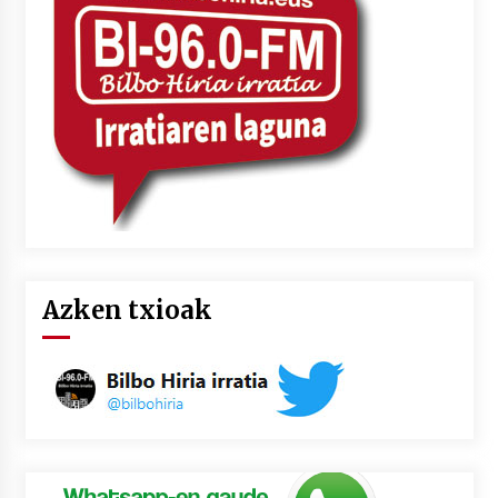
2026/07/03
MUSIBLA #297: Bide, Boards Of Canada, Somak,
Tiga, Twisted Teens, Underscores, Habia
2026/07/02
Azken txioak