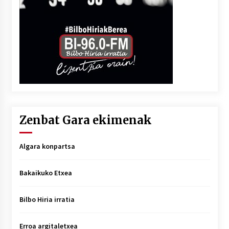
Zenbat Gara ekimenak
Algara konpartsa
Bakaikuko Etxea
Bilbo Hiria irratia
Erroa argitaletxea