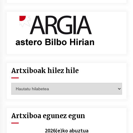
Artxiboak hilez hile
Artxiboak
hilez
hile
Artxiboa egunez egun
2026(e)ko abuztua