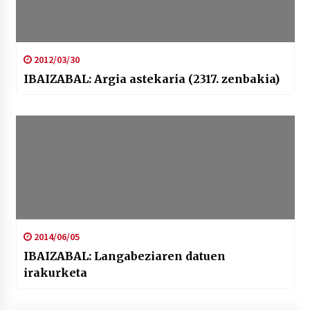
2012/03/30
IBAIZABAL: Argia astekaria (2317. zenbakia)
2014/06/05
IBAIZABAL: Langabeziaren datuen
irakurketa