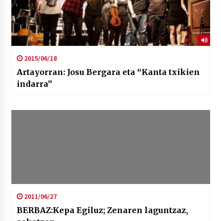
2015/06/18
Artayorran: Josu Bergara eta “Kanta txikien
indarra”
2011/06/27
BERBAZ:Kepa Egiluz; Zenaren laguntzaz,