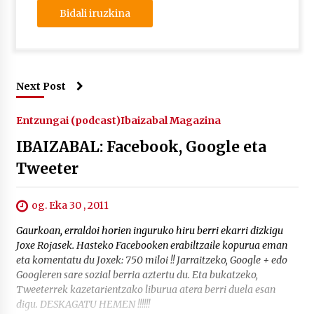
Next Post
Entzungai (podcast)
Ibaizabal Magazina
IBAIZABAL: Facebook, Google eta
Tweeter
og. Eka 30 , 2011
Gaurkoan, erraldoi horien inguruko hiru berri ekarri dizkigu
Joxe Rojasek. Hasteko Facebooken erabiltzaile kopurua eman
eta komentatu du Joxek: 750 miloi !! Jarraitzeko, Google + edo
Googleren sare sozial berria aztertu du. Eta bukatzeko,
Tweeterrek kazetarientzako liburua atera berri duela esan
digu. DESKAGATU HEMEN !!!!!!