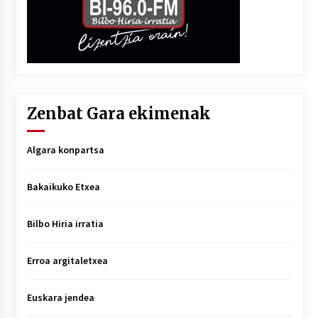
Zenbat Gara ekimenak
Algara konpartsa
Bakaikuko Etxea
Bilbo Hiria irratia
Erroa argitaletxea
Euskara jendea