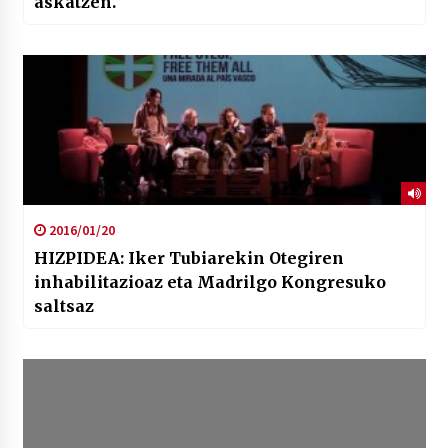
askatzen.
2016/01/20
HIZPIDEA: Iker Tubiarekin Otegiren
inhabilitazioaz eta Madrilgo Kongresuko
saltsaz