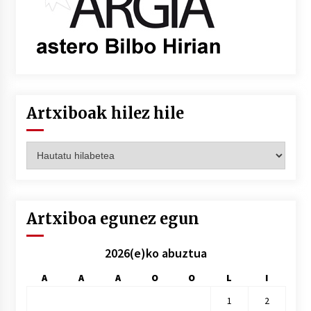
Artxiboak hilez hile
Artxiboak
hilez
hile
Artxiboa egunez egun
2026(e)ko abuztua
A
A
A
O
O
L
I
1
2