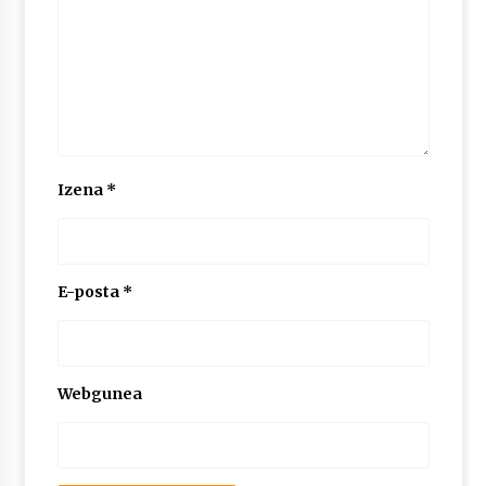
2026/07/03
MUSIBLA #297: Bide, Boards Of Canada, Somak,
Tiga, Twisted Teens, Underscores, Habia
2026/07/02
Izena
*
E-posta
*
Webgunea