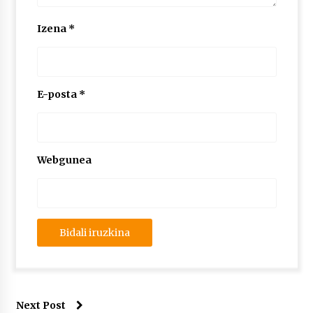
Izena
*
E-posta
*
Webgunea
Next Post