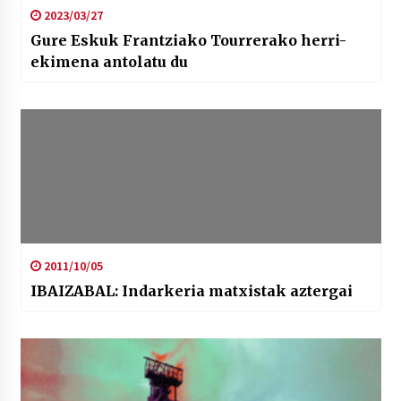
2023/03/27
Gure Eskuk Frantziako Tourrerako herri-
ekimena antolatu du
2011/10/05
IBAIZABAL: Indarkeria matxistak aztergai