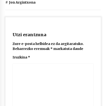
2026/07/03
#
Jon Argintxona
MUSIBLA #297: Bide, Boards Of Canada, Somak,
Tiga, Twisted Teens, Underscores, Habia
2026/07/02
Utzi erantzuna
Zure e-posta helbidea ez da argitaratuko.
Beharrezko eremuak
*
markatuta daude
Iruzkina
*