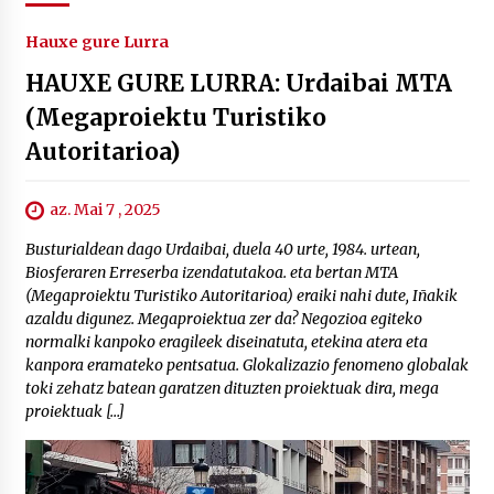
Hauxe gure Lurra
HAUXE GURE LURRA: Urdaibai MTA
(Megaproiektu Turistiko
Autoritarioa)
az. Mai 7 , 2025
Busturialdean dago Urdaibai, duela 40 urte, 1984. urtean,
Biosferaren Erreserba izendatutakoa. eta bertan MTA
(Megaproiektu Turistiko Autoritarioa) eraiki nahi dute, Iñakik
azaldu digunez. Megaproiektua zer da? Negozioa egiteko
normalki kanpoko eragileek diseinatuta, etekina atera eta
kanpora eramateko pentsatua. Glokalizazio fenomeno globalak
toki zehatz batean garatzen dituzten proiektuak dira, mega
proiektuak […]