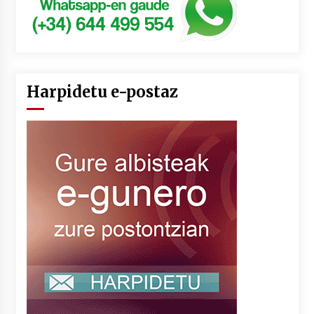
Harpidetu e-postaz