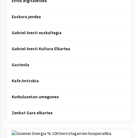
Erroa argitaletxea
Euskara jendea
Gabriel Aresti euskaltegia
Gabriel Aresti Kultura Elkartea
Gazteola
Kafe Antzokia
Kurkuluxetan umegunea
Zenbat Gara elkartea