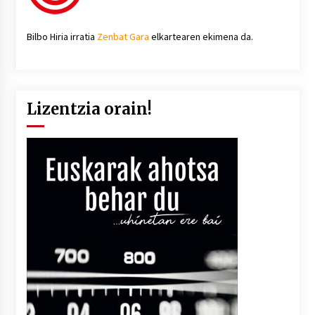
Bilbo Hiria irratia
Zenbat Gara
elkartearen ekimena da.
Lizentzia orain!