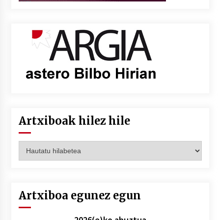
Artxiboak hilez hile
Artxiboak
hilez
hile
Artxiboa egunez egun
2026(e)ko abuztua