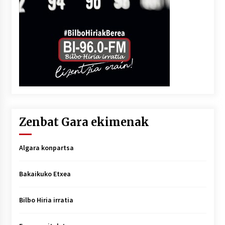
Zenbat Gara ekimenak
Algara konpartsa
Bakaikuko Etxea
Bilbo Hiria irratia