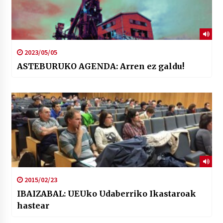
2023/05/05
ASTEBURUKO AGENDA: Arren ez galdu!
2015/02/23
IBAIZABAL: UEUko Udaberriko Ikastaroak
hastear