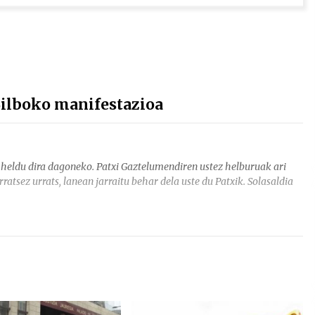
ilboko manifestazioa
 heldu dira dagoneko. Patxi Gaztelumendiren ustez helburuak ari
ratsez urrats, lanean jarraitu behar dela uste du Patxik. Solasaldia