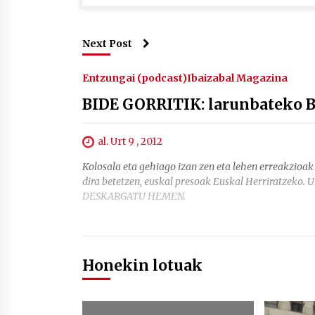
Next Post
Entzungai (podcast)
Ibaizabal Magazina
BIDE GORRITIK: larunbateko B
al. Urt 9 , 2012
Kolosala eta gehiago izan zen eta lehen erreakzioak
dira betetzen, euskal presoak Euskal Herriratzeko. Ur
DESKARGATU HEMEN.
Honekin lotuak