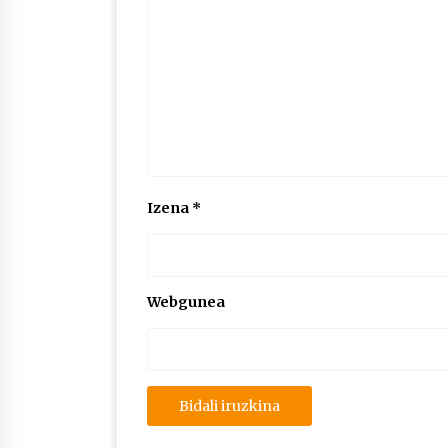
Izena
*
Webgunea