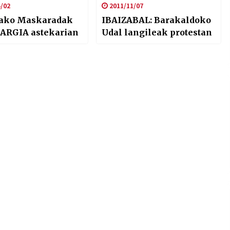
/02
2011/11/07
ako Maskaradak
IBAIZABAL: Barakaldoko
 ARGIA astekarian
Udal langileak protestan