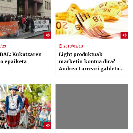
/29
2018/03/13
BAL: Kukutzaren
Light produktuak
o epaiketa
marketin kontua dira?
Andrea Larreari galdetu
diogu