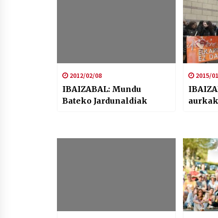
2012/02/08
2015/01
IBAIZABAL: Mundu
IBAIZA
Bateko Jardunaldiak
aurkak