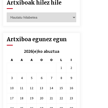
Artxiboak hilez hile
Artxiboak
hilez
hile
Artxiboa egunez egun
2026(e)ko abuztua
A
A
A
O
O
L
I
1
2
3
4
5
6
7
8
9
10
11
12
13
14
15
16
17
18
19
20
21
22
23