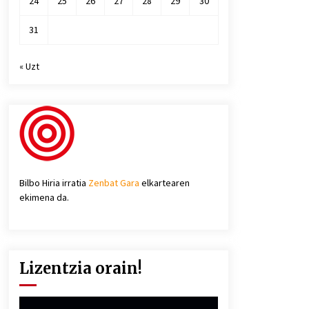
24
25
26
27
28
29
30
31
« Uzt
Bilbo Hiria irratia
Zenbat Gara
elkartearen
ekimena da.
Lizentzia orain!