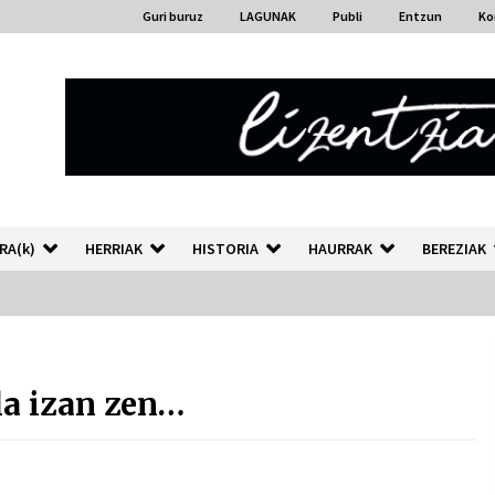
Guri buruz
LAGUNAK
Publi
Entzun
Ko
RA(k)
HERRIAK
HISTORIA
HAURRAK
BEREZIAK
“Hiztegi bat” Gorka Urbizuk
idatzitako letren hiztegia
a izan zen…
2026/07/23
Auzoportala : 1×04 Auzofoniak