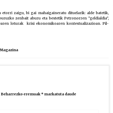
2026/07/15
torri zaigu, bi gai mahaigaineratu dituelarik: alde batetik,
buruzko zenbait aburu eta bestetik Petronorren “geldialdia”,
Larunbatean Plentziako Itsas
tearen loturak krisi ekonomikoaren kontestualizazioan. Pil-
Martxa ospatuko da
2026/07/07
SOINUGELA: Paul McCartney eta
Ringo Starr-en lan berriak
l Magazina
2026/07/03
Beharrezko eremuak
*
markatuta daude