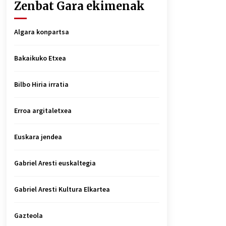
Zenbat Gara ekimenak
Algara konpartsa
Bakaikuko Etxea
Bilbo Hiria irratia
Erroa argitaletxea
Euskara jendea
Gabriel Aresti euskaltegia
Gabriel Aresti Kultura Elkartea
Gazteola