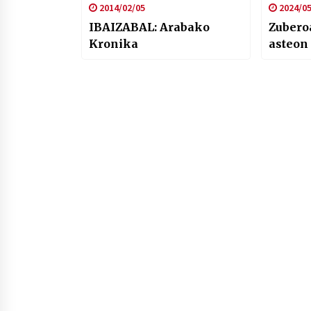
2014/02/05
2024/05
IBAIZABAL: Arabako
Zubero
Kronika
asteon