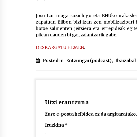
protagonista
2026/07/16
Josu Larrinaga soziologo eta EHUko irakaslea e
zapatuan Bilbon bizi izan zen mobilizazioari 
POTTO: San Pedro jaietako bertso-
kotxe salmenten jeitsiera eta errepideak egi
saioa
pilean dauden bi gai, zalantzarik gabe.
2026/07/09
DESKARGATU HEMEN
.
Auritz Iñurrietaren margoak
ikusgai Uribitarte40 aretoan
Posted in
Entzungai (podcast)
,
Ibaizaba
2026/07/03
Utzi erantzuna
Zure e-posta helbidea ez da argitaratuko.
Iruzkina
*