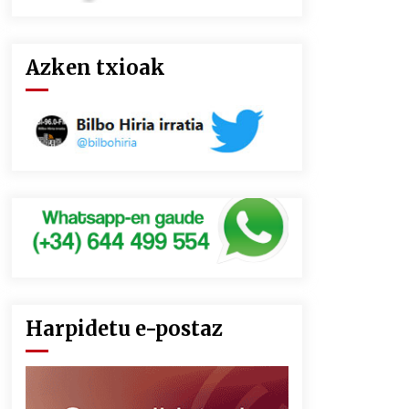
Azken txioak
Harpidetu e-postaz