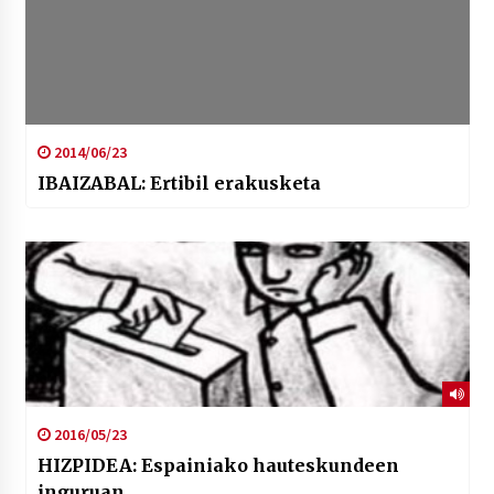
2014/06/23
IBAIZABAL: Ertibil erakusketa
2016/05/23
HIZPIDEA: Espainiako hauteskundeen
inguruan