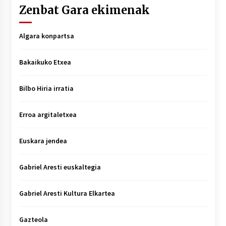
Zenbat Gara ekimenak
Algara konpartsa
Bakaikuko Etxea
Bilbo Hiria irratia
Erroa argitaletxea
Euskara jendea
Gabriel Aresti euskaltegia
Gabriel Aresti Kultura Elkartea
Gazteola