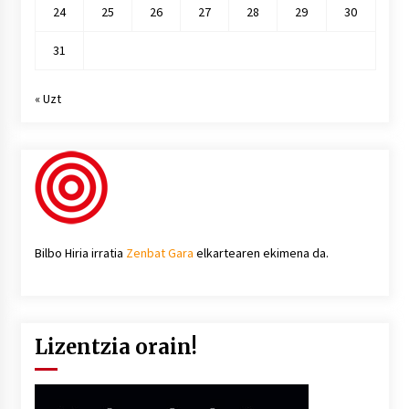
24
25
26
27
28
29
30
31
« Uzt
Bilbo Hiria irratia
Zenbat Gara
elkartearen ekimena da.
Lizentzia orain!