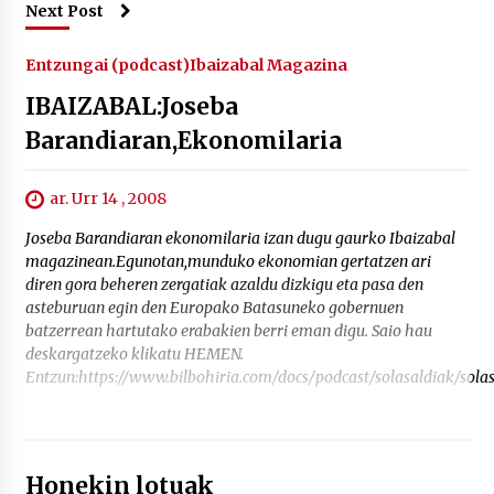
Next Post
Entzungai (podcast)
Ibaizabal Magazina
IBAIZABAL:Joseba
Barandiaran,Ekonomilaria
ar. Urr 14 , 2008
Joseba Barandiaran ekonomilaria izan dugu gaurko Ibaizabal
magazinean.Egunotan,munduko ekonomian gertatzen ari
diren gora beheren zergatiak azaldu dizkigu eta pasa den
asteburuan egin den Europako Batasuneko gobernuen
batzerrean hartutako erabakien berri eman digu. Saio hau
deskargatzeko klikatu HEMEN.
Entzun:https://www.bilbohiria.com/docs/podcast/solasaldiak/sol
Honekin lotuak