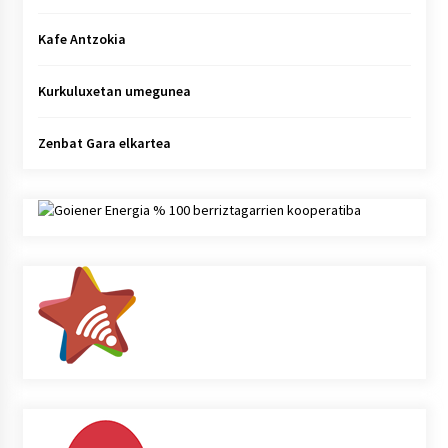
Kafe Antzokia
Kurkuluxetan umegunea
Zenbat Gara elkartea