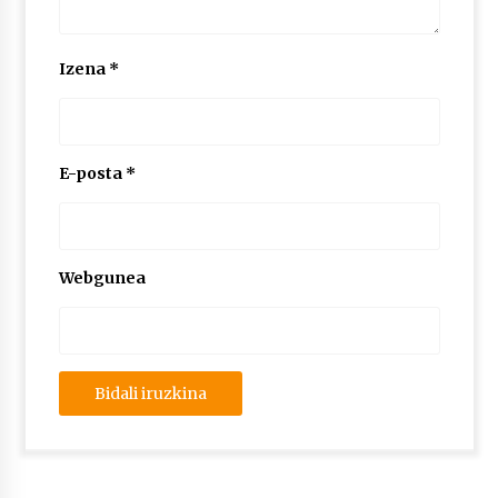
2026/07/03
Izena
*
MUSIBLA #297: Bide, Boards Of Canada, Somak,
Tiga, Twisted Teens, Underscores, Habia
2026/07/02
E-posta
*
Webgunea