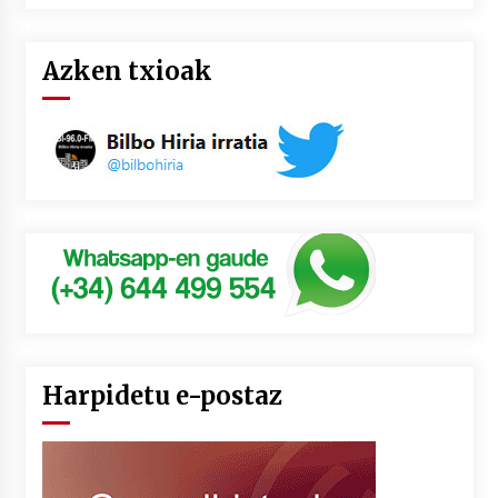
Azken txioak
Harpidetu e-postaz