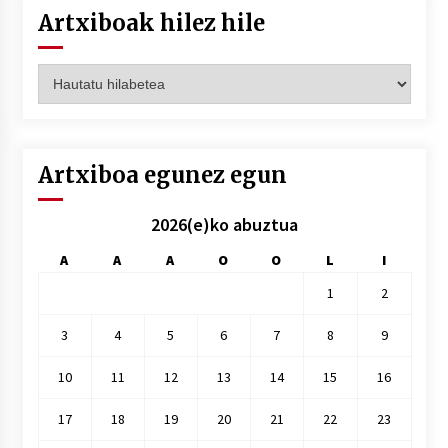
Artxiboak hilez hile
Artxiboak
hilez
hile
Artxiboa egunez egun
2026(e)ko abuztua
A
A
A
O
O
L
I
1
2
3
4
5
6
7
8
9
10
11
12
13
14
15
16
17
18
19
20
21
22
23