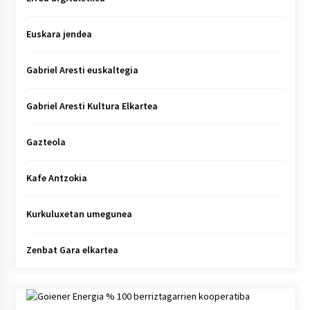
Euskara jendea
Gabriel Aresti euskaltegia
Gabriel Aresti Kultura Elkartea
Gazteola
Kafe Antzokia
Kurkuluxetan umegunea
Zenbat Gara elkartea