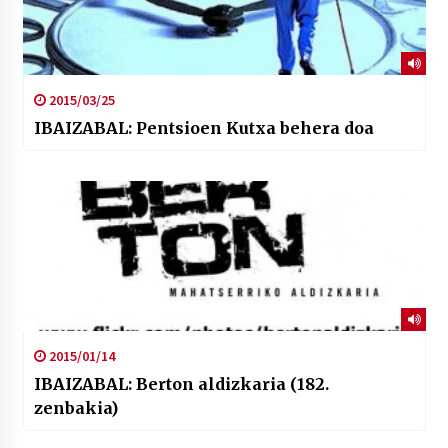
2015/03/25
IBAIZABAL: Pentsioen Kutxa behera doa
2015/01/14
IBAIZABAL: Berton aldizkaria (182.
zenbakia)