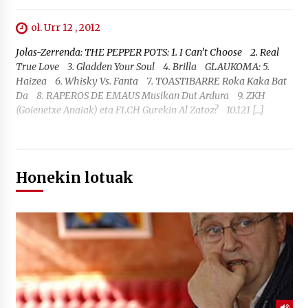
ol. Urr 12 , 2012
Jolas-Zerrenda: THE PEPPER POTS: 1. I Can’t Choose 2. Real
True Love 3. Gladden Your Soul 4. Brilla GLAUKOMA: 5.
Haizea 6. Whisky Vs. Fanta 7. TOASTIBARRE Roka Kaka Bat
Da 8. RAPEROS DE EMAUS Musikan Dut Ardura 9. ZKH
(Goienetxe Anaiak) eta FLCH Gurekin Al Zatoz? 10.121 […]
Honekin lotuak