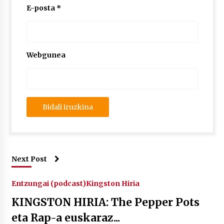
E-posta
*
Webgunea
Next Post
Entzungai (podcast)
Kingston Hiria
KINGSTON HIRIA: The Pepper Pots
eta Rap-a euskaraz...