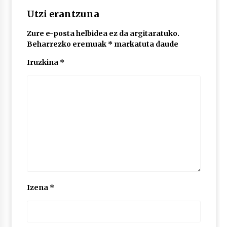
2026/07/03
Utzi erantzuna
MUSIBLA #297: Bide, Boards Of Canada, Somak,
Zure e-posta helbidea ez da argitaratuko.
Tiga, Twisted Teens, Underscores, Habia
Beharrezko eremuak
*
markatuta daude
2026/07/02
Iruzkina
*
Izena
*