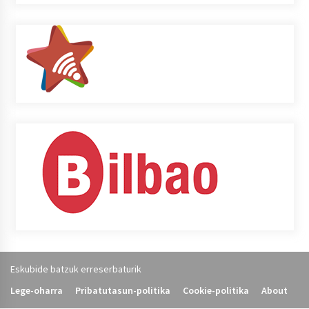
Eskubide batzuk erreserbaturik
Lege-oharra
Pribatutasun-politika
Cookie-politika
About