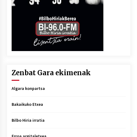
Zenbat Gara ekimenak
Algara konpartsa
Bakaikuko Etxea
Bilbo Hiria irratia
Erroa argitaletxea