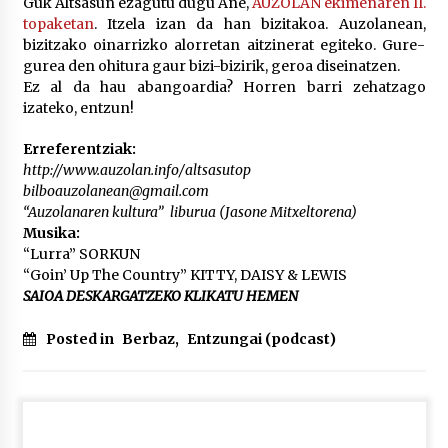
Guk Altsasun ezagutu dugu Ane,
AUZOLAN ekimenaren II.
topaketan
. Itzela izan da han bizitakoa. Auzolanean,
bizitzako oinarrizko alorretan aitzinerat egiteko. Gure-
POTTO: San Pedro jaietako bertso-saioa
gurea den ohitura gaur bizi-bizirik, geroa diseinatzen.
2026/07/09
Ez al da hau abangoardia? Horren barri zehatzago
izateko, entzun!
Larunbatean Plentziako Itsas Martxa ospatuko
Erreferentziak:
da
http://www.auzolan.info/
altsasutop
2026/07/07
bilboauzolanean@gmail.com
“Auzolanaren kultura” liburua (Jasone Mitxeltorena)
Musika:
LIBURUEN ERREPUBLIKA TXIKIA: Hiragana akats
isil batekin dator beti
“Lurra” SORKUN
2026/07/07
“Goin’ Up The Country” KITTY, DAISY & LEWIS
SAIOA DESKARGATZEKO KLIKATU HEMEN
Auritz Iñurrietaren margoak ikusgai
Posted in
Berbaz
,
Entzungai (podcast)
Uribitarte40 aretoan
2026/07/03
SOINUGELA: Paul McCartney eta Ringo Starr-en
lan berriak