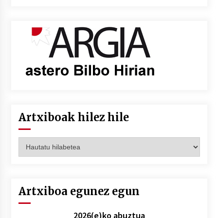
Artxiboak hilez hile
Artxiboak
hilez
hile
Artxiboa egunez egun
2026(e)ko abuztua