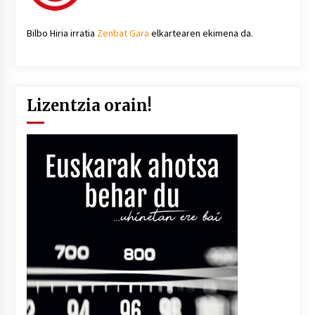
Bilbo Hiria irratia
Zenbat Gara
elkartearen ekimena da.
Lizentzia orain!