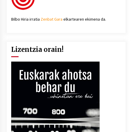
Bilbo Hiria irratia
Zenbat Gara
elkartearen ekimena da.
Lizentzia orain!