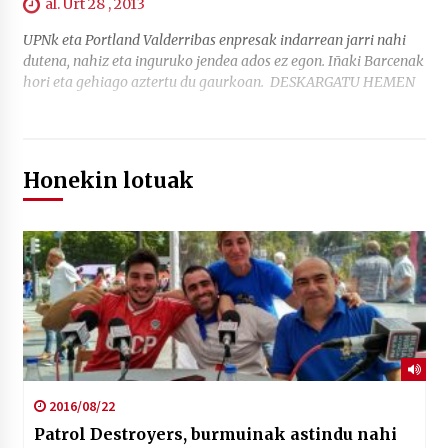
al. Urt 28 , 2013
UPNk eta Portland Valderribas enpresak indarrean jarri nahi
dutena, nahiz eta inguruko jendea ados ez egon. Iñaki Barcenak
hori eta gehiago aztertu du gaurkoan. DESKARGATU HEMEN
Honekin lotuak
2016/08/22
Patrol Destroyers, burmuinak astindu nahi