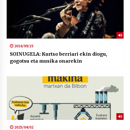
2016/09/15
SOINUGELA: Kurtso berriari ekin diogu,
gogotsu eta musika onarekin
2025/04/02