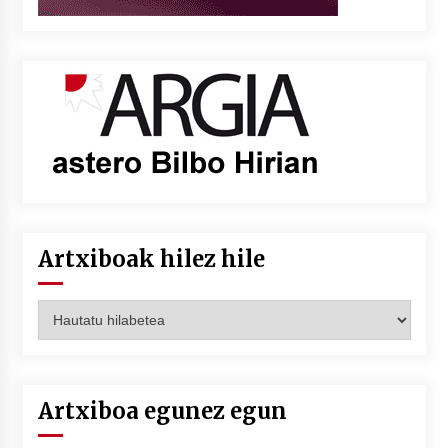
Artxiboak hilez hile
Artxiboak
hilez
hile
Artxiboa egunez egun