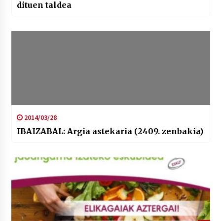
dituen taldea
2014/03/28
IBAIZABAL: Argia astekaria (2409. zenbakia)