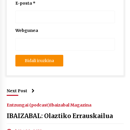
2026/07/03
E-posta
*
MUSIBLA #297: Bide, Boards Of Canada, Somak,
Tiga, Twisted Teens, Underscores, Habia
2026/07/02
Webgunea
Next Post
Entzungai (podcast)
Ibaizabal Magazina
IBAIZABAL: Olaztiko Errauskailua