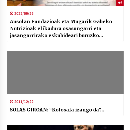
2022/09/26
Ausolan Fundazioak eta Mugarik Gabeko
Nutrizioak elikadura osasungarri eta
jasangarrirako eskubideari buruzko
kanpaina bat jarri dute abian
2011/12/22
SOLAS GIROAN: “Kolosala izango da”…