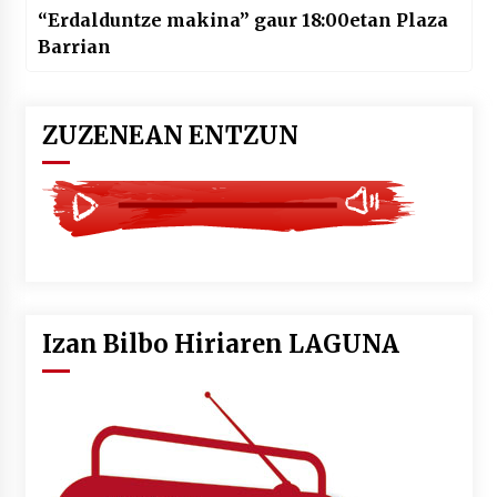
“Erdalduntze makina” gaur 18:00etan Plaza
Barrian
ZUZENEAN ENTZUN
Izan Bilbo Hiriaren LAGUNA