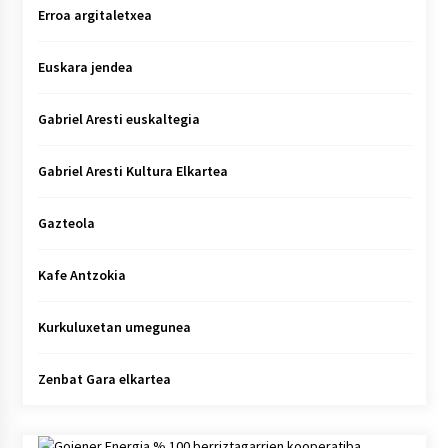
Erroa argitaletxea
Euskara jendea
Gabriel Aresti euskaltegia
Gabriel Aresti Kultura Elkartea
Gazteola
Kafe Antzokia
Kurkuluxetan umegunea
Zenbat Gara elkartea