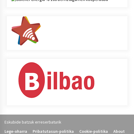
Eskubide batzuk erreserbaturik
Lege-oharra
Pribatutasun-politika
Cookie-politika
About