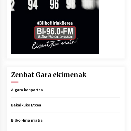
Zenbat Gara ekimenak
Algara konpartsa
Bakaikuko Etxea
Bilbo Hiria irratia