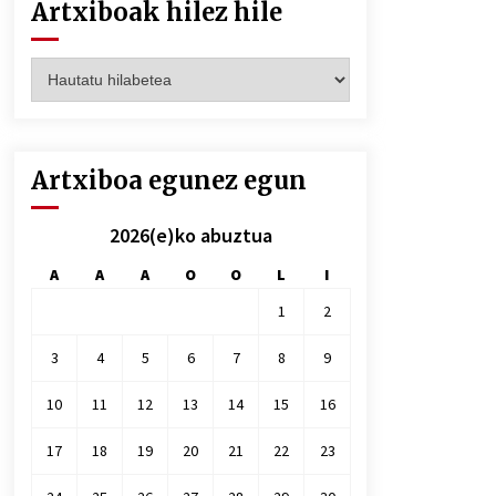
Artxiboak hilez hile
Artxiboak
hilez
hile
Artxiboa egunez egun
2026(e)ko abuztua
A
A
A
O
O
L
I
1
2
3
4
5
6
7
8
9
10
11
12
13
14
15
16
17
18
19
20
21
22
23