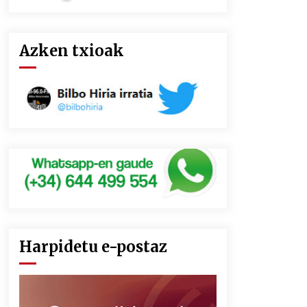
Azken txioak
Harpidetu e-postaz