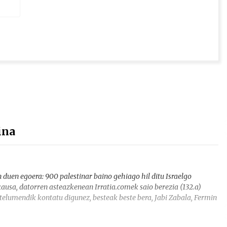
ina
duen egoera: 900 palestinar baino gehiago hil ditu Israelgo
ausa, datorren asteazkenean Irratia.comek saio berezia (132.a)
ztelumendik kontatu digunez, besteak beste bera, Jabi Zabala, Fermin