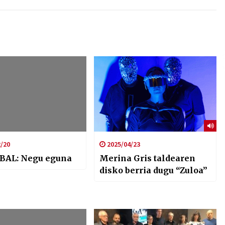
/20
2025/04/23
BAL: Negu eguna
Merina Gris taldearen
disko berria dugu “Zuloa”