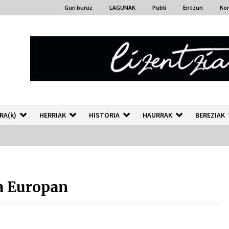
Guri buruz
LAGUNAK
Publi
Entzun
Ko
RA(k)
HERRIAK
HISTORIA
HAURRAK
BEREZIAK
“Hiztegi bat” Gorka Urbizuk
idatzitako letren hiztegia
a Europan
2026/07/23
Auzoportala : 1×04 Auzofoniak