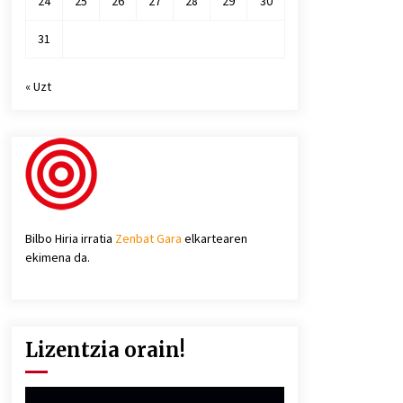
24
25
26
27
28
29
30
31
« Uzt
Bilbo Hiria irratia
Zenbat Gara
elkartearen
ekimena da.
Lizentzia orain!