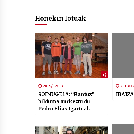
Honekin lotuak
2015/12/03
2013/12
SOINUGELA: “Kantuz”
IBAIZA
bilduma aurkeztu du
Pedro Elias Igartuak