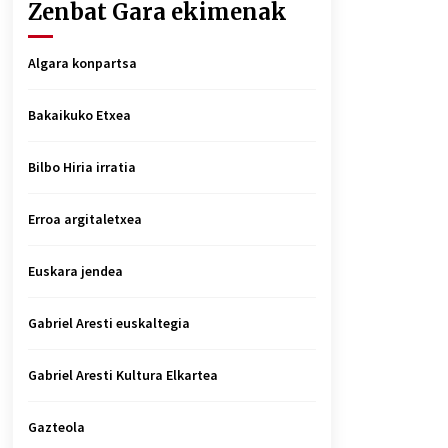
Zenbat Gara ekimenak
Algara konpartsa
Bakaikuko Etxea
Bilbo Hiria irratia
Erroa argitaletxea
Euskara jendea
Gabriel Aresti euskaltegia
Gabriel Aresti Kultura Elkartea
Gazteola