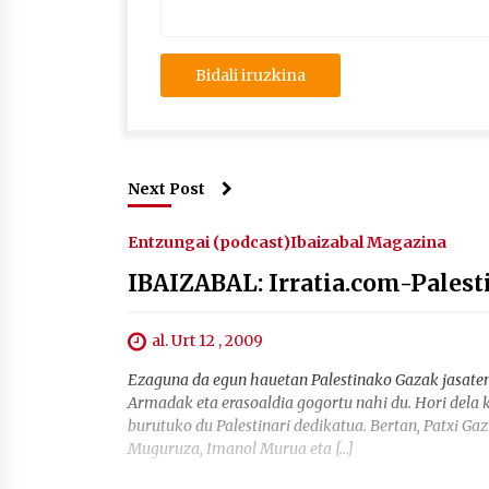
Next Post
Entzungai (podcast)
Ibaizabal Magazina
IBAIZABAL: Irratia.com-Palest
al. Urt 12 , 2009
Ezaguna da egun hauetan Palestinako Gazak jasaten 
Armadak eta erasoaldia gogortu nahi du. Hori dela k
burutuko du Palestinari dedikatua. Bertan, Patxi Ga
Muguruza, Imanol Murua eta […]