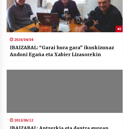
2016/04/04
IBAIZABAL: “Garai hura gara” ikuskizunaz
Andoni Egaña eta Xabier Lizasorekin
2013/06/12
IBAIZABAL: Antzerkia eta dantza gurean