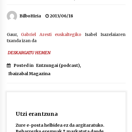
“Hiztegi bat” Gorka Urbizuk idatzitako letren
BilboHiria
2013/06/18
hiztegia
2026/07/23
Gaur,
Gabriel Aresti euskaltegiko
Isabel Isazelaiaren
txanda izan da
Bakaikuko barnetegitik gazteek egindako saio
berezia
2026/07/16
DESKARGATU HEMEN
Posted in
Entzungai (podcast)
,
Tuba eta bonbardinoaren astea, Bilboko
Kontserbatorioan protagonista
Ibaizabal Magazina
2026/07/16
Auzoportala : 1×04 Auzofoniak
2026/07/15
Utzi erantzuna
Gaur abitua da Bilbao bbk live jaialdia
Zure e-posta helbidea ez da argitaratuko.
2026/07/09
Beharrezko eremuak
*
markatuta daude