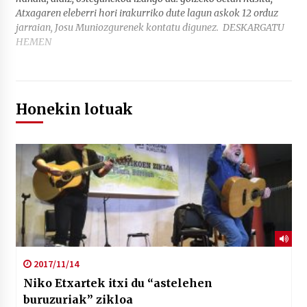
Atxagaren eleberri hori irakurriko dute lagun askok 12 orduz
jarraian, Josu Muniozgurenek kontatu digunez. DESKARGATU
HEMEN
Honekin lotuak
2017/11/14
Niko Etxartek itxi du “astelehen
buruzuriak” zikloa