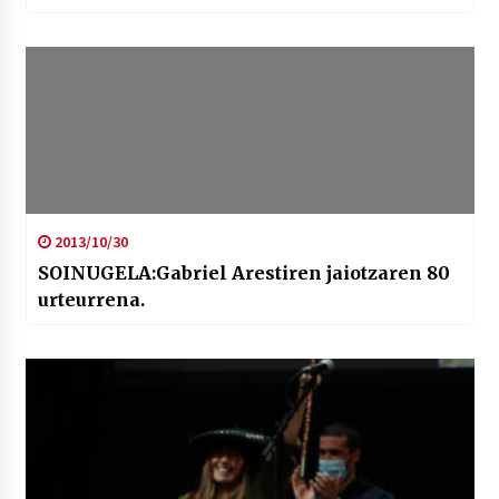
2013/10/30
SOINUGELA:Gabriel Arestiren jaiotzaren 80
urteurrena.