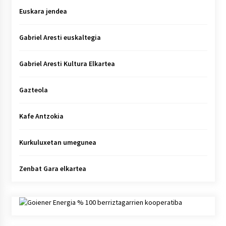
Euskara jendea
Gabriel Aresti euskaltegia
Gabriel Aresti Kultura Elkartea
Gazteola
Kafe Antzokia
Kurkuluxetan umegunea
Zenbat Gara elkartea