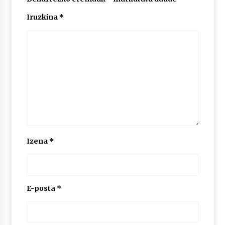
Iruzkina
*
POTTO: San Pedro jaietako bertso-saioa
2026/07/09
Larunbatean Plentziako Itsas Martxa ospatuko
da
2026/07/07
LIBURUEN ERREPUBLIKA TXIKIA: Hiragana akats
isil batekin dator beti
2026/07/07
Izena
*
Auritz Iñurrietaren margoak ikusgai
Uribitarte40 aretoan
2026/07/03
E-posta
*
SOINUGELA: Paul McCartney eta Ringo Starr-en
lan berriak