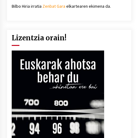
Bilbo Hiria irratia
Zenbat Gara
elkartearen ekimena da.
Lizentzia orain!