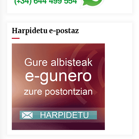
Harpidetu e-postaz