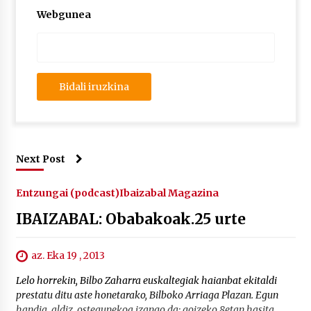
2026/07/03
Webgunea
MUSIBLA #297: Bide, Boards Of Canada, Somak,
Tiga, Twisted Teens, Underscores, Habia
2026/07/02
Next Post
Entzungai (podcast)
Ibaizabal Magazina
IBAIZABAL: Obabakoak.25 urte
az. Eka 19 , 2013
Lelo horrekin, Bilbo Zaharra euskaltegiak haianbat ekitaldi
prestatu ditu aste honetarako, Bilboko Arriaga Plazan. Egun
handia, aldiz, ostegunekoa izango da: goizeko 8etan hasita,