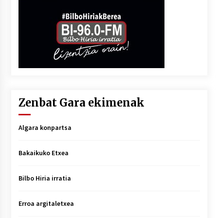
Zenbat Gara ekimenak
Algara konpartsa
Bakaikuko Etxea
Bilbo Hiria irratia
Erroa argitaletxea