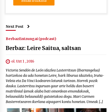
Next Post
Berbaz
Entzungai (podcast)
Berbaz: Leire Saitua, saltsan
ol. Uzt 1 , 2016
Victoria Sendón de León idazlea Lasterritxun (Ibarrangelua)
hartzekoa da uda honetan Leire, hark liburua idazteko, Iruña-
Veleia eta Da Vinci kodearen loturak tartean. Horrek pozik
dauka. Lasterritxu inguruan gaur arte heldu dan baserri
matrilinial (amak alaba bati oinordean emondakoak,
belaunaldiz belaunaldi) gutxietakoa dogu. Mari Carmen
Basterretxearen ikerlana aipagarri kontu honetan. Umeak […]