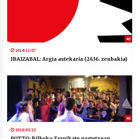
2014/11/07
IBAIZABAL: Argia astekaria (2436. zenbakia)
2018/03/22
POTTO: Bilboko Zazpikatu gaztetxean