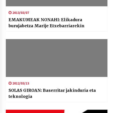
2013/03/07
EMAKUMEAK NONAHI: Elikadura
burujabetza Marije Etxebarriarekin
2012/03/13
SOLAS GIROAN: Baserritar jakinduria eta
teknologia