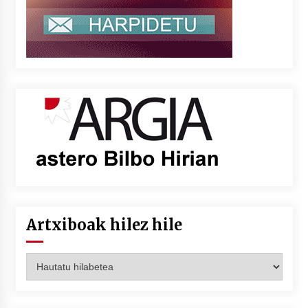
Artxiboak hilez hile
Artxiboak
hilez
hile