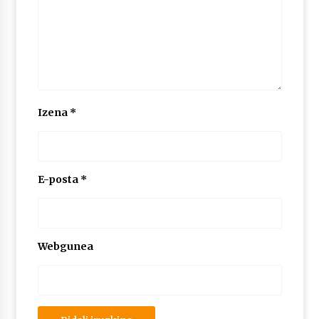
Izena
*
E-posta
*
Webgunea