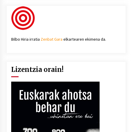
Bilbo Hiria irratia
Zenbat Gara
elkartearen ekimena da.
Lizentzia orain!