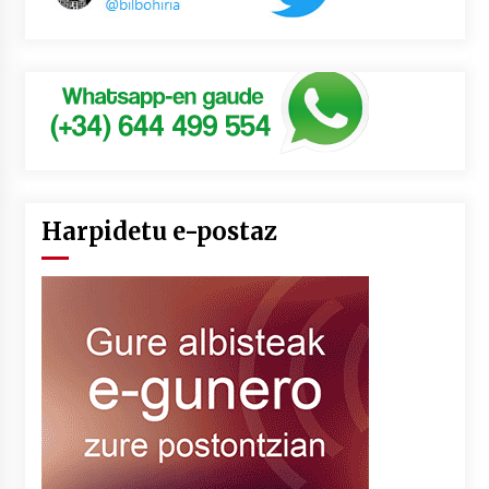
Harpidetu e-postaz