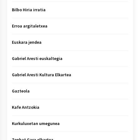
Bilbo Hiria irratia
Erroa argitaletxea
Euskara jendea
Gabriel Aresti euskaltegia
Gabriel Aresti Kultura Elkartea
Gazteola
Kafe Antzokia
Kurkuluxetan umegunea
Zenbat Gara elkartea