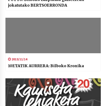
jokatutako BERTSOERRONDA
2013/11/14
10ETATIK AURRERA: Bilboko Kronika