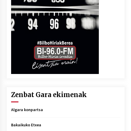
Zenbat Gara ekimenak
Algara konpartsa
Bakaikuko Etxea