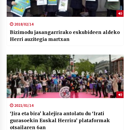
2018/02/14
Bizimodu jasangarrirako eskubideen aldeko
Herri auzitegia martxan
2021/01/14
‘Jira eta bira’ kalejira antolatu du ‘Irati
gurasoekin Euskal Herrira’ plataformak
otsailaren 6an