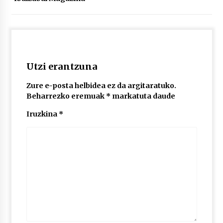
POTTO: San Pedro jaietako bertso-saioa
2026/07/09
Utzi erantzuna
Larunbatean Plentziako Itsas Martxa ospatuko
da
Zure e-posta helbidea ez da argitaratuko.
2026/07/07
Beharrezko eremuak
*
markatuta daude
Iruzkina
*
LIBURUEN ERREPUBLIKA TXIKIA: Hiragana akats
isil batekin dator beti
2026/07/07
Auritz Iñurrietaren margoak ikusgai
Uribitarte40 aretoan
2026/07/03
SOINUGELA: Paul McCartney eta Ringo Starr-en
lan berriak