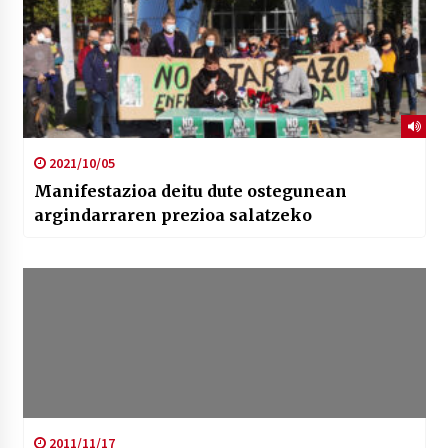
2021/10/05
Manifestazioa deitu dute ostegunean
argindarraren prezioa salatzeko
2011/11/17