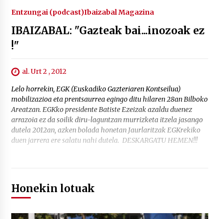
Entzungai (podcast)
Ibaizabal Magazina
IBAIZABAL: "Gazteak bai...inozoak ez
!"
al. Urt 2 , 2012
Lelo horrekin, EGK (Euskadiko Gazteriaren Kontseilua)
mobilizazioa eta prentsaurrea egingo ditu hilaren 28an Bilboko
Areatzan. EGKko presidente Batiste Ezeizak azaldu duenez
arrazoia ez da soilik diru-laguntzan murrizketa itzela jasango
dutela 2012an, azken bolada honetan Jaurlaritzak EGKrekiko
duen jarrera ere salatu nahi dutela. DESKARGATU HEMEN!!!
Honekin lotuak