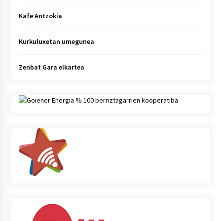
Kafe Antzokia
Kurkuluxetan umegunea
Zenbat Gara elkartea