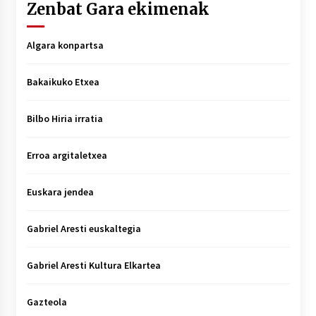
Zenbat Gara ekimenak
Algara konpartsa
Bakaikuko Etxea
Bilbo Hiria irratia
Erroa argitaletxea
Euskara jendea
Gabriel Aresti euskaltegia
Gabriel Aresti Kultura Elkartea
Gazteola