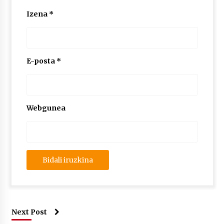
2026/07/03
Izena
*
MUSIBLA #297: Bide, Boards Of Canada, Somak,
Tiga, Twisted Teens, Underscores, Habia
2026/07/02
E-posta
*
Webgunea
Next Post