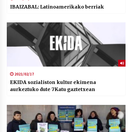
IBAIZABAL: Latinoamerikako berriak
2021/02/17
EKIDA sozialiston kultur ekimena
aurkeztuko dute 7Katu gaztetxean