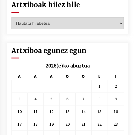
Artxiboak hilez hile
Artxiboak
hilez
hile
Artxiboa egunez egun
2026(e)ko abuztua
A
A
A
O
O
L
I
1
2
3
4
5
6
7
8
9
10
11
12
13
14
15
16
17
18
19
20
21
22
23