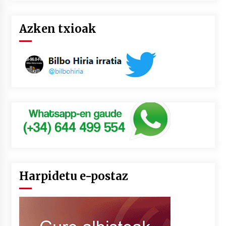
Azken txioak
Harpidetu e-postaz