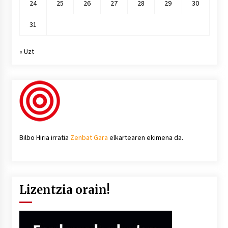
24
25
26
27
28
29
30
31
« Uzt
Bilbo Hiria irratia
Zenbat Gara
elkartearen ekimena da.
Lizentzia orain!