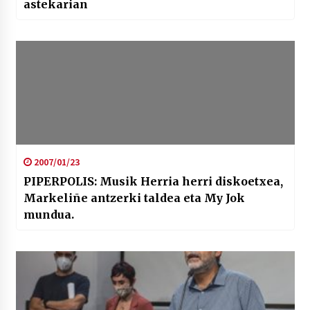
astekarian
2007/01/23
PIPERPOLIS: Musik Herria herri diskoetxea,
Markeliñe antzerki taldea eta My Jok
mundua.