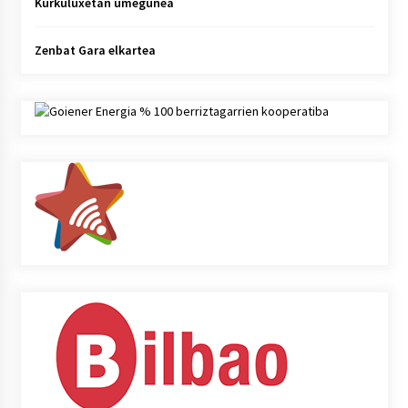
Kurkuluxetan umegunea
Zenbat Gara elkartea