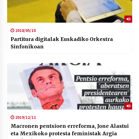
2018/05/10
Partitura digitalak Euskadiko Orkestra
Sinfonikoan
2019/12/12
Macronen pentsioen erreforma, Jone Alastui
eta Mexikoko protesta feministak Argia