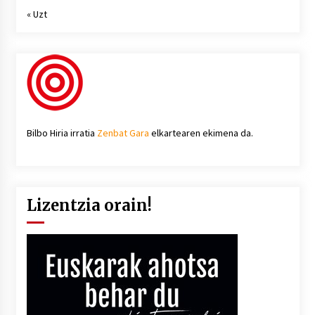
« Uzt
Bilbo Hiria irratia
Zenbat Gara
elkartearen ekimena da.
Lizentzia orain!