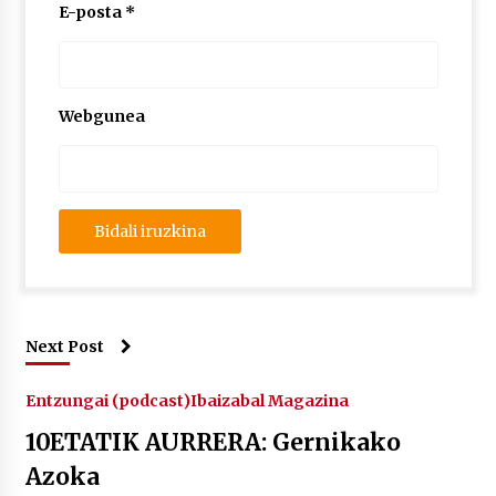
2026/07/03
E-posta
*
MUSIBLA #297: Bide, Boards Of Canada, Somak,
Tiga, Twisted Teens, Underscores, Habia
2026/07/02
Webgunea
Next Post
Entzungai (podcast)
Ibaizabal Magazina
10ETATIK AURRERA: Gernikako
Azoka