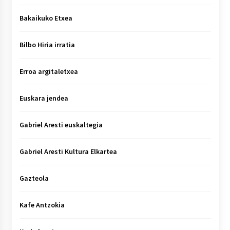
Bakaikuko Etxea
Bilbo Hiria irratia
Erroa argitaletxea
Euskara jendea
Gabriel Aresti euskaltegia
Gabriel Aresti Kultura Elkartea
Gazteola
Kafe Antzokia