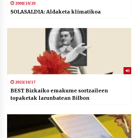
2008/10/20
SOLASALDIA: Aldaketa klimatikoa
2023/10/17
BEST Bizkaiko emakume sortzaileen
topaketak larunbatean Bilbon