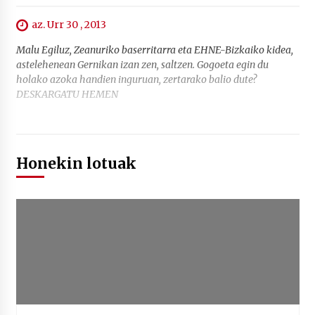
az. Urr 30 , 2013
Malu Egiluz, Zeanuriko baserritarra eta EHNE-Bizkaiko kidea,
astelehenean Gernikan izan zen, saltzen. Gogoeta egin du
holako azoka handien inguruan, zertarako balio dute?
DESKARGATU HEMEN
Honekin lotuak