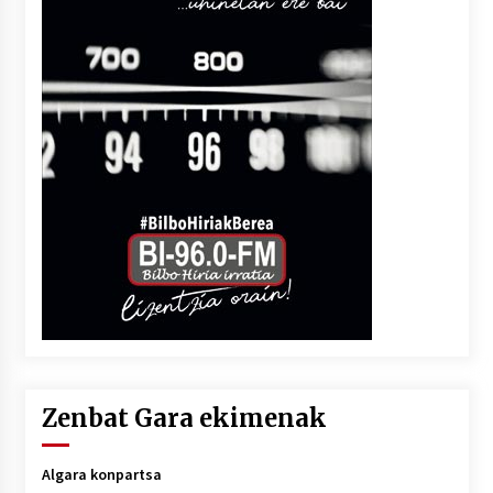
Zenbat Gara ekimenak
Algara konpartsa