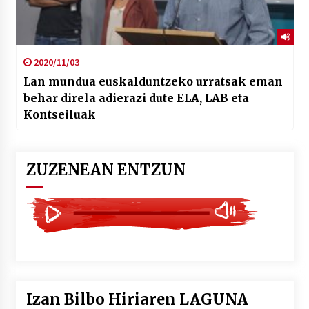
2020/11/03
Lan mundua euskalduntzeko urratsak eman
behar direla adierazi dute ELA, LAB eta
Kontseiluak
ZUZENEAN ENTZUN
Izan Bilbo Hiriaren LAGUNA