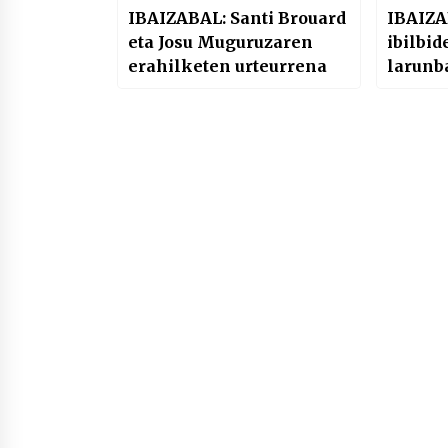
IBAIZABAL: Santi Brouard
IBAIZ
eta Josu Muguruzaren
ibilbid
erahilketen urteurrena
larunb