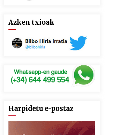
Azken txioak
Harpidetu e-postaz