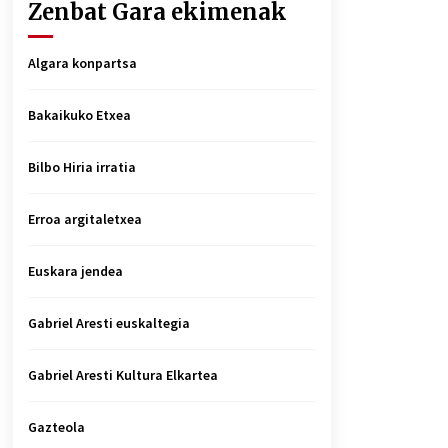
Zenbat Gara ekimenak
Algara konpartsa
Bakaikuko Etxea
Bilbo Hiria irratia
Erroa argitaletxea
Euskara jendea
Gabriel Aresti euskaltegia
Gabriel Aresti Kultura Elkartea
Gazteola