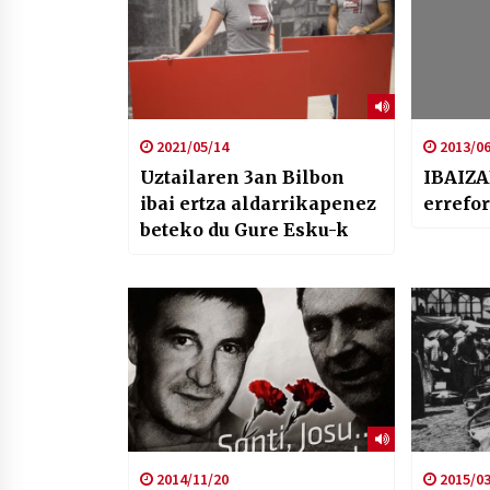
2021/05/14
2013/06
Uztailaren 3an Bilbon
IBAIZA
ibai ertza aldarrikapenez
errefo
beteko du Gure Esku-k
2014/11/20
2015/03