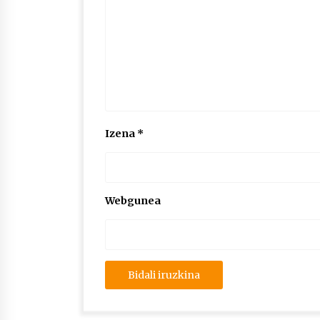
Izena
*
Webgunea