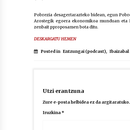
protagonista
2026/07/16
Pobrezia desagertarazteko bidean, egun Pobrez
Arostegik egoera ekonomikoa munduan eta Eu
POTTO: San Pedro jaietako bertso-
zenbait pproposamen bota ditu.
saioa
2026/07/09
DESKARGATU HEMEN
Auritz Iñurrietaren margoak
Posted in
Entzungai (podcast)
,
Ibaizaba
ikusgai Uribitarte40 aretoan
2026/07/03
Utzi erantzuna
Zure e-posta helbidea ez da argitaratuko.
Iruzkina
*