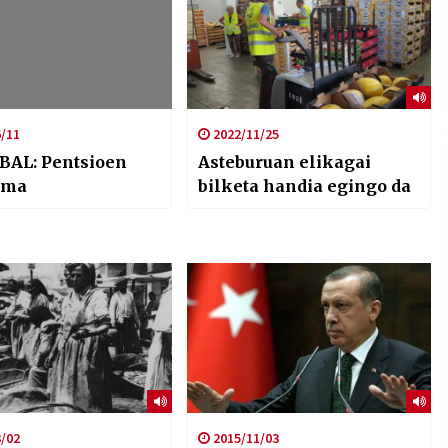
/11
2022/11/25
BAL: Pentsioen
Asteburuan elikagai
rma
bilketa handia egingo da
/02
2015/11/03