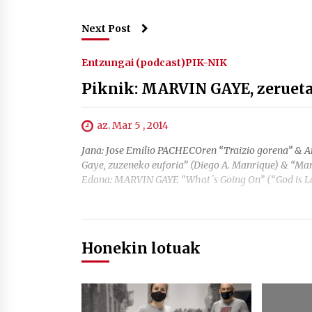
Next Post
Entzungai (podcast)
PIK-NIK
Piknik: MARVIN GAYE, zeruet
az. Mar 5 , 2014
Jana: Jose Emilio PACHECOren “Traizio gorena” & 
Gaye, zuzeneko euforia” (Diego A. Manrique) & “Mar
Edana: MARVIN GAYE “What´s Going On” (“God is Lov
Honekin lotuak