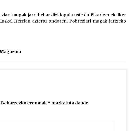
2026/07/15
iari mugak jarri behar dizkiogula uste du Elkartzenek. Iker
skal Herrian aztertu ondoren, Pobreziari mugak jartzeko
Larunbatean Plentziako Itsas
Martxa ospatuko da
2026/07/07
SOINUGELA: Paul McCartney eta
l Magazina
Ringo Starr-en lan berriak
2026/07/03
Beharrezko eremuak
*
markatuta daude