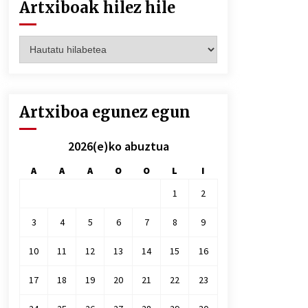
Artxiboak hilez hile
Artxiboak
hilez
hile
Artxiboa egunez egun
2026(e)ko abuztua
A
A
A
O
O
L
I
1
2
3
4
5
6
7
8
9
10
11
12
13
14
15
16
17
18
19
20
21
22
23