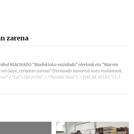
an zarena
Anibal MACHADO “Biaduktoko suizidada” olerkiak eta “Marvin
vin Gaye, zeruetan zarena” (Fernando Navarro) testu moldatuak.
e” + “Let´s Get In On” + “Trouble Man”) + THE BEATLES “I […]