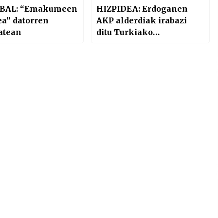
ABAL: “Emakumeen
HIZPIDEA: Erdoganen
ea” datorren
AKP alderdiak irabazi
atean
ditu Turkiako
hauteskundeak