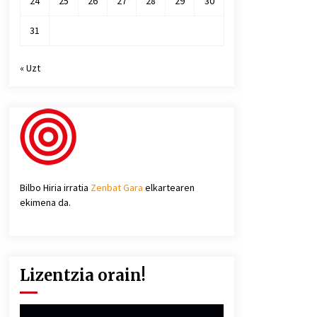
24
25
26
27
28
29
30
31
« Uzt
Bilbo Hiria irratia
Zenbat Gara
elkartearen
ekimena da.
Lizentzia orain!