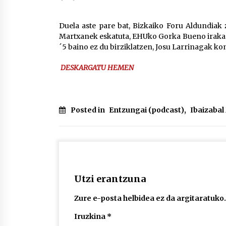
protagonista
2026/07/16
Duela aste pare bat, Bizkaiko Foru Aldundiak 
Martxanek eskatuta, EHUko Gorka Bueno irakas
POTTO: San Pedro jaietako bertso-
´5 baino ez du birziklatzen, Josu Larrinagak ko
saioa
2026/07/09
DESKARGATU HEMEN
Auritz Iñurrietaren margoak
ikusgai Uribitarte40 aretoan
2026/07/03
Posted in
Entzungai (podcast)
,
Ibaizaba
Utzi erantzuna
Zure e-posta helbidea ez da argitaratuko.
Iruzkina
*