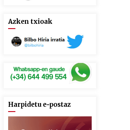
Azken txioak
Harpidetu e-postaz