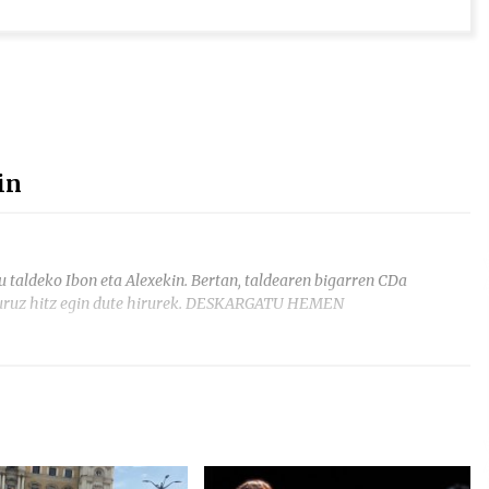
in
taldeko Ibon eta Alexekin. Bertan, taldearen bigarren CDa
 buruz hitz egin dute hirurek. DESKARGATU HEMEN