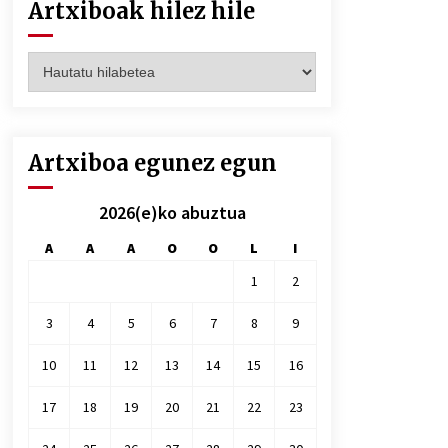
Artxiboak hilez hile
Artxiboak
hilez
hile
Artxiboa egunez egun
2026(e)ko abuztua
A
A
A
O
O
L
I
1
2
3
4
5
6
7
8
9
10
11
12
13
14
15
16
17
18
19
20
21
22
23