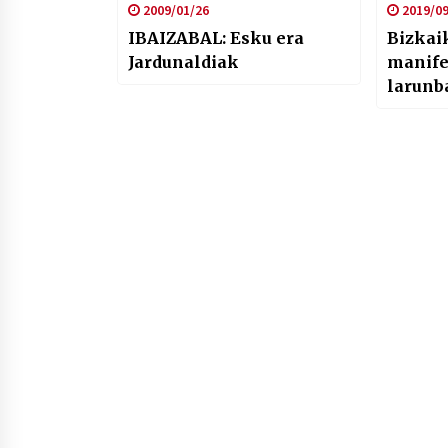
2009/01/26
2019/09
IBAIZABAL: Esku era
Bizkai
Jardunaldiak
manife
larunb