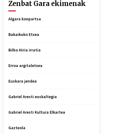
Zenbat Gara ekimenak
Algara konpartsa
Bakaikuko Etxea
Bilbo Hiria irratia
Erroa argitaletxea
Euskara jendea
Gabriel Aresti euskaltegia
Gabriel Aresti Kultura Elkartea
Gazteola