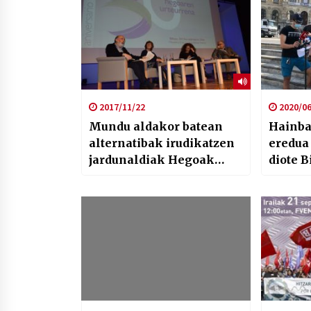
2017/11/22
2020/06
Mundu aldakor batean
Hainbat
alternatibak irudikatzen
eredua
jardunaldiak Hegoak
diote B
institutuaren 30
urteurrenean