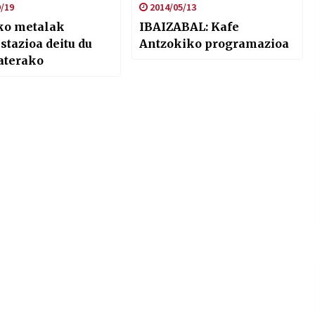
/19
2014/05/13
ko metalak
IBAIZABAL: Kafe
stazioa deitu du
Antzokiko programazioa
aterako