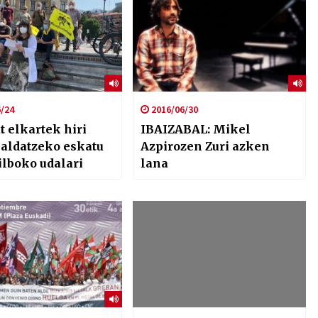
/24
2016/06/30
 elkartek hiri
IBAIZABAL: Mikel
 aldatzeko eskatu
Azpirozen Zuri azken
ilboko udalari
lana