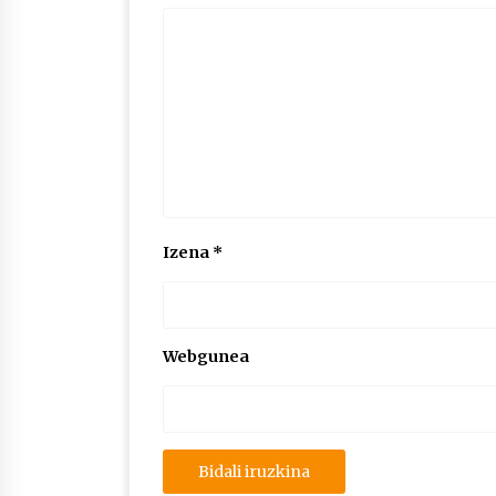
Izena
*
Webgunea