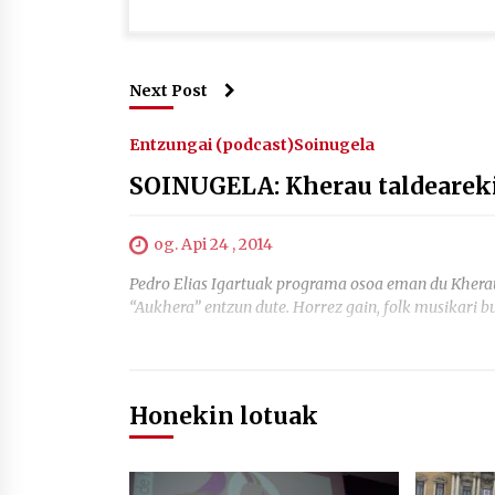
Next Post
Entzungai (podcast)
Soinugela
SOINUGELA: Kherau taldearek
og. Api 24 , 2014
Pedro Elias Igartuak programa osoa eman du Kherau 
“Aukhera” entzun dute. Horrez gain, folk musikari
Honekin lotuak