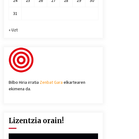
24
25
26
27
28
29
30
31
« Uzt
Bilbo Hiria irratia
Zenbat Gara
elkartearen
ekimena da.
Lizentzia orain!