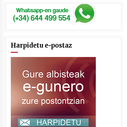
Harpidetu e-postaz