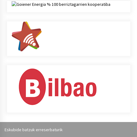
Eskubide batzuk erreserbaturik