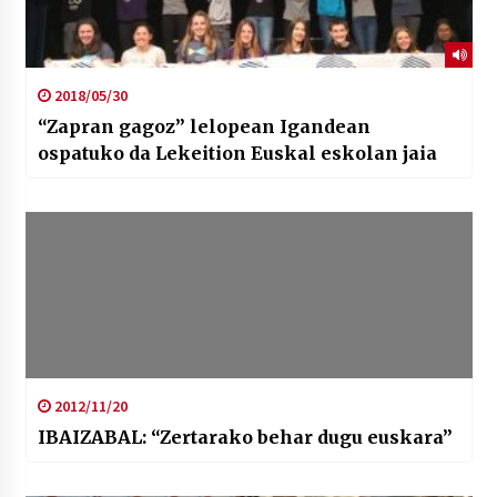
2018/05/30
“Zapran gagoz” lelopean Igandean
ospatuko da Lekeition Euskal eskolan jaia
2012/11/20
IBAIZABAL: “Zertarako behar dugu euskara”