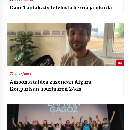
Gaur Tantaka.tv telebista berria jaioko da
2023/08/18
Amooma taldea zuzenean Algara
Konpartsan abuztuaren 24an