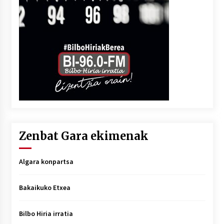
Zenbat Gara ekimenak
Algara konpartsa
Bakaikuko Etxea
Bilbo Hiria irratia