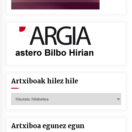
Artxiboak hilez hile
Artxiboak
hilez
hile
Artxiboa egunez egun