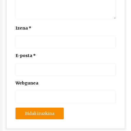
Izena
*
E-posta
*
Webgunea