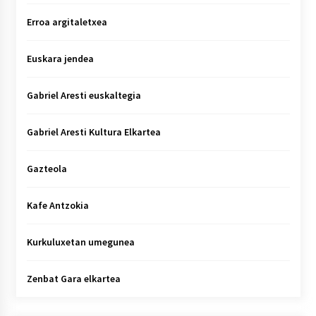
Erroa argitaletxea
Euskara jendea
Gabriel Aresti euskaltegia
Gabriel Aresti Kultura Elkartea
Gazteola
Kafe Antzokia
Kurkuluxetan umegunea
Zenbat Gara elkartea