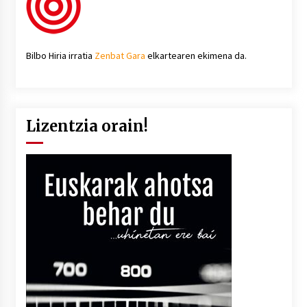
Bilbo Hiria irratia
Zenbat Gara
elkartearen ekimena da.
Lizentzia orain!