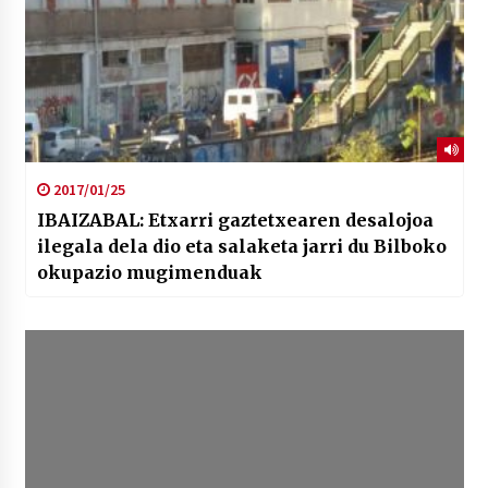
2017/01/25
IBAIZABAL: Etxarri gaztetxearen desalojoa
ilegala dela dio eta salaketa jarri du Bilboko
okupazio mugimenduak