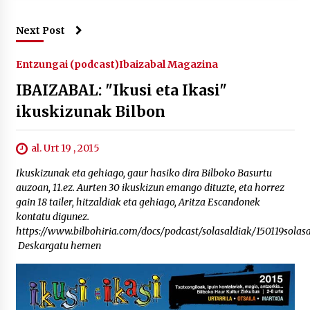
Next Post
Entzungai (podcast)
Ibaizabal Magazina
IBAIZABAL: "Ikusi eta Ikasi"
ikuskizunak Bilbon
al. Urt 19 , 2015
Ikuskizunak eta gehiago, gaur hasiko dira Bilboko Basurtu
auzoan, 11.ez. Aurten 30 ikuskizun emango dituzte, eta horrez
gain 18 tailer, hitzaldiak eta gehiago, Aritza Escandonek
kontatu digunez.
https://www.bilbohiria.com/docs/podcast/solasaldiak/150119sola
Deskargatu hemen