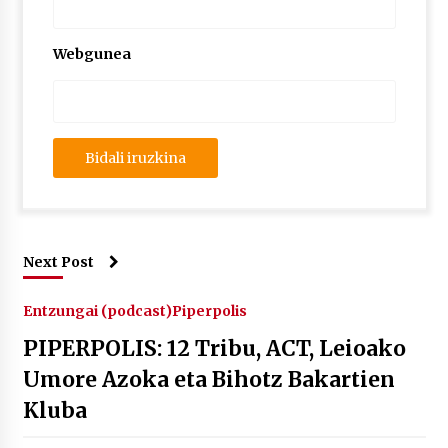
Webgunea
Next Post
Entzungai (podcast)
Piperpolis
PIPERPOLIS: 12 Tribu, ACT, Leioako
Umore Azoka eta Bihotz Bakartien
Kluba