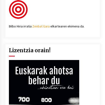
Bilbo Hiria irratia
Zenbat Gara
elkartearen ekimena da.
Lizentzia orain!