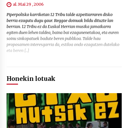
al. Mai 29 , 2006
Piperpolisko karriketan 12 Tribu talde azpeitiarraren disko
berria ezagutu dugu gaur. Reggae doinuak bildu dituzte lan
berrian. 12 Tribu ez da Euskal Herrian musika jamaikarra
egiten duen lehen taldea, baina bai ezagunenetakoa, eta euren
soinu sinkopatuek badute beren publikoa. Talde hau
proposamen interesgarria da, estiloa ondo ezagutzen dutelako
eta beren […]
Honekin lotuak