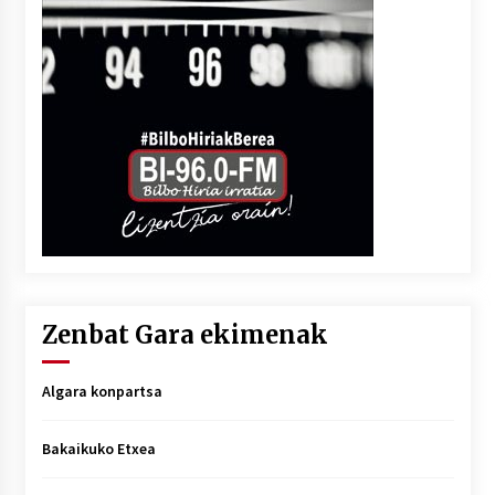
Zenbat Gara ekimenak
Algara konpartsa
Bakaikuko Etxea