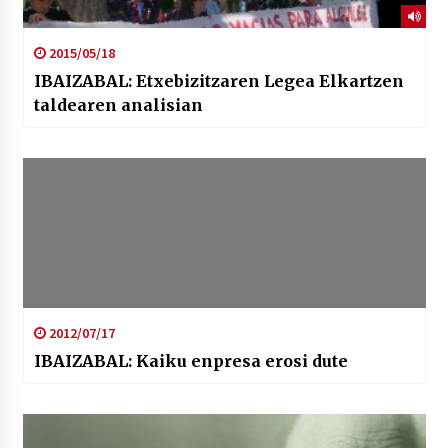
2015/05/18
IBAIZABAL: Etxebizitzaren Legea Elkartzen
taldearen analisian
2012/07/17
IBAIZABAL: Kaiku enpresa erosi dute