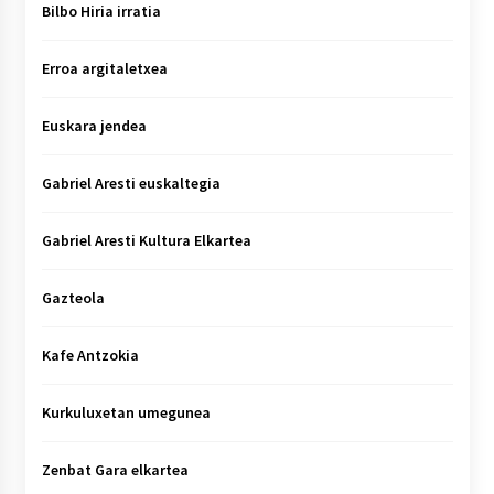
Bilbo Hiria irratia
Erroa argitaletxea
Euskara jendea
Gabriel Aresti euskaltegia
Gabriel Aresti Kultura Elkartea
Gazteola
Kafe Antzokia
Kurkuluxetan umegunea
Zenbat Gara elkartea