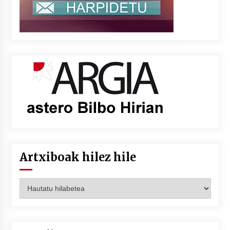
Artxiboak hilez hile
Artxiboak
hilez
hile