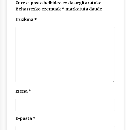
2026/07/03
Zure e-posta helbidea ez da argitaratuko.
Beharrezko eremuak
*
markatuta daude
MUSIBLA #297: Bide, Boards Of Canada, Somak,
Iruzkina
*
Tiga, Twisted Teens, Underscores, Habia
2026/07/02
Izena
*
E-posta
*