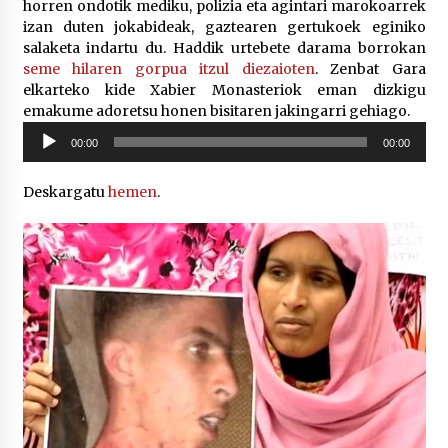
horren ondotik mediku, polizia eta agintari marokoarrek
izan duten jokabideak, gaztearen gertukoek eginiko
salaketa indartu du. Haddik urtebete darama borrokan
seme hilaren gorpua itzul diezaioten
. Zenbat Gara
elkarteko kide Xabier Monasteriok eman dizkigu
emakume adoretsu honen bisitaren jakingarri gehiago.
Soinu
00:00
00:00
erreproduzigailua
Deskargatu
hemen
.