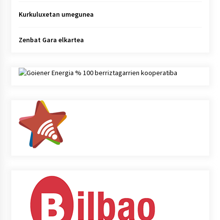
Kurkuluxetan umegunea
Zenbat Gara elkartea