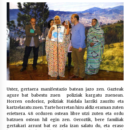
2026/07/03
MUSIBLA #297: Bide, Boards Of Canada, Somak,
Tiga, Twisted Teens, Underscores, Habia
2026/07/02
Ustez, gertaera manifestazio batean jazo zen. Gazteak
agure bat babestu zuen poliziak kargatu zuenean.
Horren ondorioz, poliziak Haidala larriki zauritu eta
kartzelaratu zuen. Tarte horretan hiru aldiz eraman zuten
erietxera. 48 orduren ostean libre utzi zuten eta ordu
batzuen ostean hil egin zen. Geroztik, bere familiak
gertakari arrunt bat ez zela izan salatu du, eta eraso