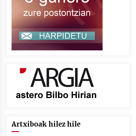
Artxiboak hilez hile