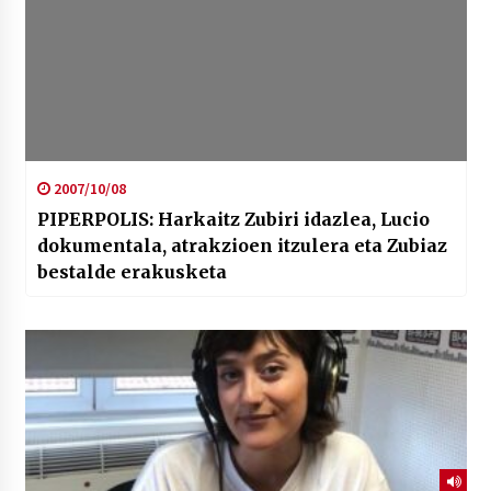
2007/10/08
PIPERPOLIS: Harkaitz Zubiri idazlea, Lucio
dokumentala, atrakzioen itzulera eta Zubiaz
bestalde erakusketa