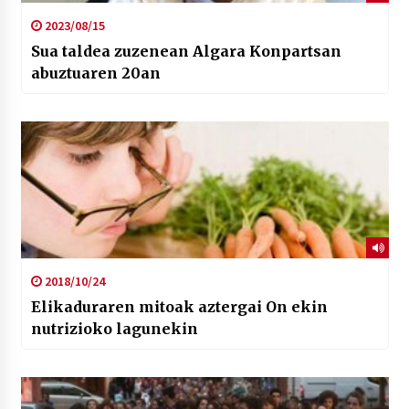
2023/08/15
Sua taldea zuzenean Algara Konpartsan
abuztuaren 20an
2018/10/24
Elikaduraren mitoak aztergai On ekin
nutrizioko lagunekin