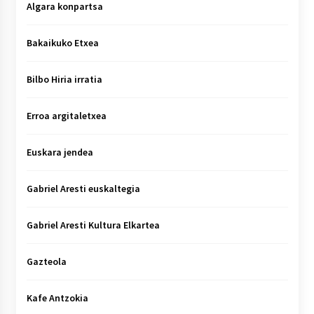
Algara konpartsa
Bakaikuko Etxea
Bilbo Hiria irratia
Erroa argitaletxea
Euskara jendea
Gabriel Aresti euskaltegia
Gabriel Aresti Kultura Elkartea
Gazteola
Kafe Antzokia