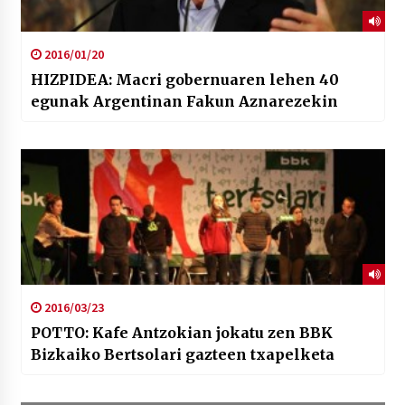
2016/01/20
HIZPIDEA: Macri gobernuaren lehen 40
egunak Argentinan Fakun Aznarezekin
2016/03/23
POTTO: Kafe Antzokian jokatu zen BBK
Bizkaiko Bertsolari gazteen txapelketa