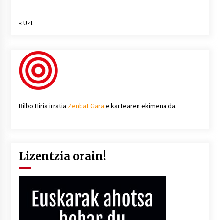
« Uzt
Bilbo Hiria irratia
Zenbat Gara
elkartearen ekimena da.
Lizentzia orain!