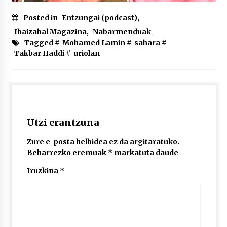
Posted in
Entzungai (podcast)
,
Ibaizabal Magazina
,
Nabarmenduak
Tagged #
Mohamed Lamin
#
sahara
#
Takbar Haddi
#
uriolan
Utzi erantzuna
Zure e-posta helbidea ez da argitaratuko.
Beharrezko eremuak
*
markatuta daude
Iruzkina
*