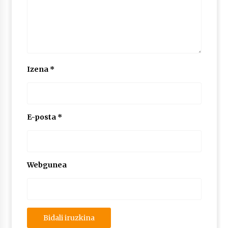
Izena
*
E-posta
*
Webgunea