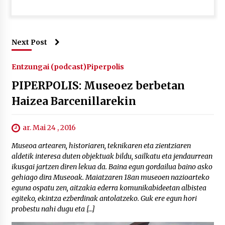
Next Post
Entzungai (podcast)
Piperpolis
PIPERPOLIS: Museoez berbetan
Haizea Barcenillarekin
ar. Mai 24 , 2016
Museoa artearen, historiaren, teknikaren eta zientziaren
aldetik interesa duten objektuak bildu, sailkatu eta jendaurrean
ikusgai jartzen diren lekua da. Baina egun gordailua baino asko
gehiago dira Museoak. Maiatzaren 18an museoen nazioarteko
eguna ospatu zen, aitzakia ederra komunikabideetan albistea
egiteko, ekintza ezberdinak antolatzeko. Guk ere egun hori
probestu nahi dugu eta […]