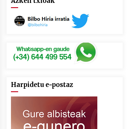
Azken txioak
Harpidetu e-postaz