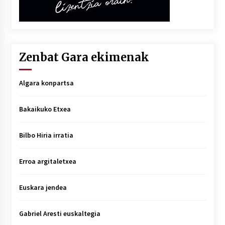
Zenbat Gara ekimenak
Algara konpartsa
Bakaikuko Etxea
Bilbo Hiria irratia
Erroa argitaletxea
Euskara jendea
Gabriel Aresti euskaltegia