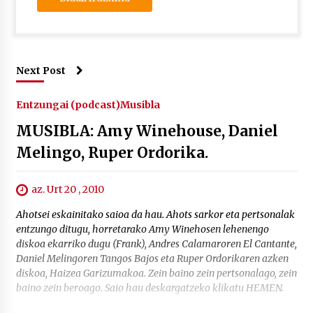
Next Post
Entzungai (podcast)
Musibla
MUSIBLA: Amy Winehouse, Daniel
Melingo, Ruper Ordorika.
az. Urt 20 , 2010
Ahotsei eskainitako saioa da hau. Ahots sarkor eta pertsonalak
entzungo ditugu, horretarako Amy Winehosen lehenengo
diskoa ekarriko dugu (Frank), Andres Calamaroren El Cantante,
Daniel Melingoren Tangos Bajos eta Ruper Ordorikaren azken
diskoa, Haizea Garizumakoa. Zein baino zein pertsonalago, zein
baino zein beroago. Saio hau deskargatzeko klikatu HEMEN.