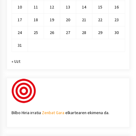
10
11
12
13
14
15
16
17
18
19
20
21
22
23
24
25
26
27
28
29
30
31
« Uzt
Bilbo Hiria irratia
Zenbat Gara
elkartearen ekimena da.