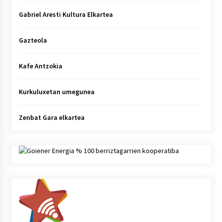
Gabriel Aresti Kultura Elkartea
Gazteola
Kafe Antzokia
Kurkuluxetan umegunea
Zenbat Gara elkartea