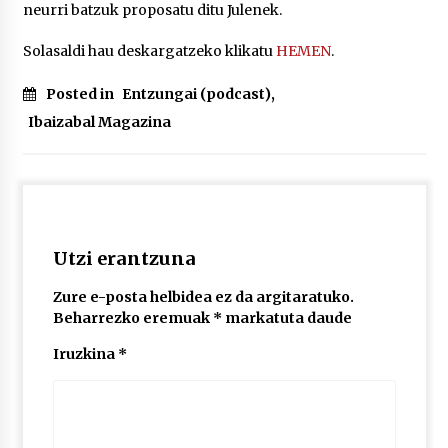
neurri batzuk proposatu ditu Julenek.
Solasaldi hau deskargatzeko klikatu
HEMEN
.
POTTO: San Pedro jaietako bertso-saioa
2026/07/09
Posted in
Entzungai (podcast)
,
Ibaizabal Magazina
Larunbatean Plentziako Itsas Martxa ospatuko
da
2026/07/07
LIBURUEN ERREPUBLIKA TXIKIA: Hiragana akats
isil batekin dator beti
Utzi erantzuna
2026/07/07
Zure e-posta helbidea ez da argitaratuko.
Beharrezko eremuak
*
markatuta daude
Auritz Iñurrietaren margoak ikusgai
Uribitarte40 aretoan
Iruzkina
*
2026/07/03
SOINUGELA: Paul McCartney eta Ringo Starr-en
lan berriak