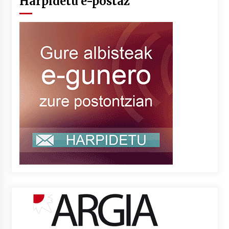
Harpidetu e-postaz