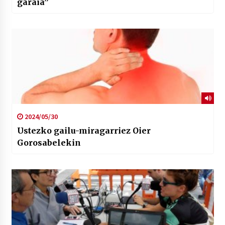
garaia”
2024/05/30
Ustezko gailu-miragarriez Oier
Gorosabelekin