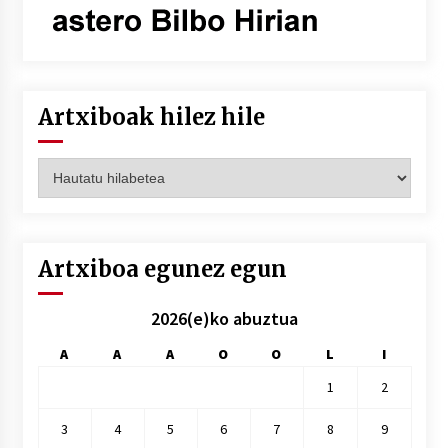
Artxiboak hilez hile
Artxiboak
hilez
hile
Artxiboa egunez egun
2026(e)ko abuztua
A
A
A
O
O
L
I
1
2
3
4
5
6
7
8
9