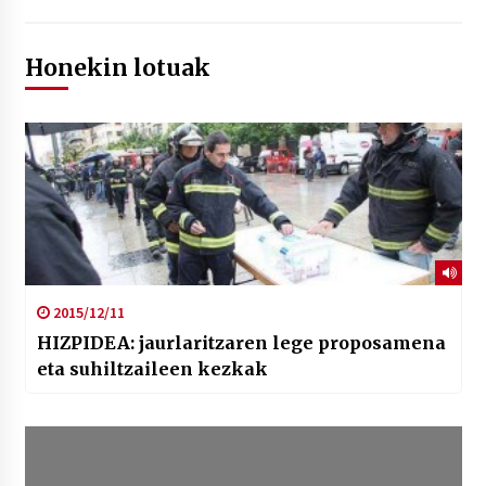
Honekin lotuak
2015/12/11
HIZPIDEA: jaurlaritzaren lege proposamena
eta suhiltzaileen kezkak