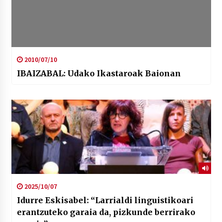
2010/07/10
IBAIZABAL: Udako Ikastaroak Baionan
2025/10/07
Idurre Eskisabel: “Larrialdi linguistikoari
erantzuteko garaia da, pizkunde berrirako