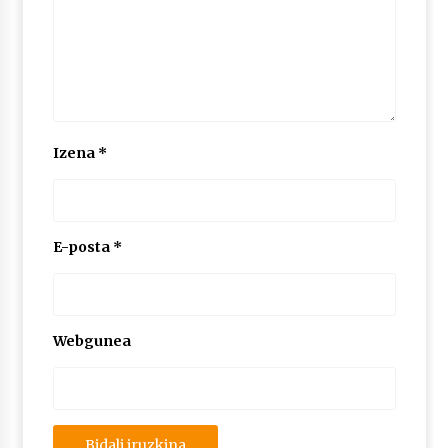
2026/07/03
MUSIBLA #297: Bide, Boards Of Canada, Somak,
Tiga, Twisted Teens, Underscores, Habia
2026/07/02
Izena
*
E-posta
*
Webgunea