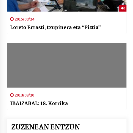
2015/08/24
Loreto Errasti, txupinera eta “Piztia”
2013/03/20
IBAIZABAL: 18. Korrika
ZUZENEAN ENTZUN