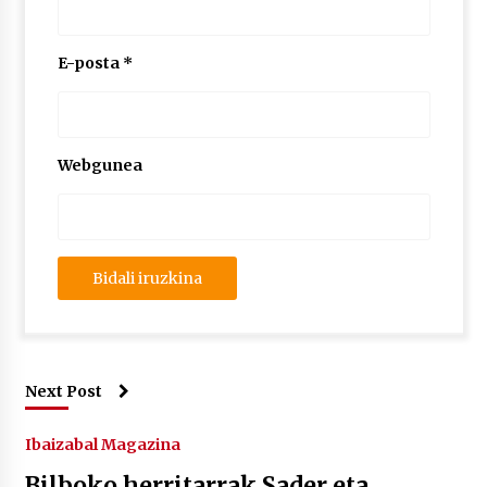
E-posta
*
Webgunea
Next Post
Ibaizabal Magazina
Bilboko herritarrak Sader eta