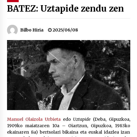
BATEZ: Uztapide zendu zen
“Hiztegi bat” Gorka Urbizuk idatzitako letren
hiztegia
2026/07/23
Bilbo Hiria
2025/06/08
Bakaikuko barnetegitik gazteek egindako saio
berezia
2026/07/16
Tuba eta bonbardinoaren astea, Bilboko
Kontserbatorioan protagonista
2026/07/16
Auzoportala : 1×04 Auzofoniak
2026/07/15
Manuel Olaizola Urbieta
edo
Uztapide
(Deba, Gipuzkoa,
1909ko maiatzaren 10a – Oiartzun, Gipuzkoa, 1983ko
Gaur abitua da Bilbao bbk live jaialdia
ekainaren 8a) bertsolari bikaina eta euskal idazlea izan
2026/07/09