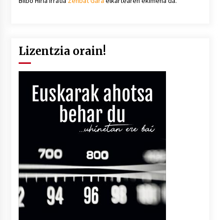
Bilbo Hiria irratia
Zenbat Gara
elkartearen ekimena da.
Lizentzia orain!