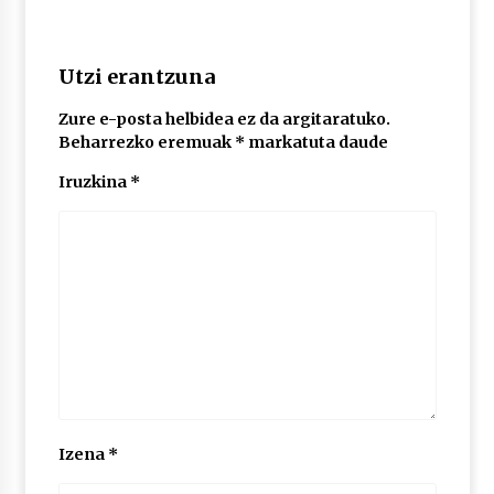
2026/07/03
MUSIBLA #297: Bide, Boards Of Canada, Somak,
Utzi erantzuna
Tiga, Twisted Teens, Underscores, Habia
2026/07/02
Zure e-posta helbidea ez da argitaratuko.
Beharrezko eremuak
*
markatuta daude
Iruzkina
*
Izena
*