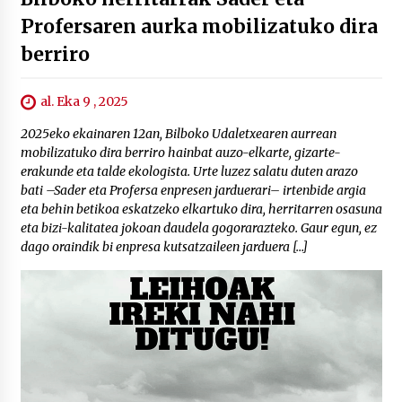
Profersaren aurka mobilizatuko dira
berriro
al. Eka 9 , 2025
2025eko ekainaren 12an, Bilboko Udaletxearen aurrean
mobilizatuko dira berriro hainbat auzo-elkarte, gizarte-
erakunde eta talde ekologista. Urte luzez salatu duten arazo
bati –Sader eta Profersa enpresen jarduerari– irtenbide argia
eta behin betikoa eskatzeko elkartuko dira, herritarren osasuna
eta bizi-kalitatea jokoan daudela gogorarazteko. Gaur egun, ez
dago oraindik bi enpresa kutsatzaileen jarduera […]