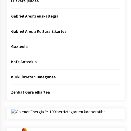
Euskara jendea
Gabriel Aresti euskaltegia
Gabriel Aresti Kultura Elkartea
Gazteola
Kafe Antzokia
Kurkuluxetan umegunea
Zenbat Gara elkartea