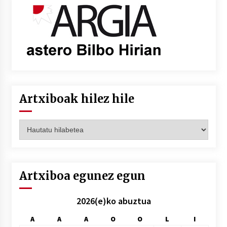
Artxiboak hilez hile
Artxiboak
hilez
hile
Artxiboa egunez egun
2026(e)ko abuztua
A
A
A
O
O
L
I