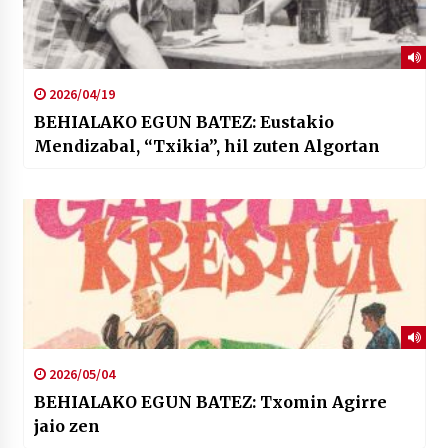
2026/04/19
BEHIALAKO EGUN BATEZ: Eustakio
Mendizabal, “Txikia”, hil zuten Algortan
2026/05/04
BEHIALAKO EGUN BATEZ: Txomin Agirre
jaio zen