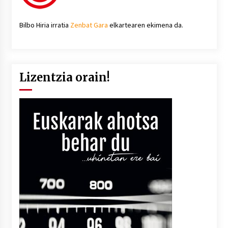
Bilbo Hiria irratia
Zenbat Gara
elkartearen ekimena da.
Lizentzia orain!