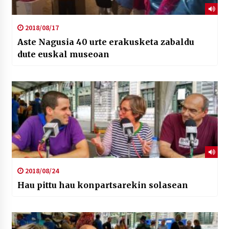
2018/08/17
Aste Nagusia 40 urte erakusketa zabaldu
dute euskal museoan
2018/08/24
Hau pittu hau konpartsarekin solasean