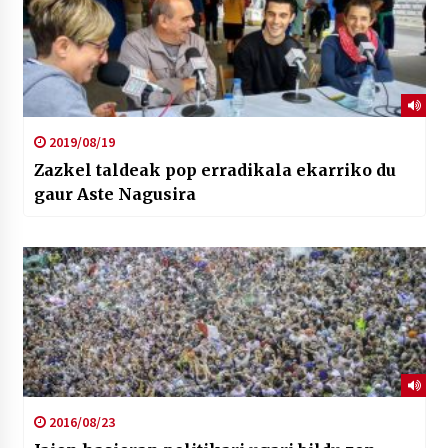
2019/08/19
Zazkel taldeak pop erradikala ekarriko du
gaur Aste Nagusira
2016/08/23