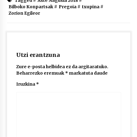
Tagged #
Aste Nagusia 2018
#
2026/07/03
Bilboko Konpartsak
#
Pregoia
#
txupina
#
Zorion Egileor
MUSIBLA #297: Bide, Boards Of Canada, Somak,
Tiga, Twisted Teens, Underscores, Habia
2026/07/02
Utzi erantzuna
Zure e-posta helbidea ez da argitaratuko.
Beharrezko eremuak
*
markatuta daude
Iruzkina
*