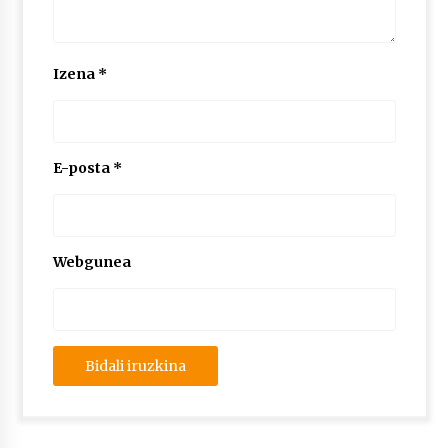
Izena
*
E-posta
*
Webgunea