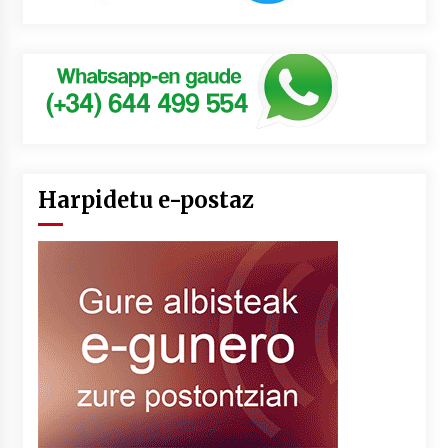
Harpidetu e-postaz