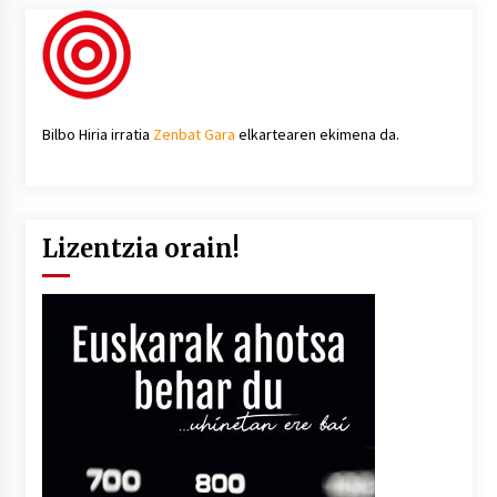
Bilbo Hiria irratia
Zenbat Gara
elkartearen ekimena da.
Lizentzia orain!