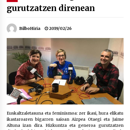
gurutzatzen direnean
“Hiztegi bat” Gorka Urbizuk idatzitako letren
hiztegia
2026/07/23
BilboHiria
2019/02/26
Bakaikuko barnetegitik gazteek egindako saio
berezia
2026/07/16
Tuba eta bonbardinoaren astea, Bilboko
Kontserbatorioan protagonista
2026/07/16
Auzoportala : 1×04 Auzofoniak
2026/07/15
Euskaltzaletasuna eta feminismoa: zer ikasi, hura elikatu
ikastaroaren bigarren saioan Aizpea Otaegi eta Jaime
Gaur abitua da Bilbao bbk live jaialdia
Altuna izan dira. Hizkuntza eta generoa gurutzatzen
2026/07/09