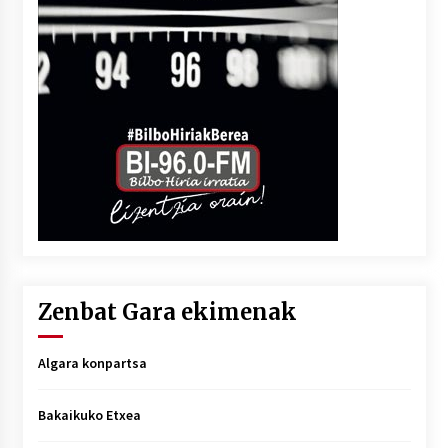
Zenbat Gara ekimenak
Algara konpartsa
Bakaikuko Etxea