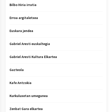
Bilbo Hiria irratia
Erroa argitaletxea
Euskara jendea
Gabriel Aresti euskaltegia
Gabriel Aresti Kultura Elkartea
Gazteola
Kafe Antzokia
Kurkuluxetan umegunea
Zenbat Gara elkartea