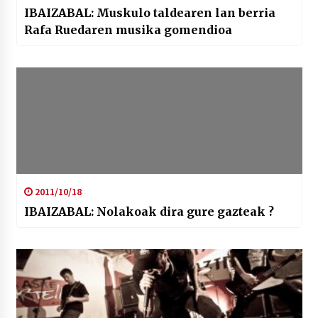
IBAIZABAL: Muskulo taldearen lan berria
Rafa Ruedaren musika gomendioa
2011/10/18
IBAIZABAL: Nolakoak dira gure gazteak ?