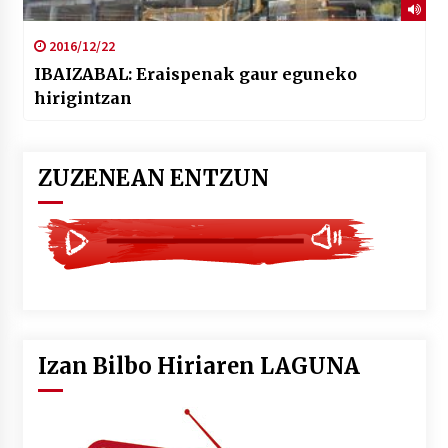
2016/12/22
IBAIZABAL: Eraispenak gaur eguneko
hirigintzan
ZUZENEAN ENTZUN
Izan Bilbo Hiriaren LAGUNA