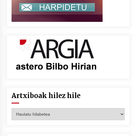
Artxiboak hilez hile
Artxiboak
hilez
hile