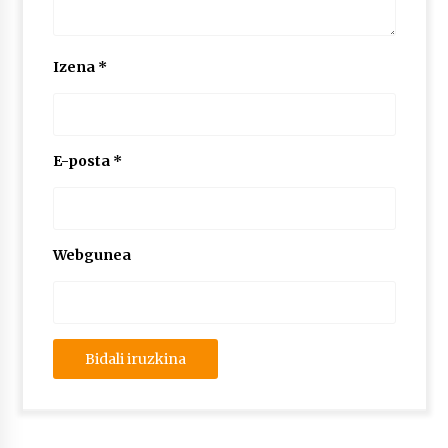
Izena
*
E-posta
*
Webgunea