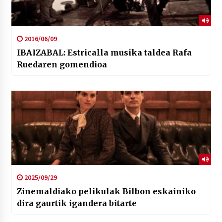
2016/06/09
IBAIZABAL: Estricalla musika taldea Rafa
Ruedaren gomendioa
2025/09/29
Zinemaldiako pelikulak Bilbon eskainiko
dira gaurtik igandera bitarte