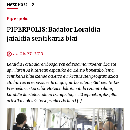
Next Post
Piperpolis
PIPERPOLIS: Badator Loraldia
jaialdia sentikariz blai
az. Ots 27 , 2019
Loraldia Festibalaren bosgarren edizioa martxoaren 12a eta
apirilaren 7a bitartean ospatuko da. Edizio honetako lema,
Sentikariz blai! izango da.Atzo aurkeztu zuten programazioa
eta horren errepasoa egin dugu gaurko saioan, Gainera Iratxe
Fresnedaren Lurralde Hotzak dokumentala ezagutu dugu,
Loraldia ikusteko aukera izango dugu. 22 egunetan, diziplina
artistiko anitzek, bost produkzio berri […]