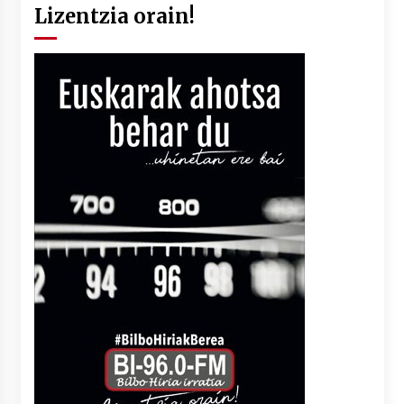
Lizentzia orain!