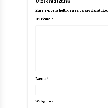
Utzi erantzuna
Zure e-posta helbidea ez da argitaratuko.
Iruzkina
*
Izena
*
Webgunea