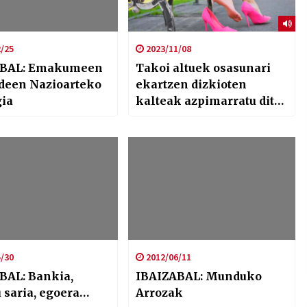
/25
2023/11/08
ABAL: Emakumeen
Takoi altuek osasunari
deen Nazioarteko
ekartzen dizkioten
gia
kalteak azpimarratu ditu
Oier Gorosabelek
/30
2012/06/11
BAL: Bankia,
IBAIZABAL: Munduko
 saria, egoera…
Arrozak