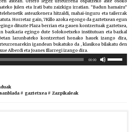
ren astean. Urtero legez urteurrena ospatzeko aste osoko
ateko Julen eta Irati batu zaizkigu irratian. “Badun hamairu”
telehenetik asteazkenera hitzaldi, mahai-inguru eta tailerrak
ratuta. Horretaz gain, 7Killo azoka egongo da gaztetxean egun
gingo dituzte Plaza berrian eta gauen kontzertuak gaztetxea,
an bazkaria egingo dute Solokoetxeko institutuan eta bazkal
00etan larunbateko kontzertuei honako hauek izango dira,
rteurrenarekin igandean bukatuko da , klasikoa bilakatu den
ue Alberdi eta Joanes Illarregi izango dira.
Erabili
00:00
gora/behera
gezi-
teklak
bolumena
duak
igotzeko
asanblada
#
gaztetxea
#
Zazpikaleak
edo
jaisteko.