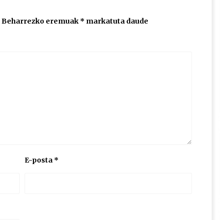
Beharrezko eremuak
*
markatuta daude
E-posta
*