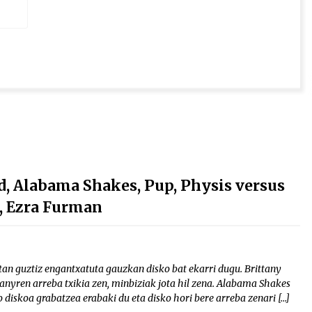
, Alabama Shakes, Pup, Physis versus
n, Ezra Furman
an guztiz engantxatuta gauzkan disko bat ekarri dugu. Brittany
anyren arreba txikia zen, minbiziak jota hil zena. Alabama Shakes
 diskoa grabatzea erabaki du eta disko hori bere arreba zenari […]