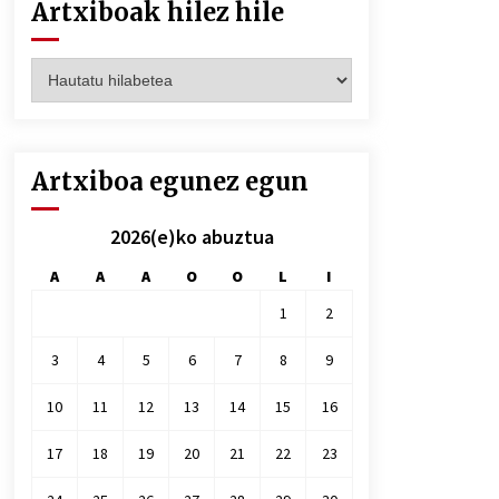
Artxiboak hilez hile
Artxiboak
hilez
hile
Artxiboa egunez egun
2026(e)ko abuztua
A
A
A
O
O
L
I
1
2
3
4
5
6
7
8
9
10
11
12
13
14
15
16
17
18
19
20
21
22
23