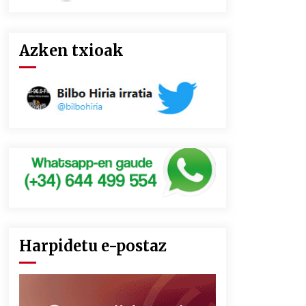
Azken txioak
Harpidetu e-postaz