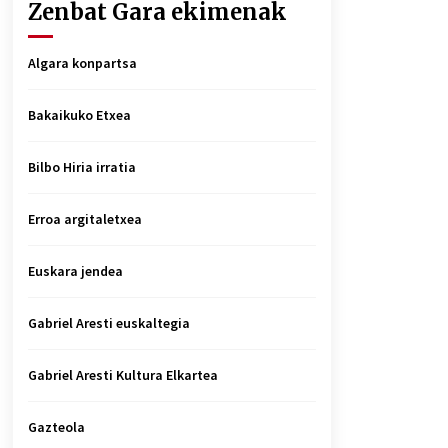
Zenbat Gara ekimenak
Algara konpartsa
Bakaikuko Etxea
Bilbo Hiria irratia
Erroa argitaletxea
Euskara jendea
Gabriel Aresti euskaltegia
Gabriel Aresti Kultura Elkartea
Gazteola