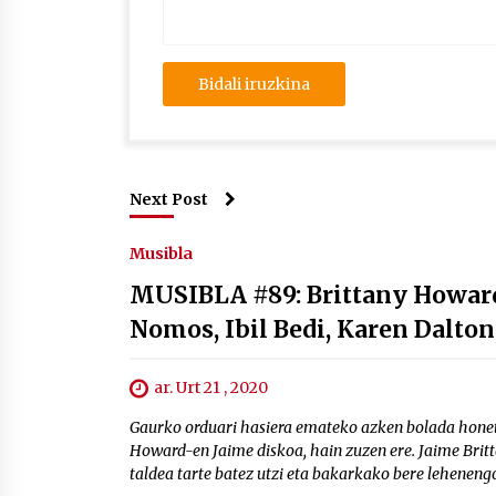
Next Post
Musibla
MUSIBLA #89: Brittany Howard
Nomos, Ibil Bedi, Karen Dalto
ar. Urt 21 , 2020
Gaurko orduari hasiera emateko azken bolada honet
Howard-en Jaime diskoa, hain zuzen ere. Jaime Britt
taldea tarte batez utzi eta bakarkako bere lehenengo