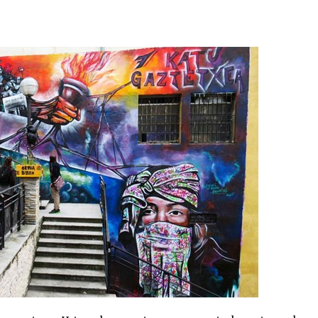
2026/07/15
Larunbatean Plentziako Itsas
Martxa ospatuko da
2026/07/07
SOINUGELA: Paul McCartney eta
Ringo Starr-en lan berriak
2026/07/03