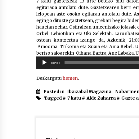
7 katu gaztetxeak 13 urte beteko ditu dator
egitaraua antolatu dute. Gaztetxearen berri em
lelopean aste osoko egitarau antolatu dute. As
egingo dituzte gaztetxean, grebari begira bide
hauetan zehar. Ostiralean umeentzako jolasak e
Orbel, Lehiotikan eta Uki Selektah. Larunbate
ostean kontzertua izango da
,
Azkenik, 21:
Amooma, Trikoma eta Suaia eta Ama Rebel
.
U
bertso saioarekin Oihana Bartra, Ane Labaka, Ux
Soinu
00:00
erreproduzigailua
Deskargatu
hemen
.
Posted in
Ibaizabal Magazina
,
Nabarmen
Tagged #
7 katu
#
Alde Zaharra
#
Gazte 