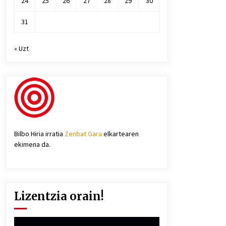
24
25
26
27
28
29
30
31
« Uzt
Bilbo Hiria irratia
Zenbat Gara
elkartearen
ekimena da.
Lizentzia orain!