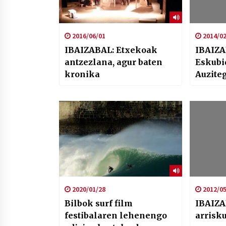
2016/06/01
2014/02
IBAIZABAL: Etxekoak
IBAIZ
antzezlana, agur baten
Eskubi
kronika
Auzite
2020/01/28
2012/05
Bilbok surf film
IBAIZA
festibalaren lehenengo
arrisku